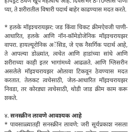
हायड्रेट ठेवणे खूप महत्वाचे आहे. दिवसभर 8-10ग्लास पाणी
प्या, ते शरीरातील विषारी पदार्थ बाहेर काढण्यास मदत करते.
* हलके मॉइश्चरायझर: जड किंवा चिकट क्रीमऐवजी पाणी-
आधारित, हलके आणि नॉन-कॉमेडोजेनिक मॉइश्चरायझर
वापरा. ​​हायल्यूरोनिक अॅसिड, जे एक नैसर्गिक पदार्थ आहे,
ते आपल्या डोळ्यांत, त्वचेत आणि हाडांच्या सांधे आणि
शरीराच्या काही इतर भागांमध्ये आढळते. आणि ग्लिसरीन
असलेले मॉइश्चरायझर ओलावा टिकवून ठेवण्यास मदत
करतात. तेलकट त्वचेसाठी, जेल-आधारित मॉइश्चरायझर
निवडा, तर कोरड्या त्वचेसाठी, थोडी जाड क्रीम काम करू
शकते.
४.
सनस्क्रीन लावणे आवश्यक आहे
* पावसाळ्यातही सनस्क्रीन लावणे: जरी सूर्यप्रकाश नसला