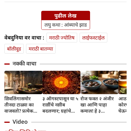
पुढील लेख
लघु कथा : आंब्याचे झाड
वेबदुनिया वर वाचा :
मराठी ज्योतिष
लाईफस्टाईल
बॉलीवूड
मराठी बातम्या
नक्की वाचा
शिवलिंगासमोर
३ ऑगस्टपासून या ५
रोज फक्त २ अंजीर
आठवड्
तीनदा टाळ्या का
राशींचे नशीब
खा आणि पाहा
कोरफड
वाजवतो? प्रत्येक
बदलणार; ग्रहांचे
कमाल! हे ३
घेऊन 
टाळीमागील अर्थ
नकारात्मक प्रभाव
आरोग्यदायी फायदे
चमकदा
Video
जाणून घ्या
संपतील आणि शुभ
तुम्हाला ठाऊक
मिळवा,
दिवसांची सुरुवात
आहेत का?
घ्या