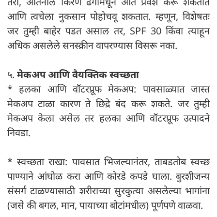
तरी, अतिनील किरणे ढगांमधून आत प्रवेश करू शकतात
आणि त्वचेला नुकसान पोहोचवू शकतात. म्हणून, विशेषतः
जर तुम्ही बाहेर पडत असाल तर, SPF 30 किंवा त्याहून
अधिक असलेले सनस्क्रीन वापरण्यास विसरू नका.
५.
मेकअप आणि वैयक्तिक स्वच्छता
* हलका आणि वॉटरप्रूफ मेकअप: पावसाळ्यात जास्त
मेकअप टाळा कारण ते छिद्रे बंद करू शकते. जर तुम्ही
मेकअप केला असेल तर हलका आणि वॉटरप्रूफ उत्पादने
निवडा.
* स्वच्छता राखा: पावसात भिजल्यानंतर, ताबडतोब स्वच्छ
पाण्याने आंघोळ करा आणि कोरडे कपडे घाला. बुरशीजन्य
संसर्ग टाळण्यासाठी शरीराच्या सुरकुत्या असलेल्या भागांना
(जसे की बगल, मान, पायाच्या बोटांमधील) पूर्णपणे वाळवा.