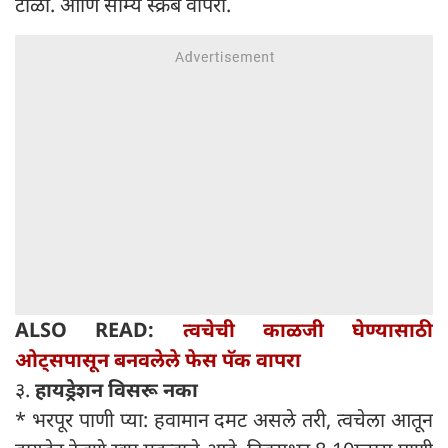
टाळा. आणि सौम्य स्क्रब वापरा.
ALSO READ:
त्वचेची काळजी घेण्यासाठी
ओट्सपासून बनवलेले फेस पॅक वापरा
३.
हायड्रेशन विसरू नका
* भरपूर पाणी प्या: हवामान दमट असले तरी, त्वचेला आतून