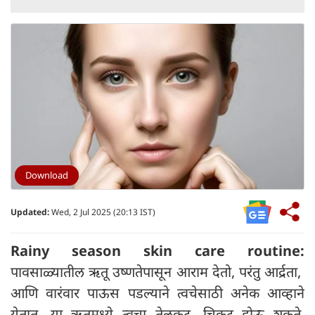
Download
Updated:
Wed, 2 Jul 2025 (20:13 IST)
Rainy season skin care routine:
पावसाळ्यातील ऋतू उष्णतेपासून आराम देतो, परंतु आर्द्रता,
आणि वारंवार पाऊस पडल्याने त्वचेसाठी अनेक आव्हाने
येतात. या ऋतूमध्ये त्वचा तेलकट, चिकट होऊ शकते,