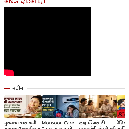
अधिक व्हिडिओ पहा
होईल
नवीन
मुरुमांचा त्रास कमी
Monsoon Care
लव्ह मॅरेजसाठी
नैतिक 
करायचा? घरातील या
Tips: मान्सूनमध्ये
पालकांची संमती हवी
आणि ती