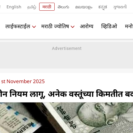
ी
English
தமிழ்
मराठी
తెలుగు
മലയാളം
ಕನ್ನಡ
ગુજરાતી
लाईफस्टाईल
मराठी ज्योतिष
आरोग्य
व्हिडिओ
मनो
1st November 2025
न नियम लागू, अनेक वस्तूंच्या किमतीत 