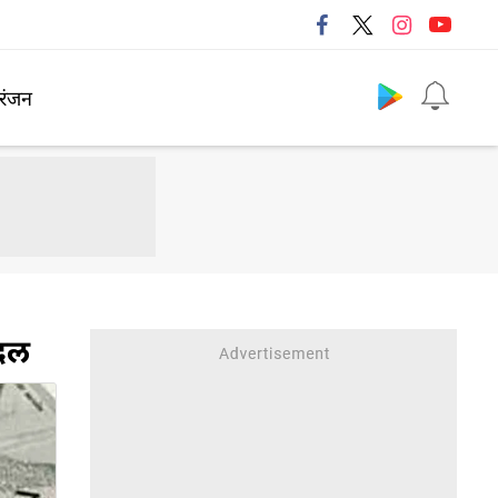
Follow us
रंजन
बदल