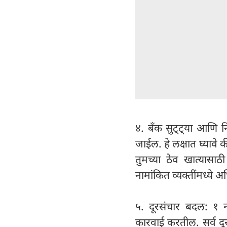
४. बँक सुट्ट्या आणि निय
जाईल. हे लक्षात घ्यावे 
तुमच्या ठेव खात्यासाठ
नामांकित व्यक्तींमध्य
५. दूरसंचार बदल: १ नो
कारवाई करतील. सर्व दूरस