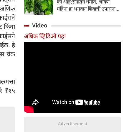
का आहे:सनातन धर्मात, श्रावण
निर्माण होतात.
ैक्षणिक
महिना हा भगवान शिवाची उपासना
करण्यासाठी सर्वात पवित्र काळ
्ड्सने
मानला जातो. या संपूर्ण महिन्यात,
Video
ट किंवा
भक्त उपवास, पूजा, नामजप,
्ड्सने
अधिक व्हिडिओ पहा
दानधर्म आणि सात्विक जीवनशैलीचे
पालन करतात.
ाईल. हे
ड्स चेक
ालमत्ता
ारे ₹१५