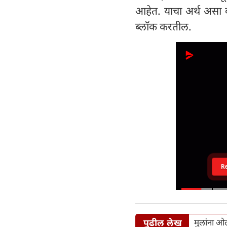
आहेत. याचा अर्थ असा की स
ब्लॉक करतील.
R
पुढील लेख
मुलांना ओल