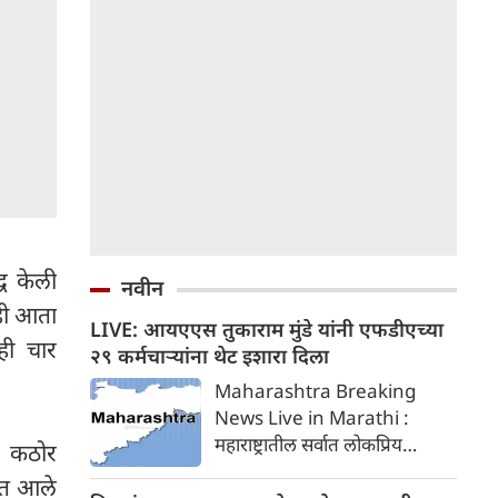
्ध केली
नवीन
्ही आता
LIVE: आयएएस तुकाराम मुंडे यांनी एफडीएच्या
ही चार
२९ कर्मचाऱ्यांना थेट इशारा दिला
Maharashtra Breaking
News Live in Marathi :
महाराष्ट्रातील सर्वात लोकप्रिय
र कठोर
आयएएस अधिकारी आणि आपल्या
यात आले
कडक कार्यशैलीसाठी ओळखले