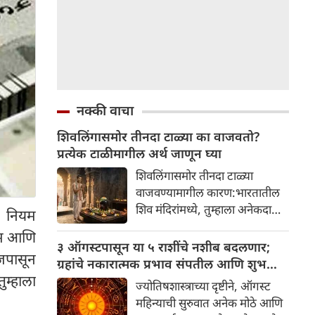
नक्की वाचा
शिवलिंगासमोर तीनदा टाळ्या का वाजवतो?
प्रत्येक टाळीमागील अर्थ जाणून घ्या
शिवलिंगासमोर तीनदा टाळ्या
वाजवण्यामागील कारण:भारतातील
शिव मंदिरांमध्ये, तुम्हाला अनेकदा
क नियम
भक्त शिवलिंगासमोर तीनदा टाळ्या
यम आणि
वाजवताना दिसतील. ही एक सामान्य
३ ऑगस्टपासून या ५ राशींचे नशीब बदलणार;
जपासून
प्रथा आहे, पण तुम्ही कधी विचार
ग्रहांचे नकारात्मक प्रभाव संपतील आणि शुभ
केला आहे का की यामागे काय रहस्य
ुम्हाला
दिवसांची सुरुवात होईल
ज्योतिषशास्त्राच्या दृष्टीने, ऑगस्ट
आहे आणि प्रत्येक टाळीचा अर्थ काय
महिन्याची सुरुवात अनेक मोठे आणि
आहे? हा केवळ एक विधी नाही, तर