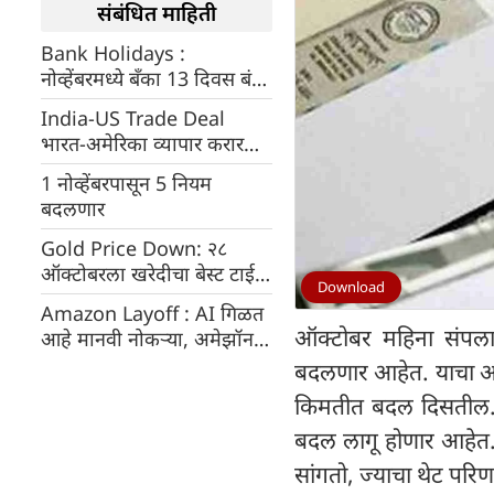
संबंधित माहिती
Bank Holidays :
नोव्हेंबरमध्ये बँका 13 दिवस बंद
राहतील, सुट्ट्यांची यादी पहा
India-US Trade Deal
भारत-अमेरिका व्यापार करार
लवकरच, ट्रम्प यांचे संकेत
1 नोव्हेंबरपासून 5 नियम
बदलणार
Gold Price Down: २८
ऑक्टोबरला खरेदीचा बेस्ट टाईम
Download
काय? MCX अपडेट!
Amazon Layoff : AI गिळत
ऑक्टोबर महिना संपला
आहे मानवी नोकऱ्या, अमेझॉन
३०,००० लोकांना कामावरून
बदलणार आहेत. याचा अर
काढणार
किमतीत बदल दिसतील. एल
बदल लागू होणार आहेत. 
सांगतो, ज्याचा थेट परि