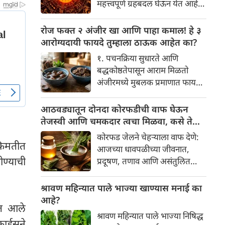
महत्त्वपूर्ण ग्रहबदल घेऊन येत आहे.
यामागे खोलवर रुजलेल्या पौराणिक
ग्रह आणि नक्षत्रांची ही विशेष
श्रद्धा, आध्यात्मिक अर्थ आणि काही
हालचाल अनेक राशींच्या जीवनात
रोज फक्त २ अंजीर खा आणि पाहा कमाल! हे ३
वैज्ञानिक तर्कदेखील आहेत. चला, या
सकारात्मक बदल घडवून आणणार
आरोग्यदायी फायदे तुम्हाला ठाऊक आहेत का?
अनोख्या परंपरेमागील अर्थ
आहे. विशेषतः ३ ऑगस्ट रोजी एक
सविस्तरपणे समजून घेऊया.
१. पचनक्रिया सुधारते आणि
अत्यंत दुर्मिळ आणि फलदायी
बद्धकोष्ठतेपासून आराम मिळतो
ग्रहस्थिती (संयोग) तयार होत आहे.
अंजीरमध्ये मुबलक प्रमाणात फायबर
या दिवशी तयार होणारे शुभ योग,
असते. जर तुम्हाला वारंवार
ग्रहांची स्थिती आणि या गोचरमुळे
बद्धकोष्ठता, गॅस किंवा अपचनाचा
आठवड्यातून दोनदा कोरफडीची वाफ घेऊन
ज्यांचे नशीब उजळणार आहे अशा
त्रास होत असेल, तर अंजीर
तेजस्वी आणि चमकदार त्वचा मिळवा, कसे ते
भाग्यवान राशींबद्दल आपण जाणून
तुमच्यासाठी वरदान ठरू शकते. हे
जाणून घ्या
घेऊया!
कोरफड जेलने चेहऱ्याला वाफ देणे:
आतड्यांची स्वच्छता ठेवण्यास मदत
किमतीत
आजच्या धावपळीच्या जीवनात,
करते. पचनसंस्था मजबूत करून पोट
ण्याची
प्रदूषण, तणाव आणि असंतुलित
साफ होण्यास मदत करते.
आहार यांचा आपल्या त्वचेवर
नकारात्मक परिणाम होऊ शकतो.
श्रावण महिन्यात पाले भाज्या खाण्यास मनाई का
आपल्या त्वचेची चमक हळूहळू कमी
आहे?
ात आले
होते, ज्यामुळे निस्तेजपणा, मुरुमे
श्रावण महिन्यात पाले भाज्या निषिद्ध
आणि ब्लॅकहेड्स यांसारख्या समस्या
र्ड्सने