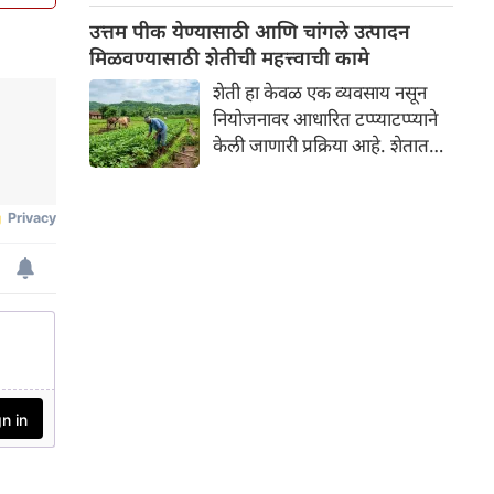
न्यायालयाने म्हटले आहे, "जर
उत्तम पीक येण्यासाठी आणि चांगले उत्पादन
तुम्हाला काम करायचे नसेल, तर
मिळवण्यासाठी शेतीची महत्त्वाची कामे
पगारही घेऊ नका."
शेती हा केवळ एक व्यवसाय नसून
नियोजनावर आधारित टप्प्याटप्प्याने
केली जाणारी प्रक्रिया आहे. शेतात
उत्तम पीक येण्यासाठी आणि चांगले
उत्पादन मिळवण्यासाठी वर्षभरात
अनेक महत्त्वाची कामे करावी
लागतात. शेतीतील या महत्त्वाच्या
कामांचे वर्गीकरण मुख्यत्वे ४ मुख्य
टप्प्यांमध्ये केले जाते: