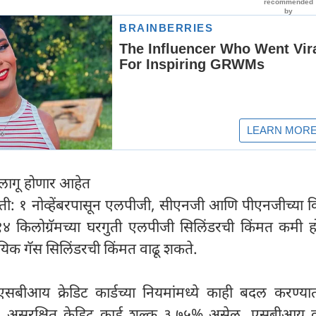
न लागू होणार आहेत
मती: १ नोव्हेंबरपासून एलपीजी, सीएनजी आणि पीएनजीच्या 
४ किलोग्रॅमच्या घरगुती एलपीजी सिलिंडरची किंमत कमी हो
ायिक गॅस सिलिंडरची किंमत वाढू शकते.
सबीआय क्रेडिट कार्डच्या नियमांमध्ये काही बदल करण्य
न, असुरक्षित क्रेडिट कार्ड शुल्क ३.७५% असेल. एसबीआय का