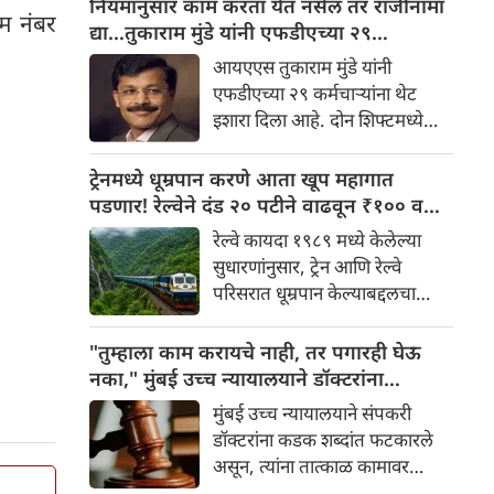
नियमांनुसार काम करता येत नसेल तर राजीनामा
ॅम नंबर
जाणारे तुकाराम मुंडे पुन्हा एकदा
द्या…तुकाराम मुंडे यांनी एफडीएच्या २९
चर्चेत आले आहे. अन्न व औषध
कर्मचाऱ्यांना थेट इशारा
आयएएस तुकाराम मुंडे यांनी
प्रशासन आयुक्त म्हणून पदभार
एफडीएच्या २९ कर्मचाऱ्यांना थेट
स्वीकारल्यानंतर मुंडे यांनी विभागात
इशारा दिला आहे. दोन शिफ्टमध्ये
शिस्त लागू करण्यास सुरुवात केली
आणि सुट्ट्यांमध्ये काम करण्याच्या
आहे.
विरोधात आंदोलन करणाऱ्या
ट्रेनमध्ये धूम्रपान करणे आता खूप महागात
कर्मचाऱ्यांविरुद्ध मुंडे यांनी कठोर
पडणार! रेल्वेने दंड २० पटीने वाढवून ₹१०० वरून
भूमिका घेतली आहे.
₹२,००० केला
रेल्वे कायदा १९८९ मध्ये केलेल्या
सुधारणांनुसार, ट्रेन आणि रेल्वे
परिसरात धूम्रपान केल्याबद्दलचा
कमाल दंड ₹१०० वरून ₹२,०००
पर्यंत वाढवण्यात आला आहे. तिकीट
"तुम्हाला काम करायचे नाही, तर पगारही घेऊ
जप्त करण्याची तरतूदही करण्यात
नका," मुंबई उच्च न्यायालयाने डॉक्टरांना
आली आहे.
फटकारले; संप तात्काळ मागे घेण्याचे आदेश
मुंबई उच्च न्यायालयाने संपकरी
डॉक्टरांना कडक शब्दांत फटकारले
असून, त्यांना तात्काळ कामावर
परतण्याचे आदेश दिले आहे.