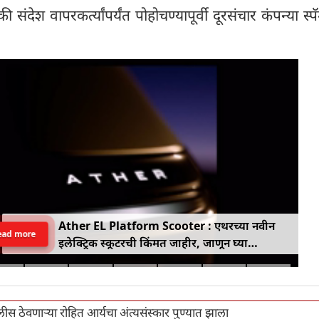
ंदेश वापरकर्त्यांपर्यंत पोहोचण्यापूर्वी दूरसंचार कंपन्या स्प
Ather EL Platform Scooter : एथरच्या नवीन
ead more
इलेक्ट्रिक स्कूटरची किंमत जाहीर, जाणून घ्या
कोनार्कमध्ये कोणती खास वैशिष्ट्ये आहे
ीस ठेवणार्‍या रोहित आर्यचा अंत्यसंस्कार पुण्यात झाला