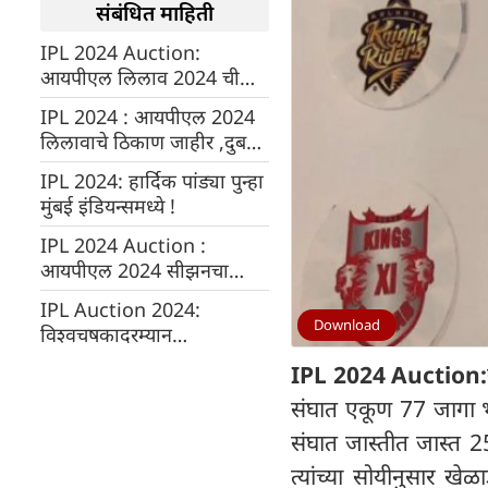
संबंधित माहिती
IPL 2024 Auction:
आयपीएल लिलाव 2024 ची
अंतिम यादी जाहीर, 333
IPL 2024 : आयपीएल 2024
खेळाडूची निवड
लिलावाचे ठिकाण जाहीर ,दुबई
येथे लिलाव होणार
IPL 2024: हार्दिक पांड्या पुन्हा
मुंबई इंडियन्समध्ये !
IPL 2024 Auction :
आयपीएल 2024 सीझनचा
लिलाव 19 डिसेंबर रोजी
IPL Auction 2024:
दुबईमध्ये
Download
विश्वचषकादरम्यान
बीसीसीआयची आयपीएलची
IPL 2024 Auction:
तयारी सुरू
संघात एकूण 77 जागा भर
संघात जास्तीत जास्त 2
त्यांच्या सोयीनुसार ख