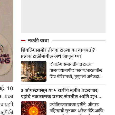
नक्की वाचा
शिवलिंगासमोर तीनदा टाळ्या का वाजवतो?
प्रत्येक टाळीमागील अर्थ जाणून घ्या
शिवलिंगासमोर तीनदा टाळ्या
वाजवण्यामागील कारण:भारतातील
शिव मंदिरांमध्ये, तुम्हाला अनेकदा
भक्त शिवलिंगासमोर तीनदा टाळ्या
हे. 10
वाजवताना दिसतील. ही एक सामान्य
३ ऑगस्टपासून या ५ राशींचे नशीब बदलणार;
प्रथा आहे, पण तुम्ही कधी विचार
त. एका
ग्रहांचे नकारात्मक प्रभाव संपतील आणि शुभ
केला आहे का की यामागे काय रहस्य
दिवसांची सुरुवात होईल
ँचायझी
ज्योतिषशास्त्राच्या दृष्टीने, ऑगस्ट
आहे आणि प्रत्येक टाळीचा अर्थ काय
महिन्याची सुरुवात अनेक मोठे आणि
डूंपैकी
आहे? हा केवळ एक विधी नाही, तर