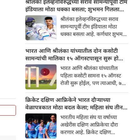
श्रीलंका इलेव्हनविरुद्धच्या सराव सामन्यापूर्वी टीम
खेळला.
इंडियाला मोठा धक्का बसला; शुभमन गिलला
दुखापत
श्रीलंका इलेव्हनविरुद्धच्या सराव
सामन्यापूर्वी टीम इंडियाला मोठा
धक्का बसला आहे. कर्णधार शुभमन
गिल दुखापतीमुळे या सामन्यात
कर्णधारपद भूषवणार नाही.
भारत आणि श्रीलंका यांच्यातील दोन कसोटी
सामन्यांची मालिका १५ ऑगस्टपासून सुरू होणार;
७ ऑगस्ट रोजी तीन दिवसांचा सराव सामना
भारत आणि श्रीलंका यांच्यातील
पहिला कसोटी सामना १५ ऑगस्ट
रोजी सुरू होईल, पण त्याआधी, ७
ऑगस्ट रोजी तीन दिवसांचा सराव
सामना खेळला जाईल. तुम्ही तो
क्रिकेट दक्षिण आफ्रिकेने भारत दौऱ्याच्या
तुमच्या टीव्ही आणि मोबाईलवर थेट
वेळापत्रकात मोठा बदल केला; महिला संघ तीन
पाहू शकता.
टी२० आंतरराष्ट्रीय सामनेही खेळणार
भारतीय महिला संघ या वर्षाच्या
अखेरीस दक्षिण आफ्रिकेचा दौरा
करणार आहे. क्रिकेट दक्षिण
आफ्रिकेने या दौऱ्याच्या वेळापत्रकात