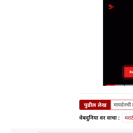
R
पुढील लेख
मायग्रेनच
वेबदुनिया वर वाचा :
मराठ