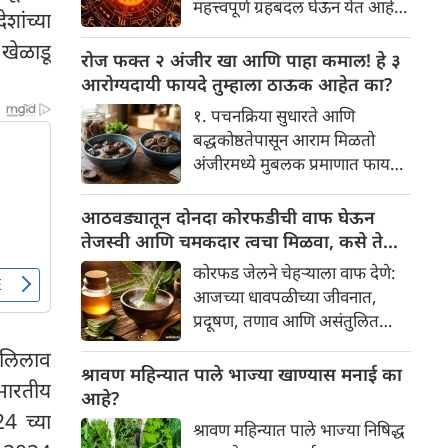
महत्त्वपूर्ण ग्रहबदल घेऊन येत आहे.
ांच्या
यामागे खोलवर रुजलेल्या पौराणिक
ग्रह आणि नक्षत्रांची ही विशेष
श्रद्धा, आध्यात्मिक अर्थ आणि काही
खेळाडू
हालचाल अनेक राशींच्या जीवनात
रोज फक्त २ अंजीर खा आणि पाहा कमाल! हे ३
वैज्ञानिक तर्कदेखील आहेत. चला, या
सकारात्मक बदल घडवून आणणार
आरोग्यदायी फायदे तुम्हाला ठाऊक आहेत का?
अनोख्या परंपरेमागील अर्थ
आहे. विशेषतः ३ ऑगस्ट रोजी एक
सविस्तरपणे समजून घेऊया.
१. पचनक्रिया सुधारते आणि
अत्यंत दुर्मिळ आणि फलदायी
बद्धकोष्ठतेपासून आराम मिळतो
ग्रहस्थिती (संयोग) तयार होत आहे.
अंजीरमध्ये मुबलक प्रमाणात फायबर
या दिवशी तयार होणारे शुभ योग,
असते. जर तुम्हाला वारंवार
ग्रहांची स्थिती आणि या गोचरमुळे
बद्धकोष्ठता, गॅस किंवा अपचनाचा
आठवड्यातून दोनदा कोरफडीची वाफ घेऊन
ज्यांचे नशीब उजळणार आहे अशा
त्रास होत असेल, तर अंजीर
तेजस्वी आणि चमकदार त्वचा मिळवा, कसे ते
भाग्यवान राशींबद्दल आपण जाणून
तुमच्यासाठी वरदान ठरू शकते. हे
जाणून घ्या
घेऊया!
कोरफड जेलने चेहऱ्याला वाफ देणे:
आतड्यांची स्वच्छता ठेवण्यास मदत
आजच्या धावपळीच्या जीवनात,
करते. पचनसंस्था मजबूत करून पोट
प्रदूषण, तणाव आणि असंतुलित
साफ होण्यास मदत करते.
आहार यांचा आपल्या त्वचेवर
 लिलाव
नकारात्मक परिणाम होऊ शकतो.
श्रावण महिन्यात पाले भाज्या खाण्यास मनाई का
भारतीय
आपल्या त्वचेची चमक हळूहळू कमी
आहे?
होते, ज्यामुळे निस्तेजपणा, मुरुमे
4 च्या
श्रावण महिन्यात पाले भाज्या निषिद्ध
आणि ब्लॅकहेड्स यांसारख्या समस्या