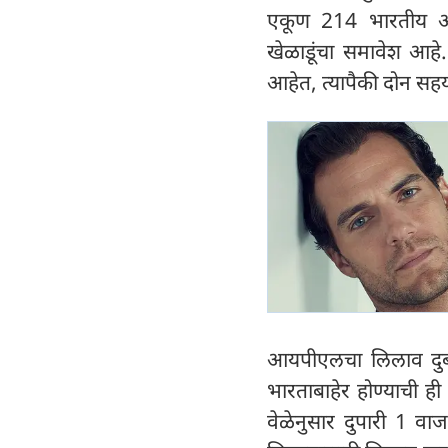
एकूण 214 भारतीय आण
खेळाडूंचा समावेश आहे
आहेत, त्यापैकी दोन सहयोग
आयपीएलचा लिलाव दुब
भारताबाहेर होण्याची 
वेळेनुसार दुपारी 1 वा