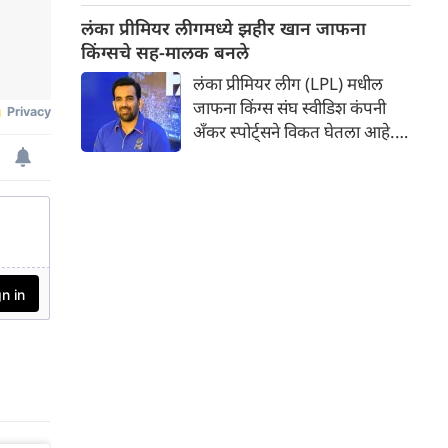
मोठा बदल केला आहे. भारतीय
लंका प्रीमियर लीगमध्ये झहीर खान जाफना
महिला संघ आता या दौऱ्यावर एक
किंग्सचे सह-मालक बनले
टी२० मालिकाही खेळणार आहे.
लंका प्रीमियर लीग (LPL) मधील
जाफना किंग्स संघ स्वीडिश कंपनी
अँकर स्पोर्ट्सने विकत घेतला आहे.
भारताचा माजी वेगवान गोलंदाज
झहीर खान देखील संघाचा सह-
मालक बनला आहे. या खरेदीनंतर,
संघाचे नाव अधिकृतपणे जाफना
किंग्सवरून बदलून अँकर जाफना
किंग्स असे ठेवण्यात आले आहे,