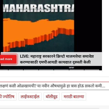
LIVE: महाराष्ट्र सरकारने क्रिप्टो मालमत्तेचा समावेश
ead more
करण्यासाठी एमपीआयडी कायद्यात दुरुस्ती केली
ी लक्षणं कशी ओळखायची? या नवीन औषधामुळे हा त्रास होऊ शकतो कमी...
ी ज्योतिष
लाईफस्टाईल
बॉलीवूड
मराठी बातम्या