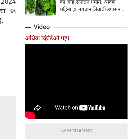
L 2024
का आहे:सनातन धर्मात, श्रावण
निर्माण होतात.
महिना हा भगवान शिवाची उपासना
नचा 38
करण्यासाठी सर्वात पवित्र काळ
े.
मानला जातो. या संपूर्ण महिन्यात,
Video
भक्त उपवास, पूजा, नामजप,
अधिक व्हिडिओ पहा
दानधर्म आणि सात्विक जीवनशैलीचे
पालन करतात.