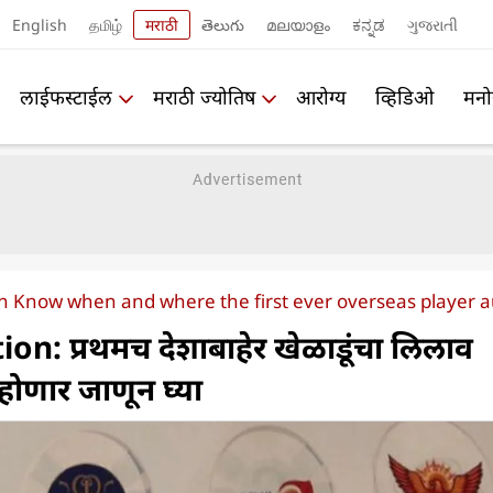
English
தமிழ்
मराठी
తెలుగు
മലയാളം
ಕನ್ನಡ
ગુજરાતી
लाईफस्टाईल
मराठी ज्योतिष
आरोग्य
व्हिडिओ
मनो
n Know when and where the first ever overseas player au
on: प्रथमच देशाबाहेर खेळाडूंचा लिलाव
होणार जाणून घ्या