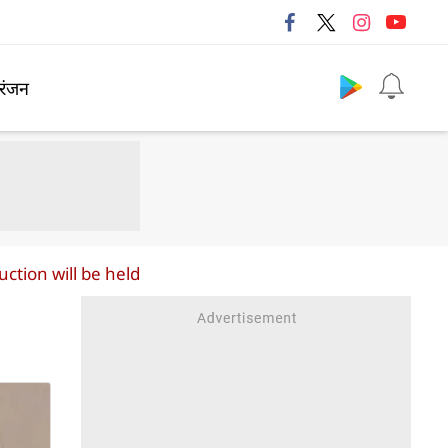
Follow us
रंजन
ction will be held