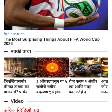
नक्की वाचा
शिवलिंगासमोर
३ ऑगस्टपासून या ५
रोज फक्त २ अंजीर
आठवड्
तीनदा टाळ्या का
राशींचे नशीब
खा आणि पाहा
कोरफड
वाजवतो? प्रत्येक
बदलणार; ग्रहांचे
कमाल! हे ३
घेऊन 
टाळीमागील अर्थ
नकारात्मक प्रभाव
आरोग्यदायी फायदे
चमकदा
Video
जाणून घ्या
संपतील आणि शुभ
तुम्हाला ठाऊक
मिळवा,
दिवसांची सुरुवात
आहेत का?
घ्या
अधिक व्हिडिओ पहा