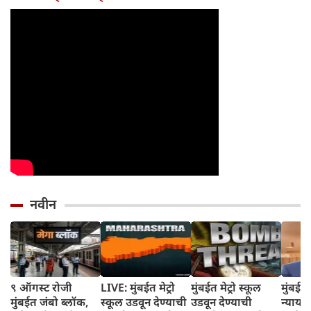
होईल
नवीन
९ ऑगस्ट रोजी
LIVE: मुंबईत मेट्रो
मुंबईत मेट्रो स्कूल
मुंबई उ
मुंबईत जंबो ब्लॉक,
स्कूल उडवून देण्याची
उडवून देण्याची
न्याया