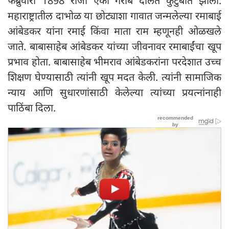
फेब्रुवारी 1898 रोजी एका गरीब दलित कुटुंबात झाला.
महाराष्ट्रातील दाभोळ या छोट्याशा गावात जन्मलेल्या रमाबाई
आंबेडकर यांना रमाई किंवा माता राम म्हणूनही ओळखले
जाते. बाबासाहेब आंबेडकर यांच्या जीवनावर रमाबाईंचा खूप
प्रभाव होता. बाबासाहेब भीमराव आंबेडकरांना परदेशात उच्च
शिक्षण घेण्यासाठी त्यांनी खूप मदत केली. त्यांनी सामाजिक
न्याय आणि सुधारणांसाठी केलेल्या त्यांच्या प्रयत्नांनाही
पाठिंबा दिला.