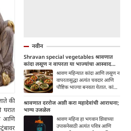
नवीन
Shravan special vegetables श्रावणात
कांदा लसूण न वापरता या भाज्यांचा आस्वाद
घ्या!
श्रावण महिन्यात कांदा आणि लसूण न
वापरतासुद्धा अत्यंत चवदार आणि
पौष्टिक भाज्या बनवता येतात. कांदा-
लसणाऐवजी जीरे, हिंग, आले, हिरवी
जाते की
मिरची, टोमॅटो, कोथिंबीर, दही, सुके
श्रावणात दररोज अशी करा महादेवांची आराधना;
खोबरे आणि तीळ-दाण्याचा कूट
ि घरात
भाग्य उजळेल
वापरल्यास भाजीला छान घट्टपणा
ते आणि
श्रावण महिना हा भगवान शिवाच्या
आणि अप्रतिम चव येते. श्रावणात
उपासनेसाठी अत्यंत पवित्र आणि
टुंबावर
आवर्जून बनवाव्यात अशा काही टेस्टी