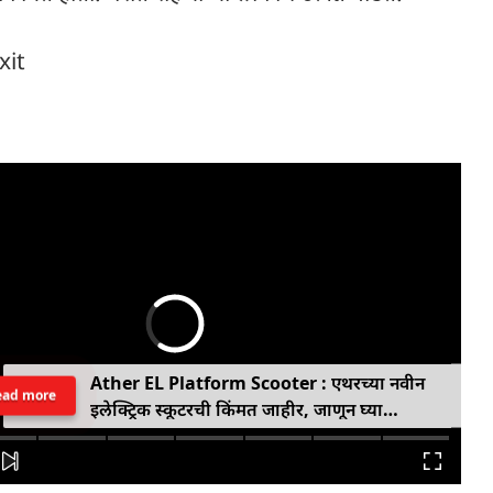
Dixit
Ather EL Platform Scooter : एथरच्या नवीन
ead more
इलेक्ट्रिक स्कूटरची किंमत जाहीर, जाणून घ्या
कोनार्कमध्ये कोणती खास वैशिष्ट्ये आहे