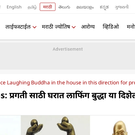
ी
English
தமிழ்
मराठी
తెలుగు
മലയാളം
ಕನ್ನಡ
ગુજરાતી
लाईफस्टाईल
मराठी ज्योतिष
आरोग्य
व्हिडिओ
मनो
ace Laughing Buddha in the house in this direction for p
 प्रगती साठी घरात लाफिंग बुद्धा या दिशे