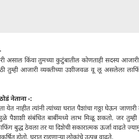
-
री असाल किंवा तुमच्या कुटुंबातील कोणताही सदस्य आजार
ी तुम्ही आजारी व्यक्तीच्या उशीजवळ वू लू असलेला लाफिंग
ठोडं नेताना -:
 येत नाहीत त्यांनी त्यांच्या घरात पैशांचा गठ्ठा घेऊन जाणारी
 यामुळे पैशाशी संबंधित बाबींमध्ये लाभ मिळू शकतो. जर तुम्ही 
ाफिंग बुद्ध ठेवला तर या दिशेची सकारात्मक ऊर्जा वाढते ज्या
षित होतो. घरात राहणाऱ्या लोकांचे उत्पन्न वाढते.