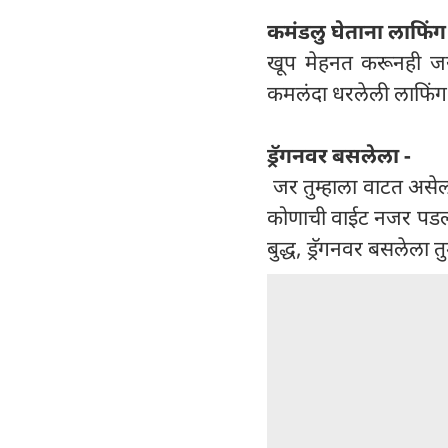
कमंडलु घेताना लाफिंग ब
खूप मेहनत करूनही जर 
कमलंदा धरलेली लाफिंग बुद
ड्रॅगनवर बसलेला -
जर तुम्हाला वाटत असेल 
कोणाची वाईट नजर पडली 
बुद्ध, ड्रॅगनवर बसलेला त