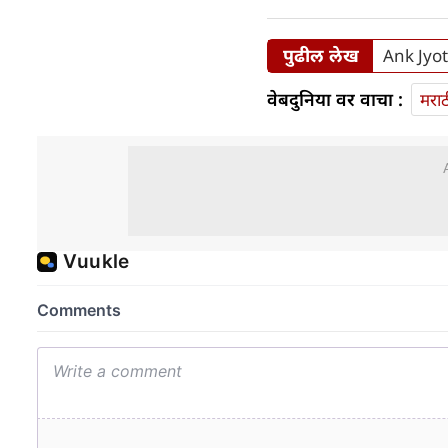
पुढील लेख
Ank Jyot
वेबदुनिया वर वाचा :
मराठ