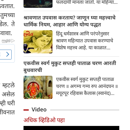
फलदायी मानला जातो. या महिन्यात
ेवतात.
आणि सोप्या भाज्यांची यादी आज
दररोज शास्त्रोक्त पद्धतीने शिवाची
आपण पाहणार आहोत.
तुमच्या
आराधना केल्यास घरात सुख, शांती
श्रावणात उपवास करताय? जाणून घ्या महत्त्वाचे
आणि समृद्धी येते.तसेच भाग्य देखील
डेल. ते
धार्मिक नियम, आहार आणि योग्य पद्धत
उजळते. तर चला जाणून घेऊ या
ेवावा.
हिंदू धर्मशास्त्र आणि परंपरेनुसार
श्रावणात दररोज महादेवाची पूजा
श्रावण महिन्यात उपवास करण्याचे
कशी करावी,
विशेष महत्त्व आहे. या काळात
उपवास करताना काही धार्मिक व
आरोग्याच्या दृष्टीने महत्त्वाचे नियम
एकवीस स्वर्ग मुकुट सप्तही पाताळ चरण आरती
पाळले जातात:
बुधवारची
एकवीस स्वर्ग मुकुट सप्तही पाताळ
 म्हटले
चरण ॥ अगम्य गम्य रुप आनंदघन ॥
मयूरपूर रहिवास कैलास (स्वानंद)
चा असेल
भुवन ॥ ब्रह्मादिक सुरवरां नकळे
्ही घरी
महिमान ॥ जयदेव जयदेव जय जय
Video
 जीवनात
गजवदना ॥ आदि पुरुषा भाळिं चंद्र
अधिक व्हिडिओ पहा
त्रिनयना ॥ कृपा अमृत घन भवताप
शमना ॥ उजळूं अष्टभावें आरति तव