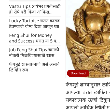
Vastu Tips :वर्षभर प्रगतीसाठी
ही रोपे घरी किंवा ऑफिस
डेस्कवर ठेवा
Lucky Tortoise घरात कासव
ठेवण्याची योग्य दिशा जाणून घ्या
Feng Shui for Money
and Success घरात या 5 वस्तू
ठेवणे खूप शुभ, प्रगती होऊन
Job Feng Shui Tips चांगली
धनाचा वर्षाव होईल
नोकरी मिळविण्यासाठी खास
फेंगशुई शास्त्राप्रमाणे असे असावे
लिव्हिंग रूम
Download
फेंगशुई शास्त्रानुसार 
आपल्या घरात लाफिंग ब
सकारात्मक ऊर्जा टिकून
आपली आर्थिक स्थिती मजब