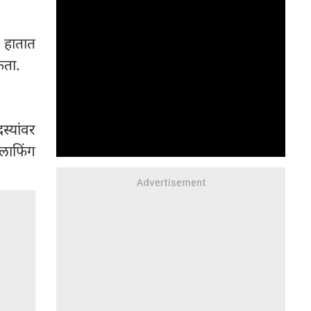
चरणा ॥१॥धृ०॥
 हातात
कता.
स्यांवर
लाफिंग