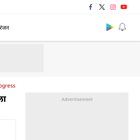
Follow us
रंजन
rogress
ला