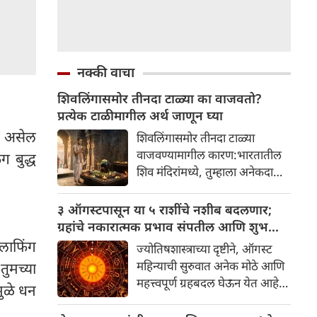
नक्की वाचा
शिवलिंगासमोर तीनदा टाळ्या का वाजवतो?
प्रत्येक टाळीमागील अर्थ जाणून घ्या
ी असेल
शिवलिंगासमोर तीनदा टाळ्या
वाजवण्यामागील कारण:भारतातील
 बुद्ध
शिव मंदिरांमध्ये, तुम्हाला अनेकदा
भक्त शिवलिंगासमोर तीनदा टाळ्या
वाजवताना दिसतील. ही एक सामान्य
३ ऑगस्टपासून या ५ राशींचे नशीब बदलणार;
प्रथा आहे, पण तुम्ही कधी विचार
ग्रहांचे नकारात्मक प्रभाव संपतील आणि शुभ
केला आहे का की यामागे काय रहस्य
दिवसांची सुरुवात होईल
 लाफिंग
ज्योतिषशास्त्राच्या दृष्टीने, ऑगस्ट
आहे आणि प्रत्येक टाळीचा अर्थ काय
महिन्याची सुरुवात अनेक मोठे आणि
तुमच्या
आहे? हा केवळ एक विधी नाही, तर
महत्त्वपूर्ण ग्रहबदल घेऊन येत आहे.
मुळे धन
यामागे खोलवर रुजलेल्या पौराणिक
ग्रह आणि नक्षत्रांची ही विशेष
श्रद्धा, आध्यात्मिक अर्थ आणि काही
हालचाल अनेक राशींच्या जीवनात