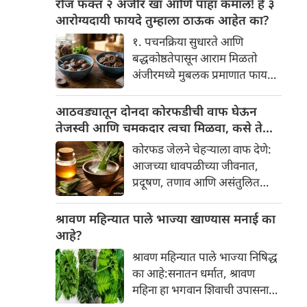
रोज फक्त २ अंजीर खा आणि पाहा कमाल! हे ३
वैज्ञानिक तर्कदेखील आहेत. चला, या
सकारात्मक बदल घडवून आणणार
आरोग्यदायी फायदे तुम्हाला ठाऊक आहेत का?
अनोख्या परंपरेमागील अर्थ
आहे. विशेषतः ३ ऑगस्ट रोजी एक
सविस्तरपणे समजून घेऊया.
१. पचनक्रिया सुधारते आणि
अत्यंत दुर्मिळ आणि फलदायी
बद्धकोष्ठतेपासून आराम मिळतो
ग्रहस्थिती (संयोग) तयार होत आहे.
अंजीरमध्ये मुबलक प्रमाणात फायबर
या दिवशी तयार होणारे शुभ योग,
असते. जर तुम्हाला वारंवार
ग्रहांची स्थिती आणि या गोचरमुळे
बद्धकोष्ठता, गॅस किंवा अपचनाचा
आठवड्यातून दोनदा कोरफडीची वाफ घेऊन
ज्यांचे नशीब उजळणार आहे अशा
त्रास होत असेल, तर अंजीर
तेजस्वी आणि चमकदार त्वचा मिळवा, कसे ते
भाग्यवान राशींबद्दल आपण जाणून
तुमच्यासाठी वरदान ठरू शकते. हे
जाणून घ्या
घेऊया!
कोरफड जेलने चेहऱ्याला वाफ देणे:
आतड्यांची स्वच्छता ठेवण्यास मदत
आजच्या धावपळीच्या जीवनात,
करते. पचनसंस्था मजबूत करून पोट
प्रदूषण, तणाव आणि असंतुलित
साफ होण्यास मदत करते.
आहार यांचा आपल्या त्वचेवर
नकारात्मक परिणाम होऊ शकतो.
श्रावण महिन्यात पाले भाज्या खाण्यास मनाई का
आपल्या त्वचेची चमक हळूहळू कमी
आहे?
होते, ज्यामुळे निस्तेजपणा, मुरुमे
श्रावण महिन्यात पाले भाज्या निषिद्ध
आणि ब्लॅकहेड्स यांसारख्या समस्या
का आहे:सनातन धर्मात, श्रावण
निर्माण होतात.
महिना हा भगवान शिवाची उपासना
करण्यासाठी सर्वात पवित्र काळ