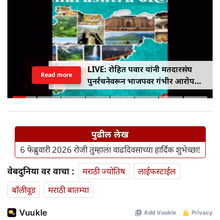
LIVE: रोहित पवार यांनी मतदारसंघ
Read more
पुनर्रचनेवरून भाजपवर गंभीर आरोप
केले
पुढील लेख
6 फेब्रुवारी 2026 रोजी तुम्हाला वाढदिवसाच्या हार्दिक शुभेच्छा!
वेबदुनिया वर वाचा :
मराठी ज्योतिष
लाईफस्टाईल
बॉलीवूड
मराठी बातम्या