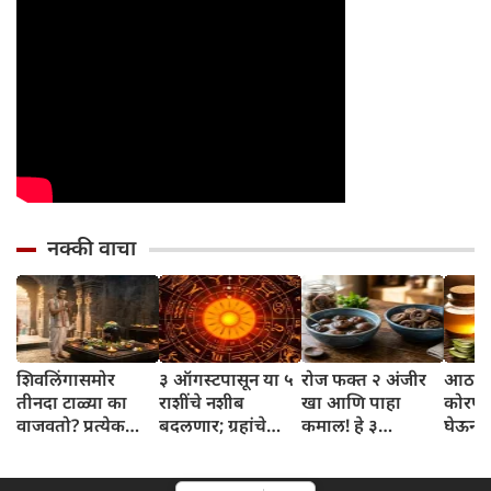
नक्की वाचा
शिवलिंगासमोर
३ ऑगस्टपासून या ५
रोज फक्त २ अंजीर
आठवड्
तीनदा टाळ्या का
राशींचे नशीब
खा आणि पाहा
कोरफड
वाजवतो? प्रत्येक
बदलणार; ग्रहांचे
कमाल! हे ३
घेऊन 
टाळीमागील अर्थ
नकारात्मक प्रभाव
आरोग्यदायी फायदे
चमकदा
जाणून घ्या
संपतील आणि शुभ
तुम्हाला ठाऊक
मिळवा,