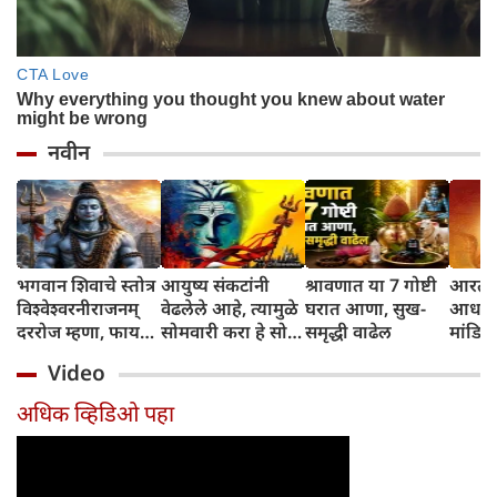
नवीन
भगवान शिवाचे स्तोत्र
आयुष्य संकटांनी
श्रावणात या 7 गोष्टी
आरती 
विश्वेश्वरनीराजनम्
वेढलेले आहे, त्यामुळे
घरात आणा, सुख-
आधार च
दररोज म्हणा, फायदे
सोमवारी करा हे सोपे
समृद्धी वाढेल
मांडिले
मिळतील
उपाय
Video
अधिक व्हिडिओ पहा