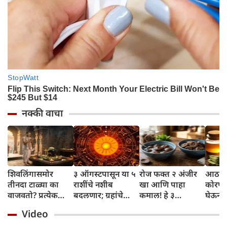
नक्की वाचा
शिवलिंगासमोर
३ ऑगस्टपासून या ५
रोज फक्त २ अंजीर
आठवड्
तीनदा टाळ्या का
राशींचे नशीब
खा आणि पाहा
कोरफड
वाजवतो? प्रत्येक
बदलणार; ग्रहांचे
कमाल! हे ३
घेऊन 
टाळीमागील अर्थ
नकारात्मक प्रभाव
आरोग्यदायी फायदे
चमकदा
Video
जाणून घ्या
संपतील आणि शुभ
तुम्हाला ठाऊक
मिळवा,