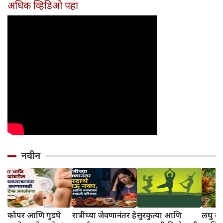
दिवसांची सुरुवात
आहेत का?
घ्या
अधिक व्हिडिओ पहा
होईल
नवीन
कोपर आणि गुडघे
रात्रीच्या जेवणानंतर हे
सुरकुत्या आणि
लघु कथा