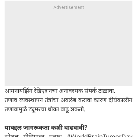
आयनायझिंग रेडिएशनचा अनावश्यक संपर्क टाळावा.
तणाव व्यवस्थापन तंत्रांचा अवलंब करावा कारण दीर्घकालीन
तणावामुळे ट्यूमरचा धोका वाढू शकतो.
याबद्दल जागरूकता कशी वाढवावी?
सोशल मीडियावर प्रचार: #WorldBrainTumorDay