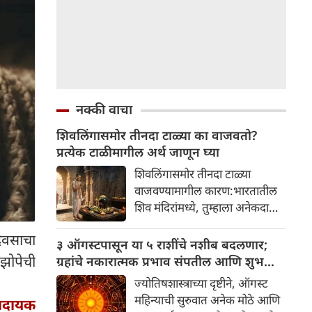
नक्की वाचा
शिवलिंगासमोर तीनदा टाळ्या का वाजवतो?
प्रत्येक टाळीमागील अर्थ जाणून घ्या
शिवलिंगासमोर तीनदा टाळ्या
वाजवण्यामागील कारण:भारतातील
शिव मंदिरांमध्ये, तुम्हाला अनेकदा
भक्त शिवलिंगासमोर तीनदा टाळ्या
िवसाचा
वाजवताना दिसतील. ही एक सामान्य
३ ऑगस्टपासून या ५ राशींचे नशीब बदलणार;
प्रथा आहे, पण तुम्ही कधी विचार
झोपेची
ग्रहांचे नकारात्मक प्रभाव संपतील आणि शुभ
केला आहे का की यामागे काय रहस्य
दिवसांची सुरुवात होईल
ज्योतिषशास्त्राच्या दृष्टीने, ऑगस्ट
आहे आणि प्रत्येक टाळीचा अर्थ काय
महिन्याची सुरुवात अनेक मोठे आणि
कादायक
आहे? हा केवळ एक विधी नाही, तर