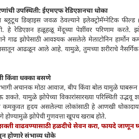
करणांची उपस्थिती: ईएमएफ रेडिएशनचा धोका
ब्लूटूथ डिव्हाइस जवळ ठेवल्याने इलेक्ट्रोमॅग्नेटिक फील्
. हे रेडिएशन हळूहळू मेंदूच्या पेशींवर परिणाम करते. झ
्याने गाढ झोपेसाठी आवश्यक असलेले मेलाटोनिन हार्मोन क
ातून आढळून आले आहे. यामुळे, तुमच्या शरीराचे नैसर्गिक 
 किंवा धक्का बसणे
्यभागी अचानक मोठा आवाज, बीप किंवा बोल यामुळे घाबरून
ोऊ शकते. यामुळे झोपेच्या विकारांसारख्या परिस्थिती उद्भवू
िंवा कमकुवत हृदय असलेल्या लोकांसाठी हे आणखी धोकादा
े होण्यामुळे झोपेची गुणवत्ता खूपच खराब होते.
शक्ती वाढवण्यासाठी हळदीचे सेवन करा, फायदे जाणून घ्
ून होणारे संभाव्य धोके