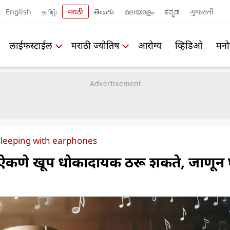
English
தமிழ்
मराठी
తెలుగు
മലയാളം
ಕನ್ನಡ
ગુજરાતી
लाईफस्टाईल
मराठी ज्योतिष
आरोग्य
व्हिडिओ
मनो
sleeping with earphones
ऐकणे खूप धोकादायक ठरू शकते, जाणून घ