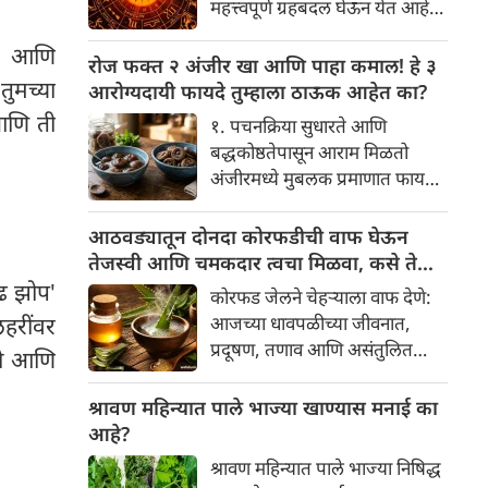
महत्त्वपूर्ण ग्रहबदल घेऊन येत आहे.
यामागे खोलवर रुजलेल्या पौराणिक
ग्रह आणि नक्षत्रांची ही विशेष
श्रद्धा, आध्यात्मिक अर्थ आणि काही
वर आणि
हालचाल अनेक राशींच्या जीवनात
रोज फक्त २ अंजीर खा आणि पाहा कमाल! हे ३
वैज्ञानिक तर्कदेखील आहेत. चला, या
सकारात्मक बदल घडवून आणणार
ुमच्या
आरोग्यदायी फायदे तुम्हाला ठाऊक आहेत का?
अनोख्या परंपरेमागील अर्थ
आहे. विशेषतः ३ ऑगस्ट रोजी एक
आणि ती
सविस्तरपणे समजून घेऊया.
१. पचनक्रिया सुधारते आणि
अत्यंत दुर्मिळ आणि फलदायी
बद्धकोष्ठतेपासून आराम मिळतो
ग्रहस्थिती (संयोग) तयार होत आहे.
अंजीरमध्ये मुबलक प्रमाणात फायबर
या दिवशी तयार होणारे शुभ योग,
असते. जर तुम्हाला वारंवार
ग्रहांची स्थिती आणि या गोचरमुळे
बद्धकोष्ठता, गॅस किंवा अपचनाचा
आठवड्यातून दोनदा कोरफडीची वाफ घेऊन
ज्यांचे नशीब उजळणार आहे अशा
त्रास होत असेल, तर अंजीर
तेजस्वी आणि चमकदार त्वचा मिळवा, कसे ते
भाग्यवान राशींबद्दल आपण जाणून
तुमच्यासाठी वरदान ठरू शकते. हे
जाणून घ्या
ाढ झोप'
घेऊया!
कोरफड जेलने चेहऱ्याला वाफ देणे:
आतड्यांची स्वच्छता ठेवण्यास मदत
हरींवर
आजच्या धावपळीच्या जीवनात,
करते. पचनसंस्था मजबूत करून पोट
प्रदूषण, तणाव आणि असंतुलित
कतो आणि
साफ होण्यास मदत करते.
आहार यांचा आपल्या त्वचेवर
नकारात्मक परिणाम होऊ शकतो.
श्रावण महिन्यात पाले भाज्या खाण्यास मनाई का
आपल्या त्वचेची चमक हळूहळू कमी
आहे?
होते, ज्यामुळे निस्तेजपणा, मुरुमे
श्रावण महिन्यात पाले भाज्या निषिद्ध
आणि ब्लॅकहेड्स यांसारख्या समस्या