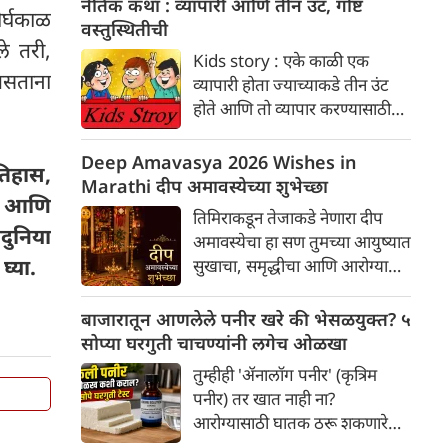
नैतिक कथा : व्यापारी आणि तीन उंट, गोष्ट
ीर्घकाळ
समजूतदारपणे चर्चा करणे महत्त्वाचे
वस्तुस्थितीची
े तरी,
आहे. आपल्या पालकांना पटवून
Kids story : एके काळी एक
देण्याचे पाच सोपे मार्ग जाणून घ्या,
 असताना
व्यापारी होता ज्याच्याकडे तीन उंट
ज्यामुळे तुमच्या नात्यातील विश्वास
होते आणि तो व्यापार करण्यासाठी
आणि जवळीक वाढू शकते.
अनेक शहरांतून प्रवास करत असे.
एके रात्री प्रवास करत असताना त्याने
Deep Amavasya 2026 Wishes in
तिहास,
विश्रांती घेण्यासाठी एका धर्मशाळेत
Marathi दीप अमावस्येच्या शुभेच्छा
ेख आणि
थांबण्याचे ठरवले. व्यापाऱ्याने आपले
तिमिराकडून तेजाकडे नेणारा दीप
उंट बांधायला सुरुवात केली.
दुनिया
अमावस्येचा हा सण तुमच्या आयुष्यात
घ्या.
सुखाचा, समृद्धीचा आणि आरोग्याचा
लख्ख प्रकाश घेऊन येवो दीप
अमावस्येच्या मनःपूर्वक शुभेच्छा!
बाजारातून आणलेले पनीर खरे की भेसळयुक्त? ५
सोप्या घरगुती चाचण्यांनी लगेच ओळखा
तुम्हीही 'ॲनालॉग पनीर' (कृत्रिम
पनीर) तर खात नाही ना?
आरोग्यासाठी घातक ठरू शकणारे
भेसळयुक्त पनीर घरीच कसे