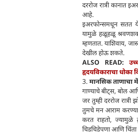
दररोज रात्री कानात इअ
आहे.
इअरफोन्समधून सतत येण
यामुळे हळूहळू श्रवणशक
म्हणतात. याशिवाय, जास
देखील होऊ शकते.
ALSO READ:
उच
हृदयविकाराचा धोका कि
3.
मानसिक ताणाचा में
गाण्याचे बीट्स, बोल आ
जर तुम्ही दररोज रात्री
तुमचे मन आराम करण्याऐ
करत राहतो, ज्यामुळे त
चिडचिडेपणा आणि चिंता 