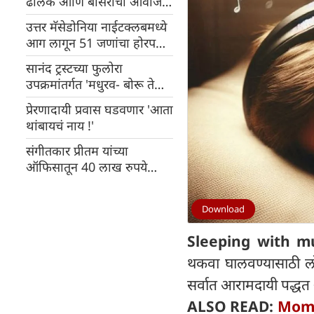
ढोलक आणि बासरींचा आवाज
येईल,गडकरी यांनी जाहीर केले
उत्तर मॅसेडोनिया नाईटक्लबमध्ये
आग लागून 51 जणांचा होरपळून
दुर्देवी मृत्यू
सानंद ट्रस्टच्या फुलोरा
उपक्रमांतर्गत 'मधुरव- बोरू ते
ब्लॉग...' या कार्यक्रमाचे
प्रेरणादायी प्रवास घडवणार 'आता
सादरीकरण
थांबायचं नाय !'
संगीतकार प्रीतम यांच्या
ऑफिसातून 40 लाख रुपये
चोरून ऑफिस बॉय फरार
Download
Sleeping with mu
थकवा घालवण्यासाठी लो
सर्वात आरामदायी पद्धत
ALSO READ:
Momos