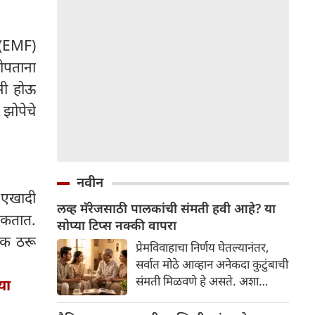
ड (EMF)
ोपताना
मी होऊ
झोपेचे
नवीन
 एखादी
लव्ह मॅरेजसाठी पालकांची संमती हवी आहे? या
 शकतात.
सोप्या टिप्स नक्की वापरा
यक ठरू
प्रेमविवाहाचा निर्णय घेतल्यानंतर,
सर्वात मोठे आव्हान अनेकदा कुटुंबाची
संमती मिळवणे हे असते. अशा
या
परिस्थितीत, वाद घालण्याऐवजी
किंवा घाई करण्याऐवजी,