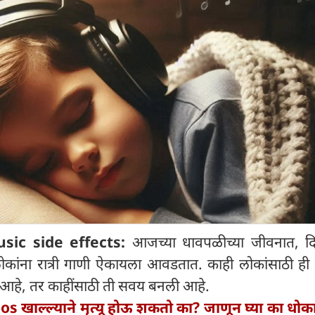
sic side effects:
आजच्या धावपळीच्या जीवनात, द
कांना रात्री गाणी ऐकायला आवडतात. काही लोकांसाठी ही 
 आहे, तर काहींसाठी ती सवय बनली आहे.
 खाल्ल्याने मृत्यू होऊ शकतो का? जाणून घ्या का धो