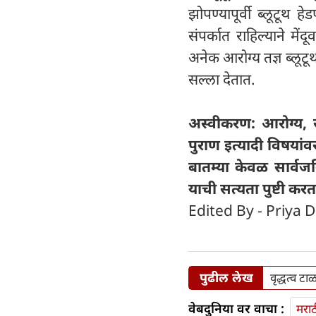
झोपण्यापूर्वी ब्लूटूथ ह
संपर्कात राहिल्याने म
अनेक आरोग्य तज्ञ ब्लूट
सल्ला देतात.
अस्वीकरण: आरोग्य, सौ
पुराण इत्यादी विषयांव
बातम्या केवळ सार्वज
याची सत्यता पुष्टी करत
Edited By - Priya D
पुढील लेख
वृद्धत्व ट
वेबदुनिया वर वाचा :
मराठ