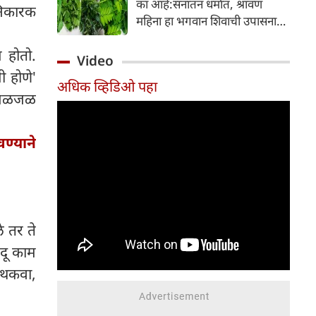
का आहे:सनातन धर्मात, श्रावण
ानिकारक
निर्माण होतात.
महिना हा भगवान शिवाची उपासना
करण्यासाठी सर्वात पवित्र काळ
 होतो.
मानला जातो. या संपूर्ण महिन्यात,
Video
भक्त उपवास, पूजा, नामजप,
 होणे'
अधिक व्हिडिओ पहा
दानधर्म आणि सात्विक जीवनशैलीचे
ा जळजळ
पालन करतात.
ण्याने
े तर ते
दू काम
 थकवा,