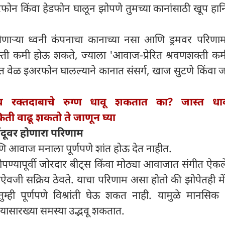
रफोन किंवा हेडफोन घालून झोपणे तुमच्या कानांसाठी खूप ह
ाऱ्या ध्वनी कंपनाचा कानाच्या नसा आणि ड्रमवर परिणाम
्ती कमी होऊ शकते, ज्याला 'आवाज-प्रेरित श्रवणशक्ती कमी
्त वेळ इअरफोन घालल्याने कानात संसर्ग, खाज सुटणे किंव
्च रक्तदाबाचे रुग्ण धावू शकतात का? जास्त धाव
ती वाढू शकतो ते जाणून घ्या
दूवर होणारा परिणाम
णि आवाज मनाला पूर्णपणे शांत होऊ देत नाहीत.
 झोपण्यापूर्वी जोरदार बीट्स किंवा मोठ्या आवाजात संगीत ऐकल
वजी सक्रिय ठेवते. याचा परिणाम असा होतो की झोपेतही में
ुम्ही पूर्णपणे विश्रांती घेऊ शकत नाही. यामुळे मानसिक
यासारख्या समस्या उद्भवू शकतात.