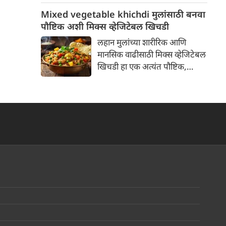
ओळखावे, हे जाणून घ्या. बाजारातून
Mixed vegetable khichdi मुलांसाठी बनवा
आणलेल्या पनीरचा आस्वाद
पौष्टिक अशी मिक्स व्हेजिटेबल खिचडी
घेण्यापूर्वी ही माहिती नक्की वाचा!
लहान मुलांच्या शारीरिक आणि
मानसिक वाढीसाठी मिक्स व्हेजिटेबल
खिचडी हा एक अत्यंत पौष्टिक,
पचायला हलका आणि स्वादिष्ट पर्याय
आहे. यामध्ये कर्बोदके, प्रथिने,
जीवनसत्त्वे आणि फायबरचे उत्तम
प्रमाण असते. लहान मुलांसाठी सोप्या
पद्धतीने ही खिचडी कशी बनवायची?
जाणून घ्या रेसिपी