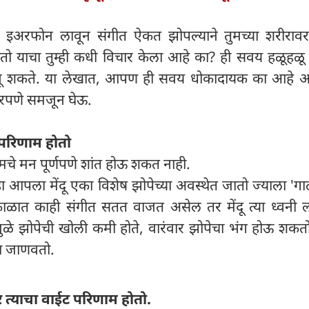
ंवा इअरफोन लावून संगीत ऐकत झोपल्याने तुमच्या शरीरा
ो याचा तुम्ही कधी विचार केला आहे का? ही सवय हळूहळू त
चवू शकते. या लेखात, आपण ही सवय धोकादायक का आहे 
तरपणे समजून घेऊ.
र परिणाम होतो
चे मन पूर्णपणे शांत होऊ शकत नाही.
ा आपला मेंदू एका विशेष झोपेच्या अवस्थेत जातो ज्याला 'ग
ळात काही संगीत सतत वाजत असेल तर मेंदू त्या ध्वनी ल
यामुळे झोपेची खोली कमी होते, वारंवार झोपेचा भंग होऊ श
ा जाणवतो.
र त्याचा वाईट परिणाम होतो.