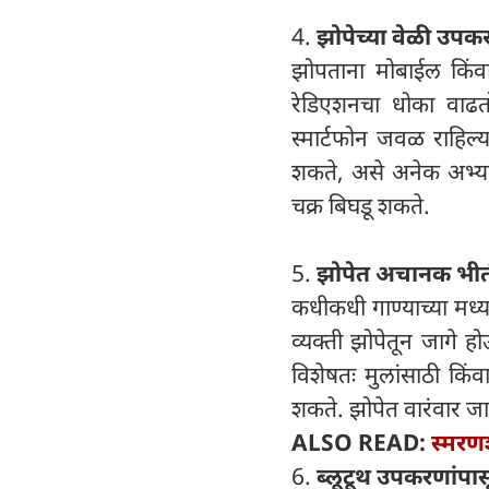
4.
झोपेच्या वेळी उप
झोपताना मोबाईल किंवा 
रेडिएशनचा धोका वाढतो
स्मार्टफोन जवळ राहिल
शकते, असे अनेक अभ्यास
चक्र बिघडू शकते.
5.
झोपेत अचानक भीती
कधीकधी गाण्याच्या मध
व्यक्ती झोपेतून जागे ह
विशेषतः मुलांसाठी क
शकते. झोपेत वारंवार जाग
ALSO READ:
स्मरण
6.
ब्लूटूथ उपकरणांपास