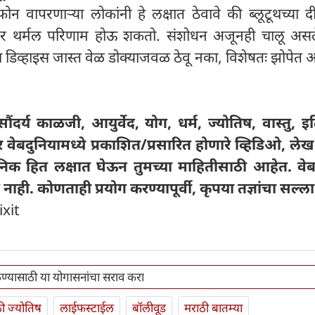
ेडफोन वापरणाऱ्या लोकांनी हे लक्षात ठेवावे की ब्लूटूथच्या द
ेंदूवर थर्मल परिणाम होऊ शकतो. संशोधन अजूनही चालू असल
ूथ डिव्हाइस जास्त वेळ डोक्याजवळ ठेवू नका, विशेषतः झोपेत
ंदर्य काळजी, आयुर्वेद, योग, धर्म, ज्योतिष, वास्तु, इ
र वेबदुनियामध्ये प्रकाशित/प्रसारित होणारे व्हिडिओ, ल
निक हित लक्षात घेऊन तुमच्या माहितीसाठी आहेत. वेब
 नाही. कोणताही प्रयोग करण्यापूर्वी, कृपया तज्ञांचा सल्ला 
ixit
ाळण्यासाठी या योगासनांचा सराव करा
ी ज्योतिष
लाईफस्टाईल
बॉलीवूड
मराठी बातम्या