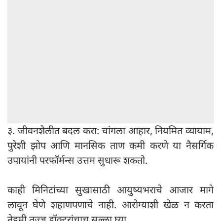
३. जीवनशैलीत बदल करा: चांगला आहार, नियमित व्यायाम,
पुरेशी झोप आणि मानसिक ताण कमी करणे या नैसर्गिक
उपायांनी परफॉर्मन्स उत्तम सुधारू शकतो.
काही मिनिटांच्या सुखासाठी आयुष्यभराचे आजार मागे
लावून घेणे शहाणपणाचे नाही. आरोग्याशी खेळ न करता
नेहमी तज्ज्ञ डॉक्टरांचाच सल्ला घ्या.