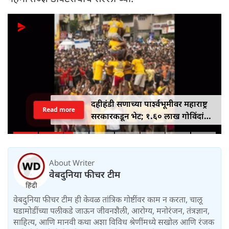
दहीहंडी सणाच्या पार्श्वभूमीवर महाराष्ट्र
Read more
सरकारकडून भेट; १.६० लाख गोविंदांना
१० लाख रुपयांपर्यंतचे विमा संरक्षण
मिळणार
About Writer
वेबदुनिया फीचर टीम
वेबदुनिया फीचर टीम ही केवळ तांत्रिक गोष्टींवर काम न करता, चालू
घडामोडींच्या पलीकडे जाऊन जीवनशैली, आरोग्य, मनोरंजन, तंत्रज्ञान,
साहित्य, आणि मानवी कथा अशा विविध श्रेणींमध्ये सखोल आणि रंजक