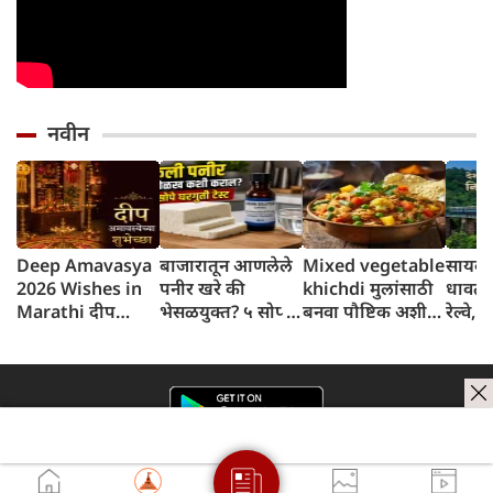
नवीन
Deep Amavasya
बाजारातून आणलेले
Mixed vegetable
सायकलप
2026 Wishes in
पनीर खरे की
khichdi मुलांसाठी
धावते
Marathi दीप
भेसळयुक्त? ५ सोप्या
बनवा पौष्टिक अशी
रेल्वे, 
अमावस्येच्या शुभेच्छा
घरगुती चाचण्यांनी
मिक्स व्हेजिटेबल
तिच्या
लगेच ओळखा
खिचडी
विशेष