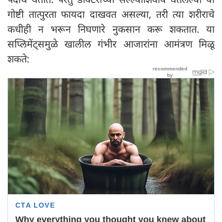
गोष्टी तात्पुरता फायदा दाखवत असल्या, तरी त्या शरीराचे
कधीही न भरून निघणारे नुकसान करू शकतात. या
सप्लिमेंट्समुळे खालील गंभीर आजारांना आमंत्रण मिळू
शकते: