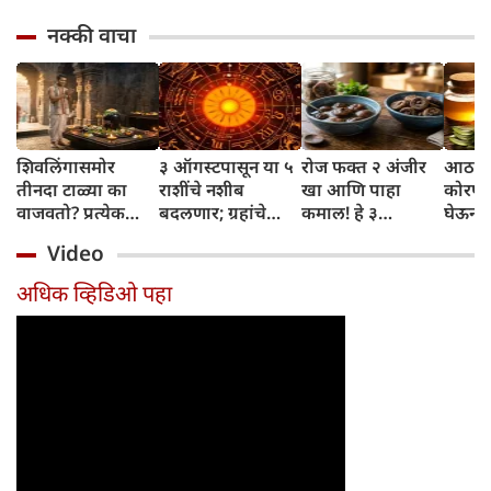
नक्की वाचा
शिवलिंगासमोर
३ ऑगस्टपासून या ५
रोज फक्त २ अंजीर
आठवड्
तीनदा टाळ्या का
राशींचे नशीब
खा आणि पाहा
कोरफड
वाजवतो? प्रत्येक
बदलणार; ग्रहांचे
कमाल! हे ३
घेऊन 
टाळीमागील अर्थ
नकारात्मक प्रभाव
आरोग्यदायी फायदे
चमकदा
Video
जाणून घ्या
संपतील आणि शुभ
तुम्हाला ठाऊक
मिळवा,
दिवसांची सुरुवात
आहेत का?
घ्या
अधिक व्हिडिओ पहा
होईल