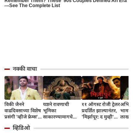
नक्की वाचा
विकी जैनने
यशने रावणाची
११ ऑगस्ट रोजी ट्रेलर
अभिनेत
वाढदिवसाच्या विशेष
भूमिका
प्रदर्शित झाल्यानंतर,
भामट्य
प्रसंगी 'व्हीजे फ्रेम्स'
साकारण्यामागचे
'मिर्झापूर: द मुव्ही'
लाखांच
या प्रॉडक्शन
रहस्य उघड केले
७-८ शहरांमध्ये भव्य
व्हिडिओ
हाऊसची भव्य
प्रमोशन करणार