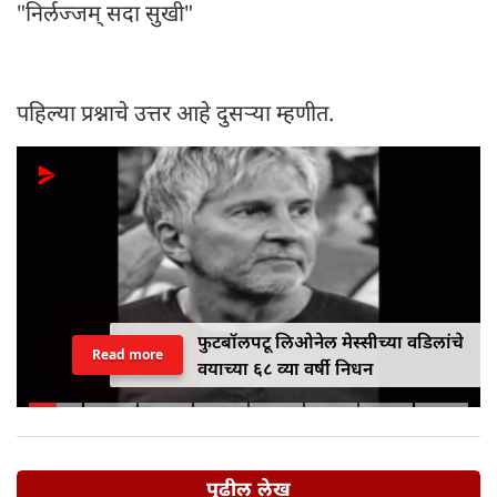
"निर्लज्जम् सदा सुखी"
पहिल्या प्रश्नाचे उत्तर आहे दुसऱ्या म्हणीत.
फुटबॉलपटू लिओनेल मेस्सीच्या वडिलांचे
Read more
वयाच्या ६८ व्या वर्षी निधन
पुढील लेख