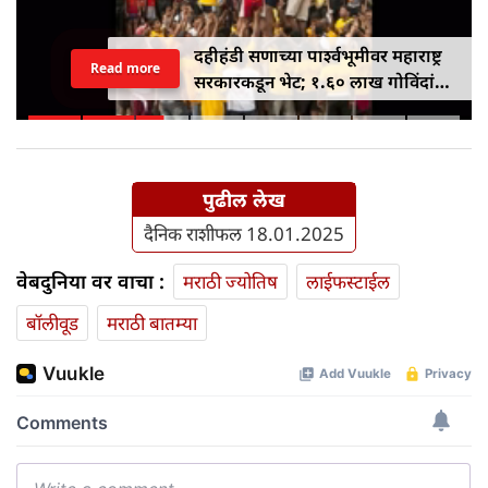
दहीहंडी सणाच्या पार्श्वभूमीवर महाराष्ट्र
Read more
सरकारकडून भेट; १.६० लाख गोविंदांना
१० लाख रुपयांपर्यंतचे विमा संरक्षण
मिळणार
पुढील लेख
दैनिक राशीफल 18.01.2025
वेबदुनिया वर वाचा :
मराठी ज्योतिष
लाईफस्टाईल
बॉलीवूड
मराठी बातम्या