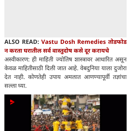
ALSO READ:
Vastu Dosh Remedies तोडफोड
न करता घरातील सर्व वास्तुदोष कसे दूर करायचे
अस्वीकारण: ही माहिती ज्योतिष शास्त्रावर आधारित असून
केवळ माहितीसाठी दिली जात आहे. वेबदुनिया याला दुजोरा
देत नाही. कोणतेही उपाय अमलात आणण्यापूर्वी तज्ञांचा
सल्ला घ्या.