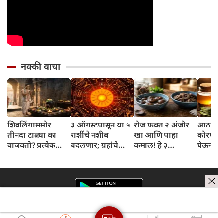
नक्की वाचा
शिवलिंगासमोर
३ ऑगस्टपासून या ५
रोज फक्त २ अंजीर
आठवड्
तीनदा टाळ्या का
राशींचे नशीब
खा आणि पाहा
कोरफड
वाजवतो? प्रत्येक
बदलणार; ग्रहांचे
कमाल! हे ३
घेऊन 
टाळीमागील अर्थ
नकारात्मक प्रभाव
आरोग्यदायी फायदे
चमकदा
जाणून घ्या
संपतील आणि शुभ
तुम्हाला ठाऊक
मिळवा,
दिवसांची सुरुवात
आहेत का?
घ्या
होईल