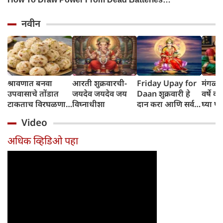
नवीन
श्रावणात बनवा
आरती शुक्रवारची-
Friday Upay for
मंगळाग
उपवासाचे तोंडात
जयदेव जयदेव जय
Daan शुक्रवारी हे
वर्षे क
टाकताच विरघळणारे
विघ्नाधीशा
दान करा आणि सर्व
घ्या प
नारळ आणि ड्रायफ्रूट
समस्यांपासून मुक्ती
नियम
Video
लाडू
मिळवा
अधिक व्हिडिओ पहा