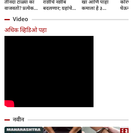
तीनदा टाळ्या का
राशींचे नशीब
खा आणि पाहा
कोरफड
वाजवतो? प्रत्येक
बदलणार; ग्रहांचे
कमाल! हे ३
घेऊन 
टाळीमागील अर्थ
नकारात्मक प्रभाव
आरोग्यदायी फायदे
चमकदा
Video
जाणून घ्या
संपतील आणि शुभ
तुम्हाला ठाऊक
मिळवा,
दिवसांची सुरुवात
आहेत का?
घ्या
अधिक व्हिडिओ पहा
होईल
नवीन