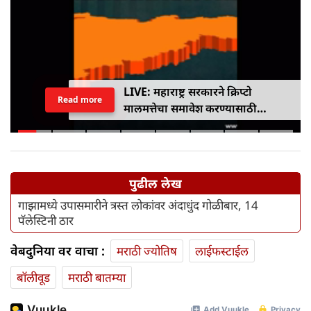
LIVE: महाराष्ट्र सरकारने क्रिप्टो
Read more
मालमत्तेचा समावेश करण्यासाठी
एमपीआयडी कायद्यात दुरुस्ती केली
पुढील लेख
गाझामध्ये उपासमारीने त्रस्त लोकांवर अंदाधुंद गोळीबार, 14
पॅलेस्टिनी ठार
वेबदुनिया वर वाचा :
मराठी ज्योतिष
लाईफस्टाईल
बॉलीवूड
मराठी बातम्या