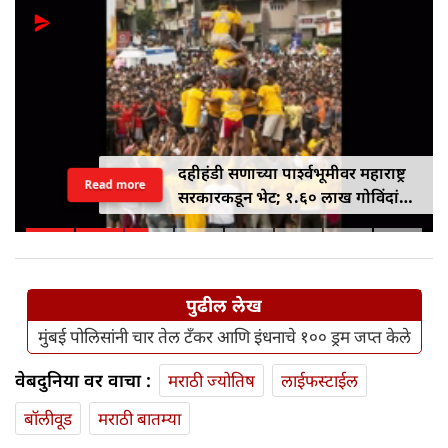
दहीहंडी सणाच्या पार्श्वभूमीवर महाराष्ट्र
Read more
सरकारकडून भेट; १.६० लाख गोविंदांना
१० लाख रुपयांपर्यंतचे विमा संरक्षण
मिळणार
पुढील लेख
मुंबई पोलिसांनी चार तेल टँकर आणि इंधनाचे १०० ड्रम जप्त केले
वेबदुनिया वर वाचा :
मराठी ज्योतिष
लाईफस्टाईल
बॉलीवूड
मराठी बातम्या