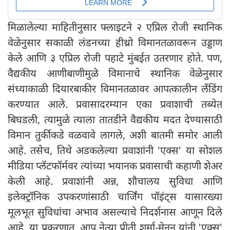
मिळालेल्या माहितीनुसार फ्लाइटने २ एप्रिल रोजी स्थानिक
वेळेनुसार सकाळी लंडनच्या हीथ्रो विमानतळावरून उड्डाण
केले आणि ३ एप्रिल रोजी पहाटे मुंबईत उतरणार होते. पण,
वैद्यकीय आणीबाणीमुळे विमानाचे स्थानिक वेळेनुसार
संध्याकाळी दियारबाकीर विमानतळावर आपत्कालीन लँडिंग
करण्यात आले. प्रवासादरम्यान एका प्रवाशाची तब्येत
बिघडली, त्यामुळे त्याला तातडीने वैद्यकीय मदत देण्यासाठी
विमान तुर्कीकडे वळवावे लागले, अशी बातमी समोर आली
आहे. तसेच, तिथे अडकलेल्या प्रवाशांनी 'एक्स' या सोशल
मीडिया प्लॅटफॉर्मवर त्यांच्या भयानक प्रवासाची कहाणी शेअर
केली आहे. प्रवाशांनी अन्न, शौचालय सुविधा आणि
इलेक्ट्रॉनिक उपकरणांसाठी चार्जिंग पॉइंट्स यासारख्या
मूलभूत सुविधांचा अभाव असल्याचे निदर्शनास आणून दिले
आहे. या प्रकरणात, आप नेत्या प्रीती शर्मा-मेनन यांनी 'एक्स'