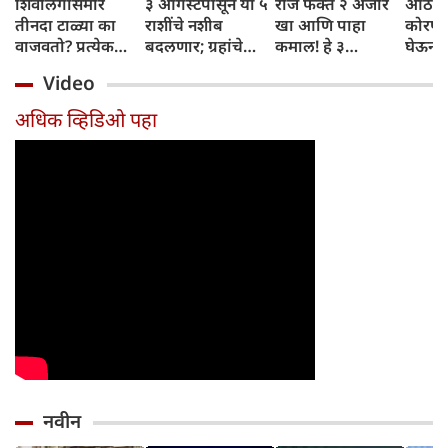
शिवलिंगासमोर
३ ऑगस्टपासून या ५
रोज फक्त २ अंजीर
आठवड्
तीनदा टाळ्या का
राशींचे नशीब
खा आणि पाहा
कोरफड
वाजवतो? प्रत्येक
बदलणार; ग्रहांचे
कमाल! हे ३
घेऊन 
टाळीमागील अर्थ
नकारात्मक प्रभाव
आरोग्यदायी फायदे
चमकदा
Video
जाणून घ्या
संपतील आणि शुभ
तुम्हाला ठाऊक
मिळवा,
दिवसांची सुरुवात
आहेत का?
घ्या
अधिक व्हिडिओ पहा
होईल
नवीन