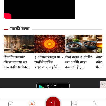
नक्की वाचा
शिवलिंगासमोर
३ ऑगस्टपासून या ५
रोज फक्त २ अंजीर
आठवड्
तीनदा टाळ्या का
राशींचे नशीब
खा आणि पाहा
कोरफड
वाजवतो? प्रत्येक
बदलणार; ग्रहांचे
कमाल! हे ३
घेऊन 
टाळीमागील अर्थ
नकारात्मक प्रभाव
आरोग्यदायी फायदे
चमकदा
जाणून घ्या
संपतील आणि शुभ
तुम्हाला ठाऊक
मिळवा,
दिवसांची सुरुवात
आहेत का?
घ्या
होईल