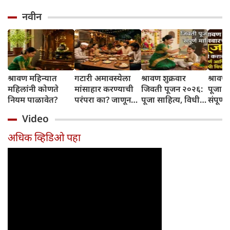
नवीन
श्रावण महिन्यात
गटारी अमावस्येला
श्रावण शुक्रवार
श्रावण
महिलांनी कोणते
मांसाहार करण्याची
जिवती पूजन २०२६:
पूजा 
नियम पाळावेत?
परंपरा का? जाणून
पूजा साहित्य, विधी,
संपूर्
घ्या या दिवसामागचं
नैवेद्य, आरती आणि
विधी
Video
खास कारण
कथा (संपूर्ण माहिती)
अधिक व्हिडिओ पहा