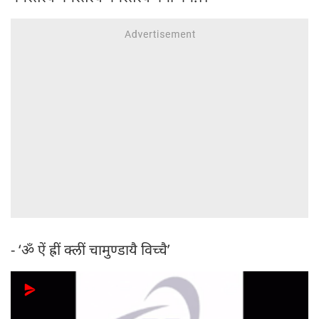
- ‘ॐ ऐं ह्रीं क्लीं चामुण्डायै विच्चै’