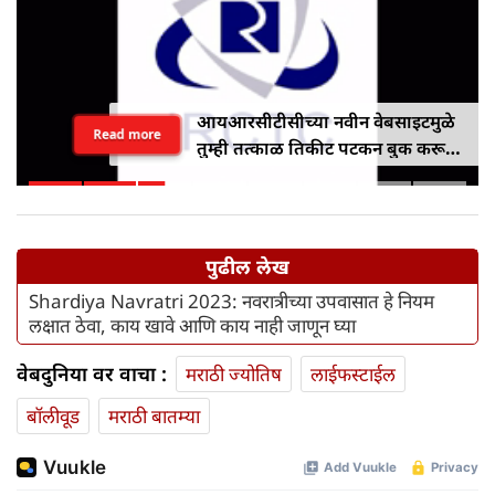
आयआरसीटीसीच्या नवीन वेबसाइटमुळे
Read more
तुम्ही तत्काळ तिकीट पटकन बुक करू
शकाल
पुढील लेख
Shardiya Navratri 2023: नवरात्रीच्या उपवासात हे नियम
लक्षात ठेवा, काय खावे आणि काय नाही जाणून घ्या
वेबदुनिया वर वाचा :
मराठी ज्योतिष
लाईफस्टाईल
बॉलीवूड
मराठी बातम्या