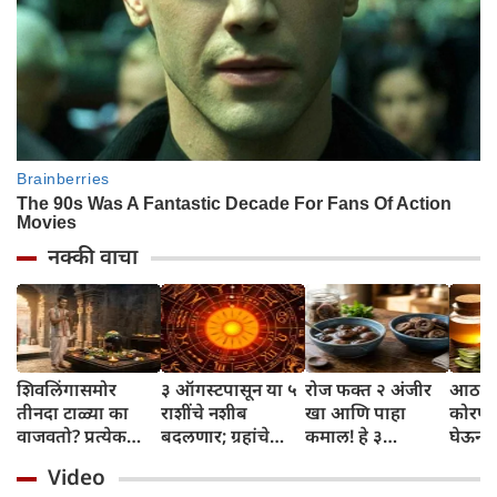
नक्की वाचा
शिवलिंगासमोर
३ ऑगस्टपासून या ५
रोज फक्त २ अंजीर
आठवड्
तीनदा टाळ्या का
राशींचे नशीब
खा आणि पाहा
कोरफड
वाजवतो? प्रत्येक
बदलणार; ग्रहांचे
कमाल! हे ३
घेऊन 
टाळीमागील अर्थ
नकारात्मक प्रभाव
आरोग्यदायी फायदे
चमकदा
Video
जाणून घ्या
संपतील आणि शुभ
तुम्हाला ठाऊक
मिळवा,