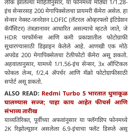
लीक झालेल्या माहितीनुसार, या फोनमध्ये मोठ्या 1/1.28-
इंच सेन्सरसह 200 मेगापिक्सेलचा प्रायमरी कॅमेरा असेल. हा
सेन्सर नेक्स्ट-जनरेशन LOFIC (लॅटरल ओव्हरफ्लो इंटिग्रेशन
कॅपॅसिटर) तंत्रज्ञानावर आधारित असल्याचे म्हटले जाते, जे
HDR परफॉर्मन्स आणि कमी प्रकाशातील फोटोग्राफी
सुधारण्यासाठी डिझाइन केलेले आहे. आणखी एक मोठे
अपग्रेड 200 मेगापिक्सेलचा टेलीफोटो कॅमेरा असू शकतो.
अहवालानुसार, यामध्ये 1/1.56-इंच सेन्सर, 3x ऑप्टिकल
फोकल लेन्थ, f/2.4 ॲपर्चर आणि मॅक्रो फोटोग्राफीसाठी
सपोर्ट असू शकतो.
ALSO READ:
Redmi Turbo 5 भारतात धुमाकूळ
घालण्यास सज्ज; पाहा काय आहेत फीचर्स आणि
संभाव्य तारीख
याव्यतिरिक्त, पूर्वीच्या अफवांनुसार या फ्लॅगशिप फोनमध्ये
2K रिझोल्यूशन असलेला 6.9-इंचाचा फ्लॅट डिस्प्ले असू