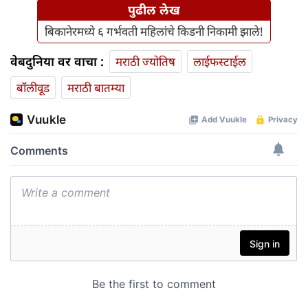
पुढील लेख
बिकानेरमध्ये ६ गर्भवती महिलांचे किडनी निकामी झाले!
वेबदुनिया वर वाचा :
मराठी ज्योतिष
लाईफस्टाईल
बॉलीवूड
मराठी बातम्या