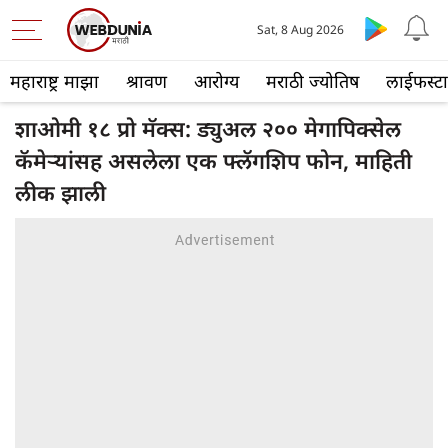
Sat, 8 Aug 2026
महाराष्ट्र माझा
श्रावण
आरोग्य
मराठी ज्योतिष
लाईफस्ट
शाओमी १८ प्रो मॅक्स: ड्युअल २०० मेगापिक्सेल
कॅमेऱ्यांसह असलेला एक फ्लॅगशिप फोन, माहिती
लीक झाली