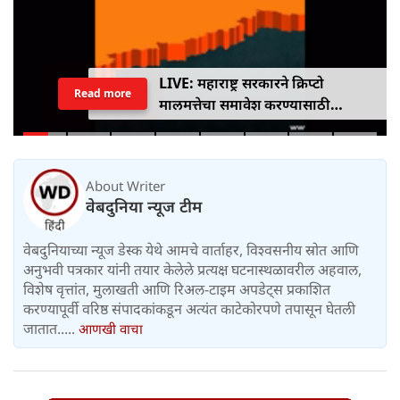
LIVE: महाराष्ट्र सरकारने क्रिप्टो
Read more
मालमत्तेचा समावेश करण्यासाठी
एमपीआयडी कायद्यात दुरुस्ती केली
About Writer
वेबदुनिया न्यूज टीम
वेबदुनियाच्या न्यूज डेस्क येथे आमचे वार्ताहर, विश्वसनीय स्रोत आणि
अनुभवी पत्रकार यांनी तयार केलेले प्रत्यक्ष घटनास्थळावरील अहवाल,
विशेष वृत्तांत, मुलाखती आणि रिअल-टाइम अपडेट्स प्रकाशित
करण्यापूर्वी वरिष्ठ संपादकांकडून अत्यंत काटेकोरपणे तपासून घेतली
जातात.....
आणखी वाचा