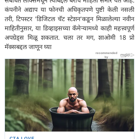
संबंधित लीक्समधून त्याबद्दल बरीच माहिती समोर येत आहे.
कंपनीने अद्याप या फोनची अधिकृतपणे पुष्टी केली नसली
तरी, टिपस्टर 'डिजिटल चॅट स्टेशन'कडून मिळालेल्या नवीन
माहितीनुसार, या डिव्हाइसच्या कॅमेऱ्यामध्ये काही महत्त्वपूर्ण
अपग्रेड्स मिळू शकतात. चला तर मग, शाओमी 18 प्रो
मॅक्सबद्दल जाणून घ्या