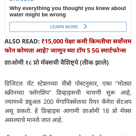
ALSO READ:
₹15,000 पेक्षा कमी किमतीचा सर्वोत्तम
फोन कोणता आहे? जाणून घ्या टॉप 5 5G स्मार्टफोन्स
शाओमी १८ प्रो मॅक्सची वैशिष्ट्ये (लीक झाले)
डिजिटल चॅट स्टेशनच्या वीबो पोस्टनुसार, एका "मोठ्या
स्क्रीनच्या फ्लॅगशिप" डिव्हाइसची चाचणी सुरू आहे,
ज्यामध्ये ड्युअल 200 मेगापिक्सेलचा रियर कॅमेरा सेटअप
असू शकतो. हे डिव्हाइस आगामी शाओमी 18 प्रो मॅक्स
असल्याचे मानले जात आहे.