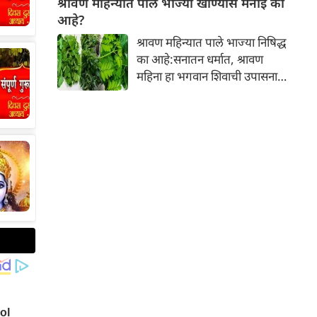
श्रावण महिन्यात पाले भाज्या खाण्यास मनाई का
आपल्या त्वचेची चमक हळूहळू कमी
आहे?
होते, ज्यामुळे निस्तेजपणा, मुरुमे
श्रावण महिन्यात पाले भाज्या निषिद्ध
आणि ब्लॅकहेड्स यांसारख्या समस्या
का आहे:सनातन धर्मात, श्रावण
निर्माण होतात.
महिना हा भगवान शिवाची उपासना
करण्यासाठी सर्वात पवित्र काळ
मानला जातो. या संपूर्ण महिन्यात,
भक्त उपवास, पूजा, नामजप,
दानधर्म आणि सात्विक जीवनशैलीचे
पालन करतात.