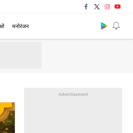
Follow us
िओ
मनोरंजन