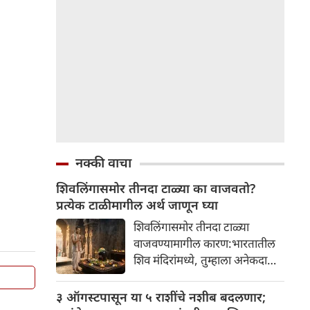
नक्की वाचा
शिवलिंगासमोर तीनदा टाळ्या का वाजवतो?
प्रत्येक टाळीमागील अर्थ जाणून घ्या
शिवलिंगासमोर तीनदा टाळ्या
वाजवण्यामागील कारण:भारतातील
शिव मंदिरांमध्ये, तुम्हाला अनेकदा
भक्त शिवलिंगासमोर तीनदा टाळ्या
वाजवताना दिसतील. ही एक सामान्य
३ ऑगस्टपासून या ५ राशींचे नशीब बदलणार;
प्रथा आहे, पण तुम्ही कधी विचार