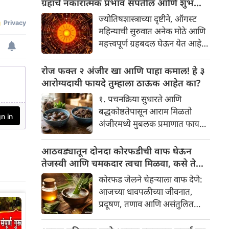
ग्रहांचे नकारात्मक प्रभाव संपतील आणि शुभ
केला आहे का की यामागे काय रहस्य
दिवसांची सुरुवात होईल
ज्योतिषशास्त्राच्या दृष्टीने, ऑगस्ट
आहे आणि प्रत्येक टाळीचा अर्थ काय
महिन्याची सुरुवात अनेक मोठे आणि
आहे? हा केवळ एक विधी नाही, तर
महत्त्वपूर्ण ग्रहबदल घेऊन येत आहे.
यामागे खोलवर रुजलेल्या पौराणिक
ग्रह आणि नक्षत्रांची ही विशेष
श्रद्धा, आध्यात्मिक अर्थ आणि काही
हालचाल अनेक राशींच्या जीवनात
रोज फक्त २ अंजीर खा आणि पाहा कमाल! हे ३
वैज्ञानिक तर्कदेखील आहेत. चला, या
सकारात्मक बदल घडवून आणणार
आरोग्यदायी फायदे तुम्हाला ठाऊक आहेत का?
अनोख्या परंपरेमागील अर्थ
आहे. विशेषतः ३ ऑगस्ट रोजी एक
सविस्तरपणे समजून घेऊया.
१. पचनक्रिया सुधारते आणि
अत्यंत दुर्मिळ आणि फलदायी
बद्धकोष्ठतेपासून आराम मिळतो
ग्रहस्थिती (संयोग) तयार होत आहे.
अंजीरमध्ये मुबलक प्रमाणात फायबर
या दिवशी तयार होणारे शुभ योग,
असते. जर तुम्हाला वारंवार
ग्रहांची स्थिती आणि या गोचरमुळे
बद्धकोष्ठता, गॅस किंवा अपचनाचा
आठवड्यातून दोनदा कोरफडीची वाफ घेऊन
ज्यांचे नशीब उजळणार आहे अशा
त्रास होत असेल, तर अंजीर
तेजस्वी आणि चमकदार त्वचा मिळवा, कसे ते
भाग्यवान राशींबद्दल आपण जाणून
तुमच्यासाठी वरदान ठरू शकते. हे
जाणून घ्या
घेऊया!
कोरफड जेलने चेहऱ्याला वाफ देणे:
आतड्यांची स्वच्छता ठेवण्यास मदत
आजच्या धावपळीच्या जीवनात,
करते. पचनसंस्था मजबूत करून पोट
प्रदूषण, तणाव आणि असंतुलित
साफ होण्यास मदत करते.
आहार यांचा आपल्या त्वचेवर
नकारात्मक परिणाम होऊ शकतो.