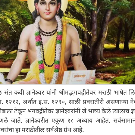
ातील संत कवी ज्ञानेश्वर यांनी श्रीमद्भगवद्गीतेवर मराठी भाषेत 
 १२१२, अर्थात इ.स. १२९०, साली प्रवरातीरी असणाऱ्या नेव
ला टेकून भगवद्गीतेवर ज्ञानेश्वरांनी जे भाष्य केले त्यालाच ज्ञा
हणले जाते. ज्ञानेश्वरीत एकूण १८ अध्याय आहेत. सर्वसामान्
रांचा हा मराठीतील सर्वश्रेष्ठ ग्रंथ आहे.