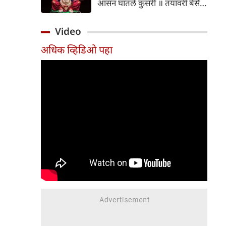
आसन घातलें कुसरी ॥ तयावरी बैसे
मोरया क्षण एक भरी ॥१॥
Video
अधिक व्हिडिओ पहा