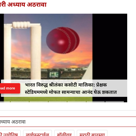
श्वरी अध्याय अठरावा
भारत विरुद्ध श्रीलंका कसोटी मालिका: प्रेक्षक
ead more
स्टेडियममध्ये मोफत सामन्याचा आनंद घेऊ शकतात
ी अध्याय अठरावा
ी ज्योतिष
लाईफस्टाईल
बॉलीवूड
मराठी बातम्या