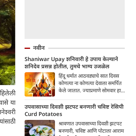
नवीन
Shaniwar Upay शनिवारी हे उपाय केल्याने
शनिदेव प्रसन्न होतील, तुमचे भाग्य उजळेल
हिंदू धर्मात आठवड्याचे सात दिवस
कोणत्या ना कोणत्या देवाला समर्पित
केले जातात. ज्याप्रमाणे सोमवार हा
लिहिलेली
शिवाला समर्पित आहे, मंगळवार हा
ासे या
हनुमानाला समर्पित आहे, बुधवारी
उपवासाच्या दिवशी झटपट बनणारी चविष्ट रेसिपी
नेश्वरी
गणेशाला समर्पित आहे, त्याचप्रमाणे
Curd Potatoes
शनिवार हा शनिदेवाला समर्पित आहे.
यांसाठी
श्रावणात उपवासाच्या दिवशी झटपट
शनिदेवाला न्यायाचा देवता म्हणतात.
बनणारी, चविष्ट आणि पोटाला आराम
असे म्हटले जाते की आपल्या