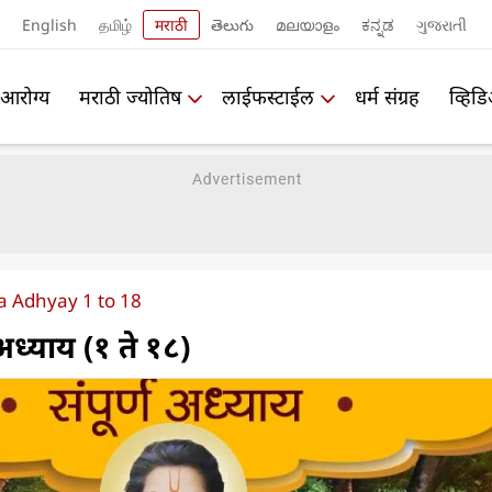
English
தமிழ்
मराठी
తెలుగు
മലയാളം
ಕನ್ನಡ
ગુજરાતી
आरोग्य
मराठी ज्योतिष
लाईफस्टाईल
धर्म संग्रह
व्हिड
 Adhyay 1 to 18
ण अध्याय (१ ते १८)