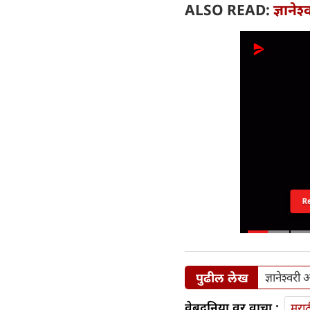
ALSO READ:
ज्ञाने
R
पुढील लेख
ज्ञानेश्वर
वेबदुनिया वर वाचा :
मराठ