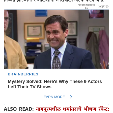
ALSO READ:
नागपूरमधील धर्मांतराचे भीषण रॅकेट: