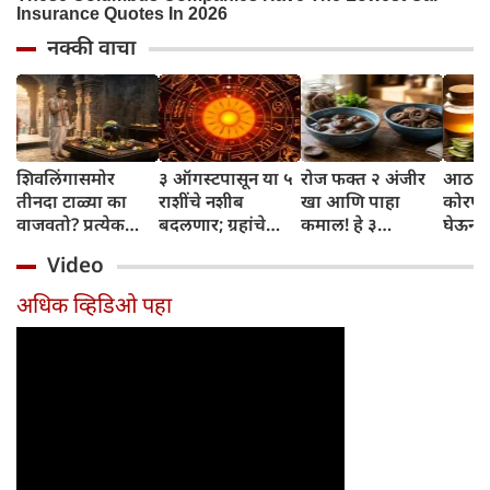
नक्की वाचा
शिवलिंगासमोर
३ ऑगस्टपासून या ५
रोज फक्त २ अंजीर
आठवड्
तीनदा टाळ्या का
राशींचे नशीब
खा आणि पाहा
कोरफड
वाजवतो? प्रत्येक
बदलणार; ग्रहांचे
कमाल! हे ३
घेऊन 
टाळीमागील अर्थ
नकारात्मक प्रभाव
आरोग्यदायी फायदे
चमकदा
Video
जाणून घ्या
संपतील आणि शुभ
तुम्हाला ठाऊक
मिळवा,
दिवसांची सुरुवात
आहेत का?
घ्या
अधिक व्हिडिओ पहा
होईल