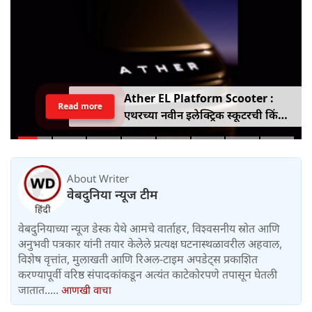
Ather EL Platform Scooter :
Read more
एथरच्या नवीन इलेक्ट्रिक स्कूटरची किंमत
जाहीर, जाणून घ्या कोनार्कमध्ये कोणती
खास वैशिष्ट्ये आहे
About Writer
वेबदुनिया न्यूज टीम
वेबदुनियाच्या न्यूज डेस्क येथे आमचे वार्ताहर, विश्वसनीय स्रोत आणि
अनुभवी पत्रकार यांनी तयार केलेले प्रत्यक्ष घटनास्थळावरील अहवाल,
विशेष वृत्तांत, मुलाखती आणि रिअल-टाइम अपडेट्स प्रकाशित
करण्यापूर्वी वरिष्ठ संपादकांकडून अत्यंत काटेकोरपणे तपासून घेतली
जातात.....
आणखी वाचा