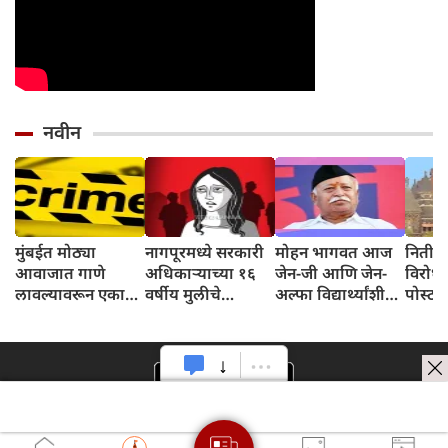
नवीन
मुंबईत मोठ्या
नागपूरमध्ये सरकारी
मोहन भागवत आज
नितीन 
आवाजात गाणे
अधिकाऱ्याच्या १६
जेन-जी आणि जेन-
विरोधा
लावल्यावरून एकाच
वर्षीय मुलीचे
अल्फा विद्यार्थ्यांशी
पोस्ट ह
कुटुंबात जोरदार वाद;
अपहरण करून
संवाद साधणार,
उच्च न
चाकूने वार केल्याने
लैंगिक अत्याचार
जगाला एकत्र
आदेश,
वडील आणि मुलाचा
आणण्यात भारताच्या
मीडिया 
मृत्यू
भूमिकेवर चर्चा
फटकार
करणार