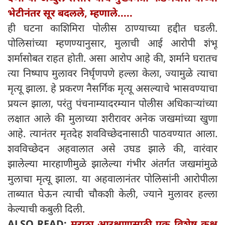
भेटीनंतर सूर बदलले, म्हणाले.....
ही घटना काशिमिरा पोलीस ठाण्याच्या हद्दीत घडली.
पोलिसांच्या म्हणण्यानुसार, मुलाची आई आरोपी शंभू
शर्मासोबत राहत होती. असा आरोप आहे की, शर्माने घरातच
त्या निष्पाप मुलावर निर्घृणपणे हल्ला केला, ज्यामुळे त्याचा
मृत्यू झाला. हे प्रकरण नैसर्गिक मृत्यू असल्याचे भासवण्याचा
प्रयत्न झाला, परंतु पंचनाम्यादरम्यान पोलीस अधिकाऱ्यांच्या
लक्षात आले की मुलाच्या शरीरावर अनेक जखमांच्या खुणा
आहे. त्यानंतर मृतदेह शवविच्छेदनासाठी पाठवण्यात आला.
शवविच्छेदन अहवालात असे उघड झाले की, वारंवार
झालेल्या मारहाणीमुळे झालेल्या गंभीर अंतर्गत जखमांमुळे
मुलाचा मृत्यू झाला. या अहवालानंतर पोलिसांनी आरोपीला
ताब्यात घेऊन त्याची चौकशी केली, ज्याने मुलावर हल्ला
केल्याची कबुली दिली.
ALSO READ:
मराठा आरक्षणासाठी एक विशेष कक्ष