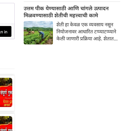
न्यायालयाने म्हटले आहे, "जर
उत्तम पीक येण्यासाठी आणि चांगले उत्पादन
तुम्हाला काम करायचे नसेल, तर
मिळवण्यासाठी शेतीची महत्त्वाची कामे
पगारही घेऊ नका."
शेती हा केवळ एक व्यवसाय नसून
नियोजनावर आधारित टप्प्याटप्प्याने
केली जाणारी प्रक्रिया आहे. शेतात
उत्तम पीक येण्यासाठी आणि चांगले
उत्पादन मिळवण्यासाठी वर्षभरात
अनेक महत्त्वाची कामे करावी
लागतात. शेतीतील या महत्त्वाच्या
कामांचे वर्गीकरण मुख्यत्वे ४ मुख्य
टप्प्यांमध्ये केले जाते: