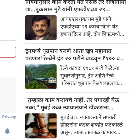
नियमांनुसार काम करता येत नसेल तर राजीनामा
जाणारे तुकाराम मुंडे पुन्हा एकदा
द्या…तुकाराम मुंडे यांनी एफडीएच्या २९
चर्चेत आले आहे. अन्न व औषध
कर्मचाऱ्यांना थेट इशारा
आयएएस तुकाराम मुंडे यांनी
प्रशासन आयुक्त म्हणून पदभार
एफडीएच्या २९ कर्मचाऱ्यांना थेट
स्वीकारल्यानंतर मुंडे यांनी विभागात
इशारा दिला आहे. दोन शिफ्टमध्ये
शिस्त लागू करण्यास सुरुवात केली
आणि सुट्ट्यांमध्ये काम करण्याच्या
आहे.
विरोधात आंदोलन करणाऱ्या
ट्रेनमध्ये धूम्रपान करणे आता खूप महागात
कर्मचाऱ्यांविरुद्ध मुंडे यांनी कठोर
पडणार! रेल्वेने दंड २० पटीने वाढवून ₹१०० वरून
भूमिका घेतली आहे.
₹२,००० केला
रेल्वे कायदा १९८९ मध्ये केलेल्या
सुधारणांनुसार, ट्रेन आणि रेल्वे
परिसरात धूम्रपान केल्याबद्दलचा
कमाल दंड ₹१०० वरून ₹२,०००
पर्यंत वाढवण्यात आला आहे. तिकीट
"तुम्हाला काम करायचे नाही, तर पगारही घेऊ
जप्त करण्याची तरतूदही करण्यात
नका," मुंबई उच्च न्यायालयाने डॉक्टरांना
आली आहे.
फटकारले; संप तात्काळ मागे घेण्याचे आदेश
मुंबई उच्च न्यायालयाने संपकरी
डॉक्टरांना कडक शब्दांत फटकारले
असून, त्यांना तात्काळ कामावर
परतण्याचे आदेश दिले आहे.