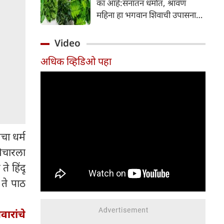
का आहे:सनातन धर्मात, श्रावण
निर्माण होतात.
महिना हा भगवान शिवाची उपासना
करण्यासाठी सर्वात पवित्र काळ
मानला जातो. या संपूर्ण महिन्यात,
Video
भक्त उपवास, पूजा, नामजप,
अधिक व्हिडिओ पहा
दानधर्म आणि सात्विक जीवनशैलीचे
पालन करतात.
चा धर्म
विचारला
ते हिंदू
ते पाठ
ारांचे