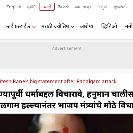
ी
English
தமிழ்
मराठी
తెలుగు
മലയാളം
ಕನ್ನಡ
ગુજરાતી
लाईफस्टाईल
मराठी ज्योतिष
आरोग्य
व्हिडिओ
मनो
Nitesh Rane's big statement after Pahalgam attack
ण्यापूर्वी धर्माबद्दल विचारावे, हनुमान चाली
ाम हल्ल्यानंतर भाजप मंत्र्यांचे मोठे विध