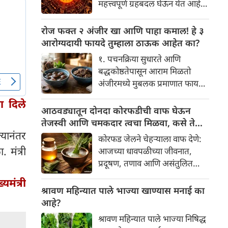
महत्त्वपूर्ण ग्रहबदल घेऊन येत आहे.
यामागे खोलवर रुजलेल्या पौराणिक
ग्रह आणि नक्षत्रांची ही विशेष
श्रद्धा, आध्यात्मिक अर्थ आणि काही
हालचाल अनेक राशींच्या जीवनात
रोज फक्त २ अंजीर खा आणि पाहा कमाल! हे ३
वैज्ञानिक तर्कदेखील आहेत. चला, या
सकारात्मक बदल घडवून आणणार
आरोग्यदायी फायदे तुम्हाला ठाऊक आहेत का?
अनोख्या परंपरेमागील अर्थ
आहे. विशेषतः ३ ऑगस्ट रोजी एक
सविस्तरपणे समजून घेऊया.
१. पचनक्रिया सुधारते आणि
अत्यंत दुर्मिळ आणि फलदायी
बद्धकोष्ठतेपासून आराम मिळतो
ग्रहस्थिती (संयोग) तयार होत आहे.
अंजीरमध्ये मुबलक प्रमाणात फायबर
या दिवशी तयार होणारे शुभ योग,
असते. जर तुम्हाला वारंवार
ग्रहांची स्थिती आणि या गोचरमुळे
ा दिले
बद्धकोष्ठता, गॅस किंवा अपचनाचा
आठवड्यातून दोनदा कोरफडीची वाफ घेऊन
ज्यांचे नशीब उजळणार आहे अशा
त्रास होत असेल, तर अंजीर
तेजस्वी आणि चमकदार त्वचा मिळवा, कसे ते
भाग्यवान राशींबद्दल आपण जाणून
तुमच्यासाठी वरदान ठरू शकते. हे
यानंतर
जाणून घ्या
घेऊया!
कोरफड जेलने चेहऱ्याला वाफ देणे:
आतड्यांची स्वच्छता ठेवण्यास मदत
मंत्री
आजच्या धावपळीच्या जीवनात,
करते. पचनसंस्था मजबूत करून पोट
प्रदूषण, तणाव आणि असंतुलित
साफ होण्यास मदत करते.
आहार यांचा आपल्या त्वचेवर
मंत्री
नकारात्मक परिणाम होऊ शकतो.
श्रावण महिन्यात पाले भाज्या खाण्यास मनाई का
आपल्या त्वचेची चमक हळूहळू कमी
आहे?
होते, ज्यामुळे निस्तेजपणा, मुरुमे
श्रावण महिन्यात पाले भाज्या निषिद्ध
आणि ब्लॅकहेड्स यांसारख्या समस्या