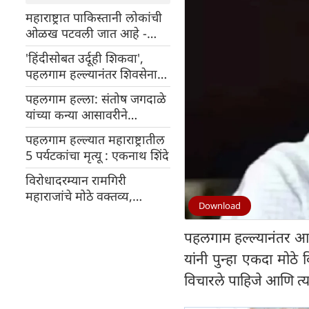
महाराष्ट्रात पाकिस्तानी लोकांची
ओळख पटवली जात आहे -
मुख्यमंत्री देवेंद्र फडणवीस
'हिंदीसोबत उर्दूही शिकवा',
पहलगाम हल्ल्यानंतर शिवसेना
आमदार यांचे वादग्रस्त विधान
पहलगाम हल्ला: संतोष जगदाळे
यांच्या कन्या आसावरीने
त्यांच्यावर अंत्यसंस्कार केले
पहलगाम हल्ल्यात महाराष्ट्रातील
5 पर्यटकांचा मृत्यू : एकनाथ शिंदे
विरोधादरम्यान रामगिरी
महाराजांचे मोठे वक्तव्य,
Download
म्हणाले- कुणालाही खेद व्यक्त
करायचा नाही
पहलगाम हल्ल्यानंतर आता
यांनी पुन्हा एकदा मोठे व
विचारले पाहिजे आणि त्