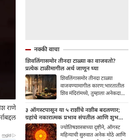
नक्की वाचा
शिवलिंगासमोर तीनदा टाळ्या का वाजवतो?
प्रत्येक टाळीमागील अर्थ जाणून घ्या
शिवलिंगासमोर तीनदा टाळ्या
वाजवण्यामागील कारण:भारतातील
शिव मंदिरांमध्ये, तुम्हाला अनेकदा
भक्त शिवलिंगासमोर तीनदा टाळ्या
ेश राणे
वाजवताना दिसतील. ही एक सामान्य
३ ऑगस्टपासून या ५ राशींचे नशीब बदलणार;
प्रथा आहे, पण तुम्ही कधी विचार
माबद्दल
ग्रहांचे नकारात्मक प्रभाव संपतील आणि शुभ
केला आहे का की यामागे काय रहस्य
दिवसांची सुरुवात होईल
ज्योतिषशास्त्राच्या दृष्टीने, ऑगस्ट
आहे आणि प्रत्येक टाळीचा अर्थ काय
महिन्याची सुरुवात अनेक मोठे आणि
आहे? हा केवळ एक विधी नाही, तर