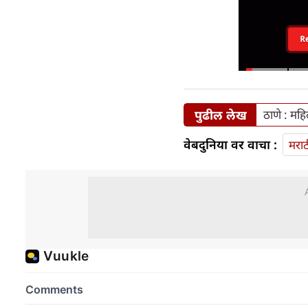
R
पुढील लेख
ठाणे : मह
वेबदुनिया वर वाचा :
मराठ