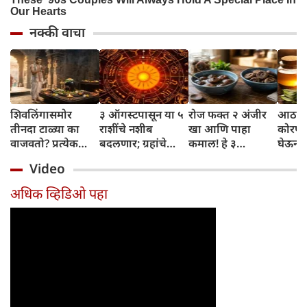
नक्की वाचा
शिवलिंगासमोर
३ ऑगस्टपासून या ५
रोज फक्त २ अंजीर
आठवड्
तीनदा टाळ्या का
राशींचे नशीब
खा आणि पाहा
कोरफड
वाजवतो? प्रत्येक
बदलणार; ग्रहांचे
कमाल! हे ३
घेऊन 
टाळीमागील अर्थ
नकारात्मक प्रभाव
आरोग्यदायी फायदे
चमकदा
Video
जाणून घ्या
संपतील आणि शुभ
तुम्हाला ठाऊक
मिळवा,
दिवसांची सुरुवात
आहेत का?
घ्या
अधिक व्हिडिओ पहा
होईल