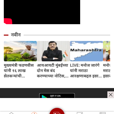
नवीन
मुख्यमंत्री फडणवीस
आयआयटी मुंबईच्या
LIVE: मनोज जारंगे
मनोज जरां
यांनी १६ लाख
दोन मेस बंद
यांनी मराठा
मराठा 
शेतकऱ्यांची
करण्याच्या नोटिस,
आरक्षणाबद्दल इशारा
इशारा 
कर्जमाफी केली;
अनेक रेस्टॉरंटचे
दिला
राज्यव्
जाणून घ्या पहिला
परवाने निलंबित
सुरुवा
हप्ता खात्यात कधी
जमा होईल