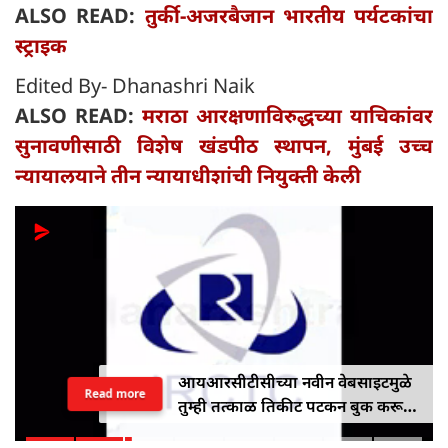
ALSO READ:
तुर्की-अजरबैजान भारतीय पर्यटकांचा
स्ट्राइक
Edited By- Dhanashri Naik
ALSO READ:
मराठा आरक्षणाविरुद्धच्या याचिकांवर
सुनावणीसाठी विशेष खंडपीठ स्थापन, मुंबई उच्च
न्यायालयाने तीन न्यायाधीशांची नियुक्ती केली
आयआरसीटीसीच्या नवीन वेबसाइटमुळे
Read more
तुम्ही तत्काळ तिकीट पटकन बुक करू
शकाल