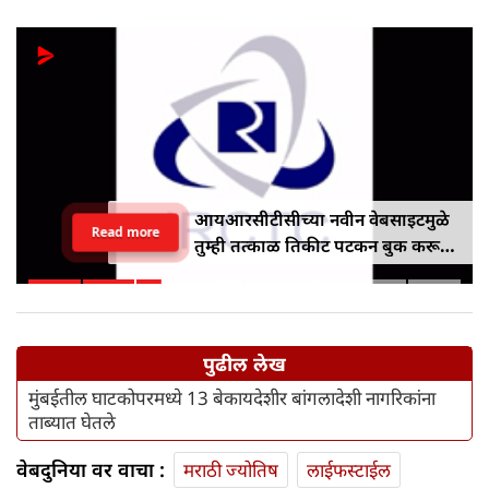
आयआरसीटीसीच्या नवीन वेबसाइटमुळे
Read more
तुम्ही तत्काळ तिकीट पटकन बुक करू
शकाल
पुढील लेख
मुंबईतील घाटकोपरमध्ये 13 बेकायदेशीर बांगलादेशी नागरिकांना
ताब्यात घेतले
वेबदुनिया वर वाचा :
मराठी ज्योतिष
लाईफस्टाईल