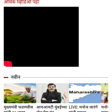
अधिक व्हिडिओ पहा
होईल
नवीन
मुख्यमंत्री फडणवीस
आयआयटी मुंबईच्या
LIVE: मनोज जारंगे
मनोज जरां