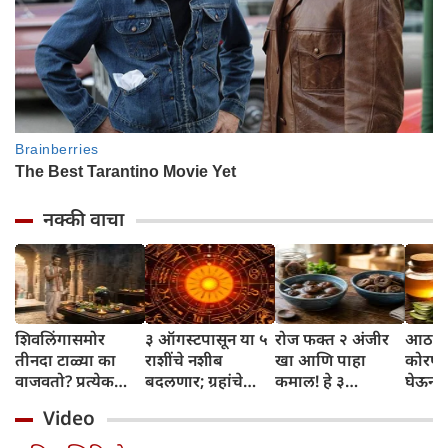
नक्की वाचा
शिवलिंगासमोर
३ ऑगस्टपासून या ५
रोज फक्त २ अंजीर
आठवड्
तीनदा टाळ्या का
राशींचे नशीब
खा आणि पाहा
कोरफड
वाजवतो? प्रत्येक
बदलणार; ग्रहांचे
कमाल! हे ३
घेऊन 
टाळीमागील अर्थ
नकारात्मक प्रभाव
आरोग्यदायी फायदे
चमकदा
Video
जाणून घ्या
संपतील आणि शुभ
तुम्हाला ठाऊक
मिळवा,
दिवसांची सुरुवात
आहेत का?
घ्या