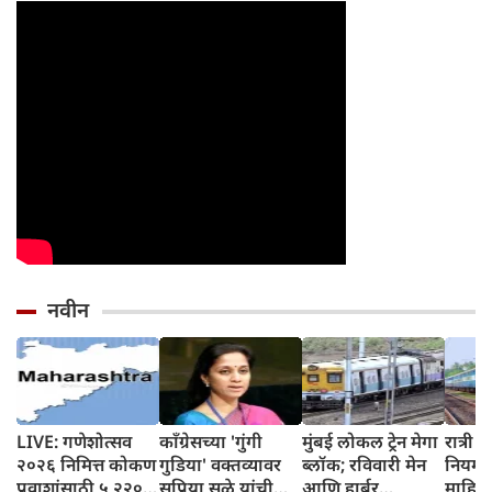
नवीन
LIVE: गणेशोत्सव
काँग्रेसच्या 'गुंगी
मुंबई लोकल ट्रेन मेगा
रात्री १
२०२६ निमित्त कोकण
गुडिया' वक्तव्यावर
ब्लॉक; रविवारी मेन
नियम 
प्रवाशांसाठी ५,२२०
सुप्रिया सुळे यांची
आणि हार्बर
माहित