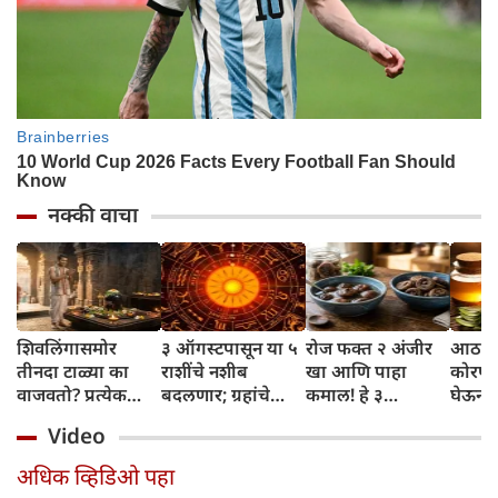
नक्की वाचा
शिवलिंगासमोर
३ ऑगस्टपासून या ५
रोज फक्त २ अंजीर
आठवड्
तीनदा टाळ्या का
राशींचे नशीब
खा आणि पाहा
कोरफड
वाजवतो? प्रत्येक
बदलणार; ग्रहांचे
कमाल! हे ३
घेऊन 
टाळीमागील अर्थ
नकारात्मक प्रभाव
आरोग्यदायी फायदे
चमकदा
Video
जाणून घ्या
संपतील आणि शुभ
तुम्हाला ठाऊक
मिळवा,
दिवसांची सुरुवात
आहेत का?
घ्या
अधिक व्हिडिओ पहा
होईल