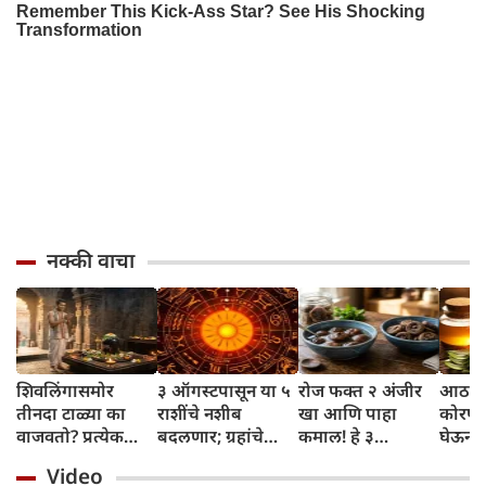
नक्की वाचा
शिवलिंगासमोर
३ ऑगस्टपासून या ५
रोज फक्त २ अंजीर
आठवड्
तीनदा टाळ्या का
राशींचे नशीब
खा आणि पाहा
कोरफड
वाजवतो? प्रत्येक
बदलणार; ग्रहांचे
कमाल! हे ३
घेऊन 
टाळीमागील अर्थ
नकारात्मक प्रभाव
आरोग्यदायी फायदे
चमकदा
Video
जाणून घ्या
संपतील आणि शुभ
तुम्हाला ठाऊक
मिळवा,