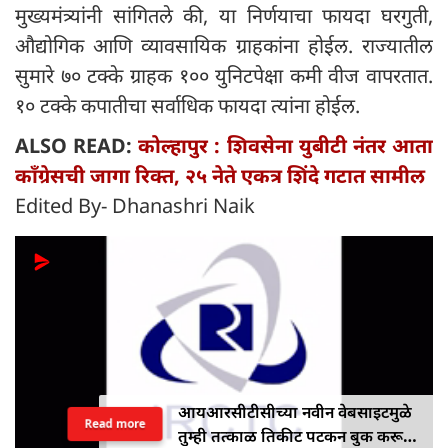
मुख्यमंत्र्यांनी सांगितले की, या निर्णयाचा फायदा घरगुती,
औद्योगिक आणि व्यावसायिक ग्राहकांना होईल. राज्यातील
सुमारे ७० टक्के ग्राहक १०० युनिटपेक्षा कमी वीज वापरतात.
१० टक्के कपातीचा सर्वाधिक फायदा त्यांना होईल.
ALSO READ:
कोल्हापुर : शिवसेना युबीटी नंतर आता
काँग्रेसची जागा रिक्त, २५ नेते एकत्र शिंदे गटात सामील
Edited By- Dhanashri Naik
आयआरसीटीसीच्या नवीन वेबसाइटमुळे
Read more
तुम्ही तत्काळ तिकीट पटकन बुक करू