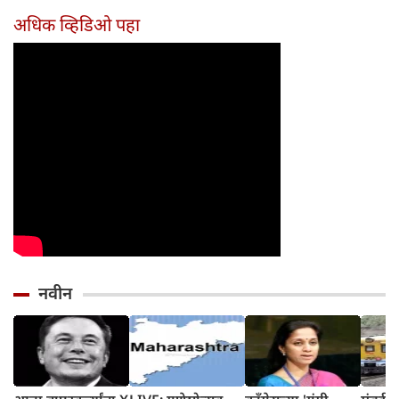
दिवसांची सुरुवात
आहेत का?
घ्या
अधिक व्हिडिओ पहा
होईल
नवीन