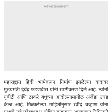
महाराष्ट्रात हिंदी भाषेवरून निर्माण झालेल्या वादावर
मुख्यमंत्री देवेंद्र फडणवीस यांनी स्पष्टीकरण दिले आहे. त्यांनी
यूबीटी आणि ठाकरे बंधूंच्या आंदोलनामागील अजेंडा उघड
केला आहे. मिळालेल्या माहितीनुसार रवींद्र चव्हाण यांना
पक्षाचे नवे प्रदेशाध्यक्ष घोषित करण्यात आल्याच्या निमित्ताने