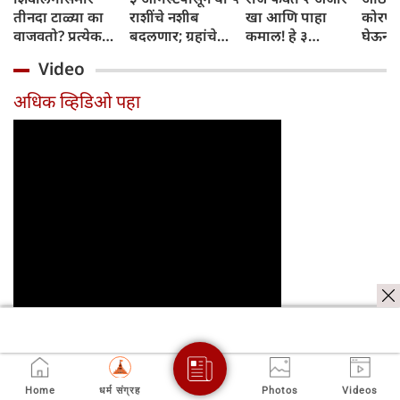
तीनदा टाळ्या का
राशींचे नशीब
खा आणि पाहा
कोरफड
वाजवतो? प्रत्येक
बदलणार; ग्रहांचे
कमाल! हे ३
घेऊन 
टाळीमागील अर्थ
नकारात्मक प्रभाव
आरोग्यदायी फायदे
चमकदा
Video
जाणून घ्या
संपतील आणि शुभ
तुम्हाला ठाऊक
मिळवा,
दिवसांची सुरुवात
आहेत का?
घ्या
अधिक व्हिडिओ पहा
होईल
नवीन
Home
धर्म संग्रह
Photos
Videos