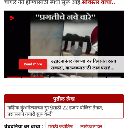
चांगले नेते होण्यासाठी स्पर्धा सुरू आहे.
सविस्तर वाचा..
Next
Stay
उद्घाटनानंतर अवघ्या २२ दिवसांत रस्ता
Read more
खचला, वाळवण्यासाठी लाव पंखा!
अखिलेश यादवांचा भाजपवर जोरदार
टोला
पुढील लेख
नाशिक कुंभमेळ्याच्या सुरक्षेसाठी 22 हजार पोलिस तैनात,
प्रशासनाने तयारी सुरू केली
वेबदुनिया वर वाचा :
मराठी ज्योतिष
लाईफस्टाईल