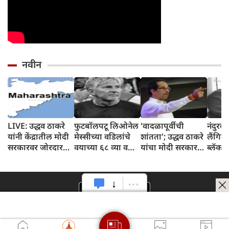
नवीन
LIVE: उद्धव ठाकरे
फुटबॉलपटू लिओनेल
'वादळापूर्वीची
नंदुरबा
यांनी केंद्रातील मोदी
मेस्सीच्या वडिलांचे
शांतता'; उद्धव ठाकरे
लैंगि
सरकारवर जोरदार
वयाच्या ६८ व्या वर्षी
यांचा मोदी सरकारवर
ब्लॅकमे
निशाणा साधला
निधन
जोरदार हल्लाबोल,
उघडकी
म्हणाले-'देशात स्वार्थी
अधिक 
वारे वाहत आहे'
क्लिप्स