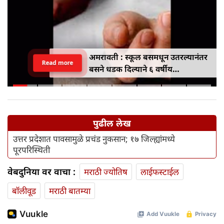
अमरावती : स्कूल बसमधून उतरल्यानंतर
Read more
बसने धडक दिल्याने ६ वर्षीय
विद्यार्थिनीचा मृत्यू
पुढील लेख
उत्तर प्रदेशात पावसामुळे प्रचंड नुकसान; १७ जिल्ह्यांमध्ये
पूरपरिस्थिती
वेबदुनिया वर वाचा :
मराठी ज्योतिष
लाईफस्टाईल
बॉलीवूड
मराठी बातम्या