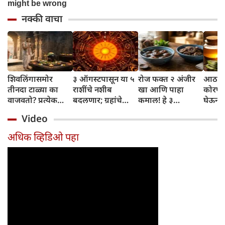
नक्की वाचा
शिवलिंगासमोर
३ ऑगस्टपासून या ५
रोज फक्त २ अंजीर
आठवड्
तीनदा टाळ्या का
राशींचे नशीब
खा आणि पाहा
कोरफड
वाजवतो? प्रत्येक
बदलणार; ग्रहांचे
कमाल! हे ३
घेऊन 
टाळीमागील अर्थ
नकारात्मक प्रभाव
आरोग्यदायी फायदे
चमकदा
Video
जाणून घ्या
संपतील आणि शुभ
तुम्हाला ठाऊक
मिळवा,
दिवसांची सुरुवात
आहेत का?
घ्या
अधिक व्हिडिओ पहा
होईल