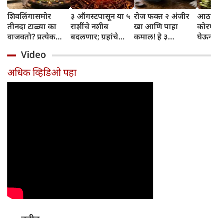
शिवलिंगासमोर
३ ऑगस्टपासून या ५
रोज फक्त २ अंजीर
आठवड्
तीनदा टाळ्या का
राशींचे नशीब
खा आणि पाहा
कोरफड
वाजवतो? प्रत्येक
बदलणार; ग्रहांचे
कमाल! हे ३
घेऊन 
टाळीमागील अर्थ
नकारात्मक प्रभाव
आरोग्यदायी फायदे
चमकदा
Video
जाणून घ्या
संपतील आणि शुभ
तुम्हाला ठाऊक
मिळवा,
दिवसांची सुरुवात
आहेत का?
घ्या
अधिक व्हिडिओ पहा
होईल