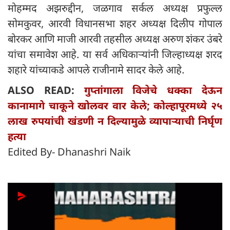
मोहम्मद अझरुद्दीन, जळगाव सर्कल अध्यक्ष प्रफुल्ल
सोमकुवर, आरवी विधानसभा शहर अध्यक्ष दिलीप गोपाल
बोरकर आणि माजी आरवी तहसील अध्यक्ष अरुण शंकर उंबरे
यांचा समावेश आहे. या सर्व अधिकाऱ्यांनी जिल्हाध्यक्ष शरद
शहारे यांच्याकडे आपले राजीनामे सादर केले आहे.
ALSO READ:
गुप्तांगाला विजेचे धक्का देऊन
कानामागे चाकूने खोलवर वार केले; कोल्हापूरमध्ये २५
लाख रुपयांची खंडणी न दिल्यामुळे व्यापाऱ्याची निर्घृण
हत्या
Edited By- Dhanashri Naik