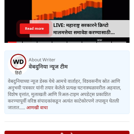
LIVE: महाराष्ट्र सरकारने क्रिप्टो
Read more
मालमत्तेचा समावेश करण्यासाठी
एमपीआयडी कायद्यात दुरुस्ती केली
About Writer
वेबदुनिया न्यूज टीम
वेबदुनियाच्या न्यूज डेस्क येथे आमचे वार्ताहर, विश्वसनीय स्रोत आणि
अनुभवी पत्रकार यांनी तयार केलेले प्रत्यक्ष घटनास्थळावरील अहवाल,
विशेष वृत्तांत, मुलाखती आणि रिअल-टाइम अपडेट्स प्रकाशित
करण्यापूर्वी वरिष्ठ संपादकांकडून अत्यंत काटेकोरपणे तपासून घेतली
जातात.....
आणखी वाचा