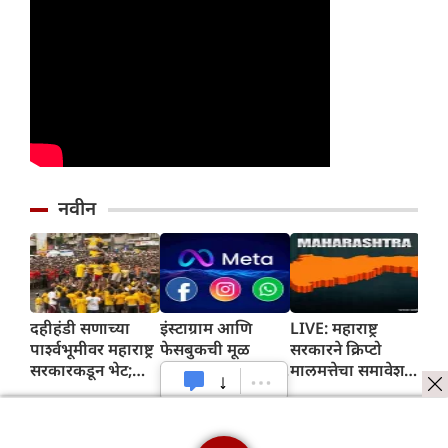
नवीन
दहीहंडी सणाच्या
इंस्टाग्राम आणि
LIVE: महाराष्ट्र
LIV
पार्श्वभूमीवर महाराष्ट्र
फेसबुकची मूळ
सरकारने क्रिप्टो
तुकार
सरकारकडून भेट;
कंपनी, मेटाला ५६७
मालमत्तेचा समावेश
एफड
१.६० लाख गोविंदांना
दशलक्ष डॉलर्सचा दंड
करण्यासाठी
कर्म
१० लाख
ठोठावण्यात आला;
एमपीआयडी
इशा
रुपयांपर्यंतचे विमा
वाचा
कायद्यात दुरुस्ती