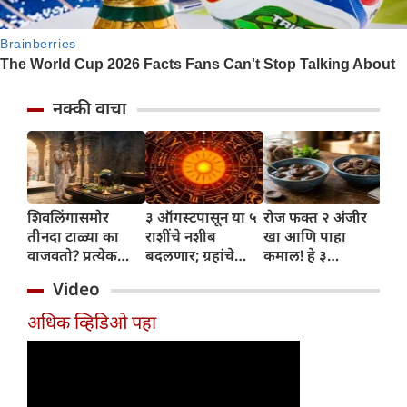
नक्की वाचा
शिवलिंगासमोर
३ ऑगस्टपासून या ५
रोज फक्त २ अंजीर
आठव
तीनदा टाळ्या का
राशींचे नशीब
खा आणि पाहा
कोर
वाजवतो? प्रत्येक
बदलणार; ग्रहांचे
कमाल! हे ३
घेऊ
टाळीमागील अर्थ
नकारात्मक प्रभाव
आरोग्यदायी फायदे
चमक
Video
जाणून घ्या
संपतील आणि शुभ
तुम्हाला ठाऊक
मिळव
दिवसांची सुरुवात
आहेत का?
घ्या
अधिक व्हिडिओ पहा
होईल