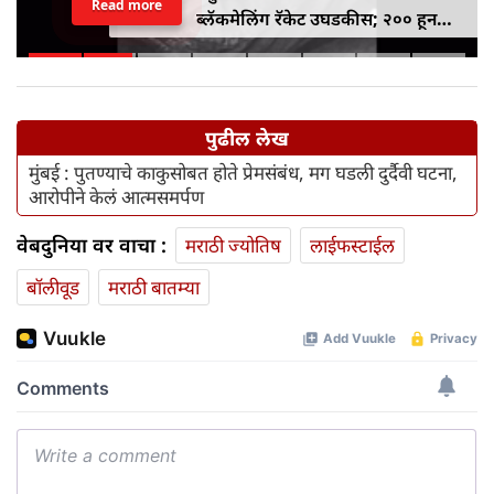
Read more
यांचा मोदी सरकारवर जोरदार
हल्लाबोल, म्हणाले-'देशात स्वार्थी वारे
वाहत आहे'
पुढील लेख
मुंबई : पुतण्याचे काकुसोबत होते प्रेमसंबंध, मग घडली दुर्दैवी घटना,
आरोपीने केलं आत्मसमर्पण
वेबदुनिया वर वाचा :
मराठी ज्योतिष
लाईफस्टाईल
बॉलीवूड
मराठी बातम्या