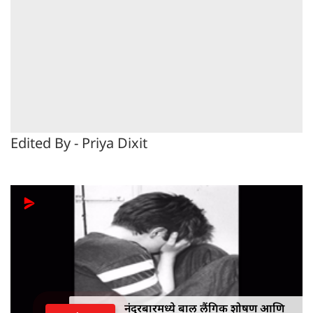
Edited By - Priya Dixit
'वादळापूर्वीची शांतता'; उद्धव ठाकरे