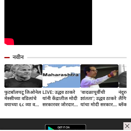
नवीन
फुटबॉलपटू लिओनेल
LIVE: उद्धव ठाकरे
'वादळापूर्वीची
नंदुरबा
मेस्सीच्या वडिलांचे
यांनी केंद्रातील मोदी
शांतता'; उद्धव ठाकरे
लैंगि
वयाच्या ६८ व्या वर्षी
सरकारवर जोरदार
यांचा मोदी सरकारवर
ब्लॅकमे
निधन
निशाणा साधला
जोरदार हल्लाबोल,
उघडकी
म्हणाले-'देशात स्वार्थी
अधिक 
वारे वाहत आहे'
क्लिप्स