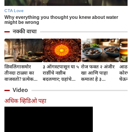
नक्की वाचा
शिवलिंगासमोर
३ ऑगस्टपासून या ५
रोज फक्त २ अंजीर
आठवड्
तीनदा टाळ्या का
राशींचे नशीब
खा आणि पाहा
कोरफड
वाजवतो? प्रत्येक
बदलणार; ग्रहांचे
कमाल! हे ३
घेऊन 
टाळीमागील अर्थ
नकारात्मक प्रभाव
आरोग्यदायी फायदे
चमकदा
Video
जाणून घ्या
संपतील आणि शुभ
तुम्हाला ठाऊक
मिळवा,
दिवसांची सुरुवात
आहेत का?
घ्या
अधिक व्हिडिओ पहा
होईल