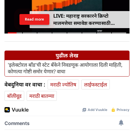
LIVE: महाराष्ट्र सरकारने क्रिप्टो
Read more
मालमत्तेचा समावेश करण्यासाठी
एमपीआयडी कायद्यात दुरुस्ती केली
पुढील लेख
'इलेक्टोरल बाँड'ची स्टेट बॅंकेने निवडणूक आयोगाला दिली माहिती,
कोणत्या गोष्टी समोर येणार? वाचा
वेबदुनिया वर वाचा :
मराठी ज्योतिष
लाईफस्टाईल
बॉलीवूड
मराठी बातम्या