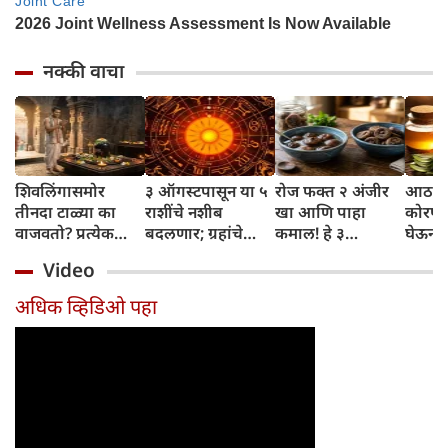
नक्की वाचा
शिवलिंगासमोर
३ ऑगस्टपासून या ५
रोज फक्त २ अंजीर
आठवड्
तीनदा टाळ्या का
राशींचे नशीब
खा आणि पाहा
कोरफड
वाजवतो? प्रत्येक
बदलणार; ग्रहांचे
कमाल! हे ३
घेऊन 
टाळीमागील अर्थ
नकारात्मक प्रभाव
आरोग्यदायी फायदे
चमकदा
Video
जाणून घ्या
संपतील आणि शुभ
तुम्हाला ठाऊक
मिळवा,
दिवसांची सुरुवात
आहेत का?
घ्या
अधिक व्हिडिओ पहा
होईल