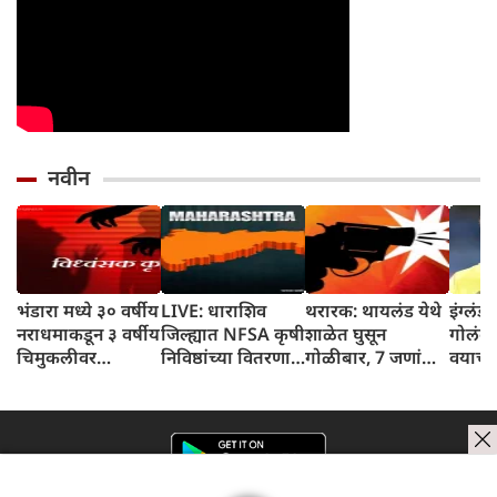
नवीन
भंडारा मध्ये ३० वर्षीय
LIVE: धाराशिव
थरारक: थायलंड येथे
इंग्लंड
नराधमाकडून ३ वर्षीय
जिल्ह्यात NFSA कृषी
शाळेत घुसून
गोलंदा
चिमुकलीवर
निविष्ठांच्या वितरणात
गोळीबार, 7 जणांचा
वयाच्या
अत्याचाराचा प्रयत्न
२.३२ कोटी रुपयांचा
मृत्यू
निवृत्त
घोटाळा उघडकीस