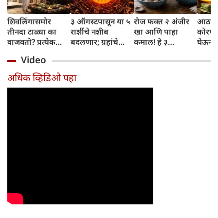
शिवलिंगासमोर
३ ऑगस्टपासून या ५
रोज फक्त २ अंजीर
आठवड्
तीनदा टाळ्या का
राशींचे नशीब
खा आणि पाहा
कोरफड
वाजवतो? प्रत्येक
बदलणार; ग्रहांचे
कमाल! हे ३
घेऊन 
टाळीमागील अर्थ
नकारात्मक प्रभाव
आरोग्यदायी फायदे
चमकदा
Video
जाणून घ्या
संपतील आणि शुभ
तुम्हाला ठाऊक
मिळवा,
दिवसांची सुरुवात
आहेत का?
घ्या
अधिक व्हिडिओ पहा
होईल