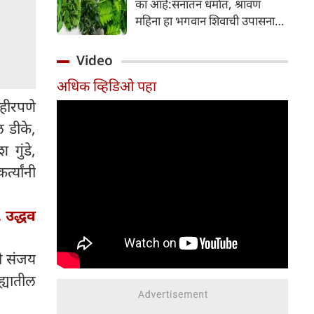
का आहे:सनातन धर्मात, श्रावण
निर्माण होतात.
महिना हा भगवान शिवाची उपासना
करण्यासाठी सर्वात पवित्र काळ
मानला जातो. या संपूर्ण महिन्यात,
Video
भक्त उपवास, पूजा, नामजप,
अधिक व्हिडिओ पहा
दानधर्म आणि सात्विक जीवनशैलीचे
हीरपणे
पालन करतात.
ल डीके,
गुंडे,
त्यांनी
. उद्धव
री संजय
्यातील