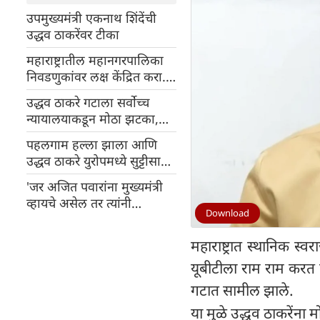
उपमुख्यमंत्री एकनाथ शिंदेंची
उद्धव ठाकरेंवर टीका
महाराष्ट्रातील महानगरपालिका
निवडणुकांवर लक्ष केंद्रित करा...
उद्धव ठाकरेंना सर्वोच्च
उद्धव ठाकरे गटाला सर्वोच्च
न्यायालयाचे निर्देश
न्यायालयाकडून मोठा झटका,
'धनुष्य-बाण ' या निवडणूक
पहलगाम हल्ला झाला आणि
चिन्हावर लवकर सुनावणी
उद्धव ठाकरे युरोपमध्ये सुट्टीसाठी
करण्यास नकार दिला
गेले, शिवसेना खासदार मिलिंद
'जर अजित पवारांना मुख्यमंत्री
देवरा यांचा हल्लाबोल
व्हायचे असेल तर त्यांनी
Download
महाविकास आघाडीत परत यावे',
उद्धव गटाच्या नेत्याने दिली
महाराष्ट्रात स्थानिक स्व
ऑफर
यूबीटीला राम राम करत पक
गटात सामील झाले.
या मुळे उद्धव ठाकरेंना