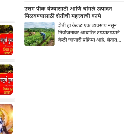
न्यायालयाने म्हटले आहे, "जर
उत्तम पीक येण्यासाठी आणि चांगले उत्पादन
तुम्हाला काम करायचे नसेल, तर
मिळवण्यासाठी शेतीची महत्त्वाची कामे
पगारही घेऊ नका."
शेती हा केवळ एक व्यवसाय नसून
नियोजनावर आधारित टप्प्याटप्प्याने
केली जाणारी प्रक्रिया आहे. शेतात
उत्तम पीक येण्यासाठी आणि चांगले
उत्पादन मिळवण्यासाठी वर्षभरात
अनेक महत्त्वाची कामे करावी
लागतात. शेतीतील या महत्त्वाच्या
कामांचे वर्गीकरण मुख्यत्वे ४ मुख्य
टप्प्यांमध्ये केले जाते: