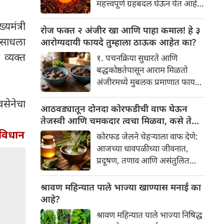
महत्त्वपूर्ण ग्रहबदल घेऊन येत आहे.
यामागे खोलवर रुजलेल्या पौराणिक
ग्रह आणि नक्षत्रांची ही विशेष
श्रद्धा, आध्यात्मिक अर्थ आणि काही
यमंत्री
हालचाल अनेक राशींच्या जीवनात
रोज फक्त २ अंजीर खा आणि पाहा कमाल! हे ३
वैज्ञानिक तर्कदेखील आहेत. चला, या
सकारात्मक बदल घडवून आणणार
 साधला
आरोग्यदायी फायदे तुम्हाला ठाऊक आहेत का?
अनोख्या परंपरेमागील अर्थ
आहे. विशेषतः ३ ऑगस्ट रोजी एक
व्यक्त
सविस्तरपणे समजून घेऊया.
१. पचनक्रिया सुधारते आणि
अत्यंत दुर्मिळ आणि फलदायी
बद्धकोष्ठतेपासून आराम मिळतो
ग्रहस्थिती (संयोग) तयार होत आहे.
अंजीरमध्ये मुबलक प्रमाणात फायबर
या दिवशी तयार होणारे शुभ योग,
असते. जर तुम्हाला वारंवार
ग्रहांची स्थिती आणि या गोचरमुळे
सेनेचा
बद्धकोष्ठता, गॅस किंवा अपचनाचा
आठवड्यातून दोनदा कोरफडीची वाफ घेऊन
ज्यांचे नशीब उजळणार आहे अशा
त्रास होत असेल, तर अंजीर
तेजस्वी आणि चमकदार त्वचा मिळवा, कसे ते
भाग्यवान राशींबद्दल आपण जाणून
तुमच्यासाठी वरदान ठरू शकते. हे
जाणून घ्या
 विधान
घेऊया!
कोरफड जेलने चेहऱ्याला वाफ देणे:
आतड्यांची स्वच्छता ठेवण्यास मदत
आजच्या धावपळीच्या जीवनात,
करते. पचनसंस्था मजबूत करून पोट
प्रदूषण, तणाव आणि असंतुलित
साफ होण्यास मदत करते.
आहार यांचा आपल्या त्वचेवर
नकारात्मक परिणाम होऊ शकतो.
श्रावण महिन्यात पाले भाज्या खाण्यास मनाई का
आपल्या त्वचेची चमक हळूहळू कमी
आहे?
होते, ज्यामुळे निस्तेजपणा, मुरुमे
श्रावण महिन्यात पाले भाज्या निषिद्ध
आणि ब्लॅकहेड्स यांसारख्या समस्या