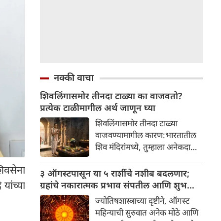
नक्की वाचा
शिवलिंगासमोर तीनदा टाळ्या का वाजवतो?
प्रत्येक टाळीमागील अर्थ जाणून घ्या
शिवलिंगासमोर तीनदा टाळ्या
वाजवण्यामागील कारण:भारतातील
शिव मंदिरांमध्ये, तुम्हाला अनेकदा
भक्त शिवलिंगासमोर तीनदा टाळ्या
शिवसेना
वाजवताना दिसतील. ही एक सामान्य
३ ऑगस्टपासून या ५ राशींचे नशीब बदलणार;
प्रथा आहे, पण तुम्ही कधी विचार
यांच्या
ग्रहांचे नकारात्मक प्रभाव संपतील आणि शुभ
केला आहे का की यामागे काय रहस्य
दिवसांची सुरुवात होईल
ज्योतिषशास्त्राच्या दृष्टीने, ऑगस्ट
आहे आणि प्रत्येक टाळीचा अर्थ काय
महिन्याची सुरुवात अनेक मोठे आणि
आहे? हा केवळ एक विधी नाही, तर