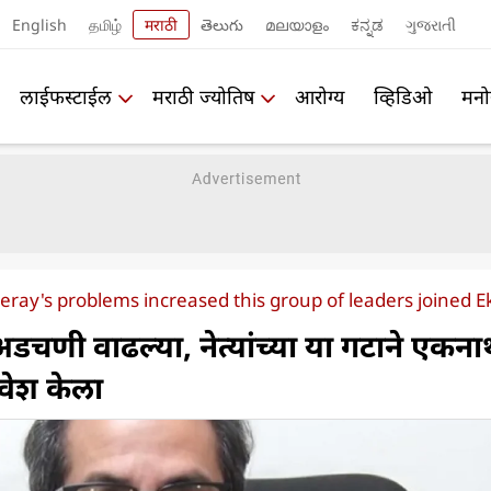
English
தமிழ்
मराठी
తెలుగు
മലയാളം
ಕನ್ನಡ
ગુજરાતી
लाईफस्टाईल
मराठी ज्योतिष
आरोग्य
व्हिडिओ
मनो
ray's problems increased this group of leaders joined E
 अडचणी वाढल्या, नेत्यांच्या या गटाने एकन
्रवेश केला