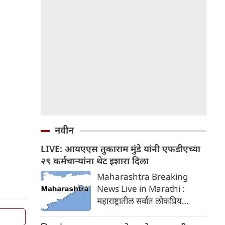
नवीन
LIVE: आयएएस तुकाराम मुंडे यांनी एफडीएच्या
२९ कर्मचाऱ्यांना थेट इशारा दिला
Maharashtra Breaking
News Live in Marathi :
महाराष्ट्रातील सर्वात लोकप्रिय
आयएएस अधिकारी आणि आपल्या
कडक कार्यशैलीसाठी ओळखले