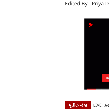
Edited By - Priya D
R
पुढील लेख
LIVE: उद्धव