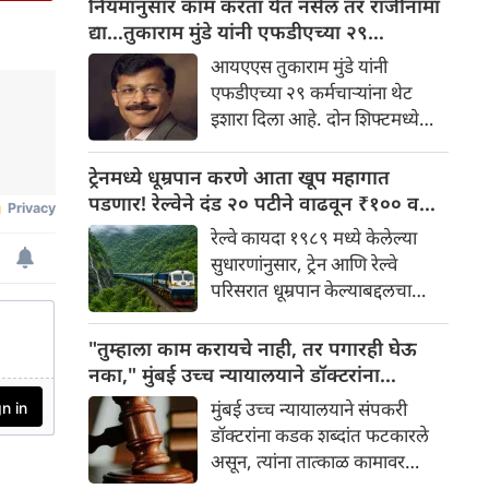
नियमांनुसार काम करता येत नसेल तर राजीनामा
जाणारे तुकाराम मुंडे पुन्हा एकदा
द्या…तुकाराम मुंडे यांनी एफडीएच्या २९
चर्चेत आले आहे. अन्न व औषध
कर्मचाऱ्यांना थेट इशारा
आयएएस तुकाराम मुंडे यांनी
प्रशासन आयुक्त म्हणून पदभार
एफडीएच्या २९ कर्मचाऱ्यांना थेट
स्वीकारल्यानंतर मुंडे यांनी विभागात
इशारा दिला आहे. दोन शिफ्टमध्ये
शिस्त लागू करण्यास सुरुवात केली
आणि सुट्ट्यांमध्ये काम करण्याच्या
आहे.
विरोधात आंदोलन करणाऱ्या
ट्रेनमध्ये धूम्रपान करणे आता खूप महागात
कर्मचाऱ्यांविरुद्ध मुंडे यांनी कठोर
पडणार! रेल्वेने दंड २० पटीने वाढवून ₹१०० वरून
भूमिका घेतली आहे.
₹२,००० केला
रेल्वे कायदा १९८९ मध्ये केलेल्या
सुधारणांनुसार, ट्रेन आणि रेल्वे
परिसरात धूम्रपान केल्याबद्दलचा
कमाल दंड ₹१०० वरून ₹२,०००
पर्यंत वाढवण्यात आला आहे. तिकीट
"तुम्हाला काम करायचे नाही, तर पगारही घेऊ
जप्त करण्याची तरतूदही करण्यात
नका," मुंबई उच्च न्यायालयाने डॉक्टरांना
आली आहे.
फटकारले; संप तात्काळ मागे घेण्याचे आदेश
मुंबई उच्च न्यायालयाने संपकरी
डॉक्टरांना कडक शब्दांत फटकारले
असून, त्यांना तात्काळ कामावर
परतण्याचे आदेश दिले आहे.