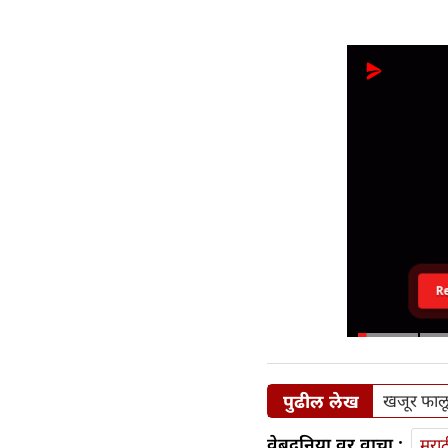
R
पुढील लेख
खजूर फालू
वेबदुनिया वर वाचा :
मराठ