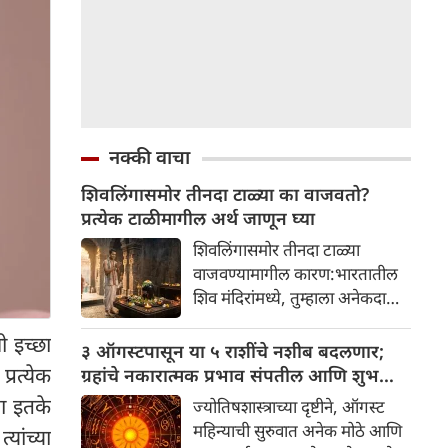
नक्की वाचा
शिवलिंगासमोर तीनदा टाळ्या का वाजवतो?
प्रत्येक टाळीमागील अर्थ जाणून घ्या
शिवलिंगासमोर तीनदा टाळ्या
वाजवण्यामागील कारण:भारतातील
शिव मंदिरांमध्ये, तुम्हाला अनेकदा
भक्त शिवलिंगासमोर तीनदा टाळ्या
ी इच्छा
वाजवताना दिसतील. ही एक सामान्य
३ ऑगस्टपासून या ५ राशींचे नशीब बदलणार;
प्रथा आहे, पण तुम्ही कधी विचार
रत्येक
ग्रहांचे नकारात्मक प्रभाव संपतील आणि शुभ
केला आहे का की यामागे काय रहस्य
दिवसांची सुरुवात होईल
ना इतके
ज्योतिषशास्त्राच्या दृष्टीने, ऑगस्ट
आहे आणि प्रत्येक टाळीचा अर्थ काय
महिन्याची सुरुवात अनेक मोठे आणि
ांच्या
आहे? हा केवळ एक विधी नाही, तर