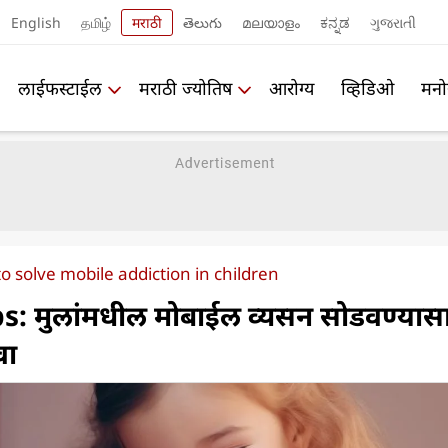
English
தமிழ்
मराठी
తెలుగు
മലയാളം
ಕನ್ನಡ
ગુજરાતી
लाईफस्टाईल
मराठी ज्योतिष
आरोग्य
व्हिडिओ
मनो
to solve mobile addiction in children
: मुलांमधील मोबाईल व्यसन सोडवण्यास
वा