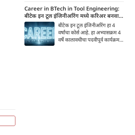
भारतीय पदार्थांमध्ये सोड्याची
Career in BTech in Tool Engineering:
आवश्यकता असते, त्यामुळे तो
बीटेक इन टूल इंजिनीअरिंग मध्ये करिअर बनवा
प्रत्येक घरात आढळतो. बेकिंग सोडा
पात्रता, व्याप्ती ,पगार जाणून घ्या
बीटेक इन टूल इंजिनीअरिंग हा 4
म्हणजे सोडियम बायकार्बोनेट. तो
वर्षांचा कोर्स आहे. हा अभ्यासक्रम 4
नैसर्गिकरित्या आढळतो आणि
वर्षे कालावधीचा पदवीपूर्व कार्यक्रम
पांढऱ्या पावडरच्या स्वरूपात येतो.
आहे. जे विज्ञान शाखेच्या विद्यार्थ्यांना
चला, बेकिंग सोड्याच्या १०
करता येईल. विद्यार्थ्यांना मदत
फायद्यांबद्दल जाणून घेऊया.
करण्यासाठी अभ्यासक्रमाचा 4 वर्षांचा
कालावधी सेमिस्टर पद्धतीने विभागला
गेला आहे. प्रत्येक सेमिस्टर हा ६
महिन्यांचा असतो, ज्याच्या शेवटी
परीक्षा घेतल्या जातात.टूल
अभियांत्रिकीमध्ये नवीन साधनांची
रचना, निर्मिती आणि नियोजन यांचा
समावेश होतो.