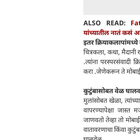
ALSO READ:
Fa
यांच्यातील नातं कसं 
इतर क्रियाकलापांमध्ये 
चित्रकला, कथा, मैदानी ख
.त्यांना परस्परसंवादी 
करा .जेणेकरून ते मोब
कुटुंबासोबत वेळ घालव
मुलांसोबत खेळा, त्यांच्
वापरण्यापेक्षा जास्त 
जाणवतो तेव्हा तो मोबा
वातावरणाचा किंवा कुटुं
घालवेल.