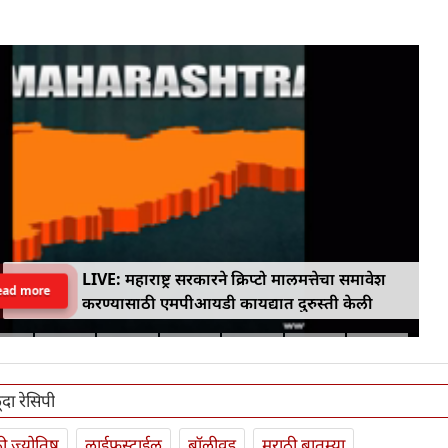
LIVE: महाराष्ट्र सरकारने क्रिप्टो मालमत्तेचा समावेश
ead more
करण्यासाठी एमपीआयडी कायद्यात दुरुस्ती केली
दा रेसिपी
ी ज्योतिष
लाईफस्टाईल
बॉलीवूड
मराठी बातम्या