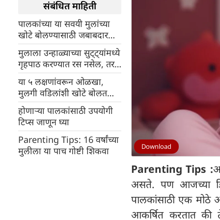
संबंधित माहिती
पालकांच्या या सवयी मुलांच्या
खोटे बोलण्यासाठी जबाबदार
असू शकतात
मुलाला उन्हाळ्याच्या सुट्ट्यांमध्ये
गृहपाठ करण्यात रस नसेल, तर
या टिप्स अवलंबवा
या ५ लक्षणांवरून ओळखा,
मुलगी वडिलांशी खोटे बोलत
आहे हे, पालकांनी काय करावे?
होणाऱ्या पालकांसाठी उपयोगी
टिप्स जाणून घ्या
Parenting Tips: 16 वर्षांच्या
Download
मुलीला या पाच गोष्टी शिकवा
Parenting Tips :
आ
असते. पण आजच्या डिज
पालकांसाठी एक मोठे आव
आकर्षित करतात की ते