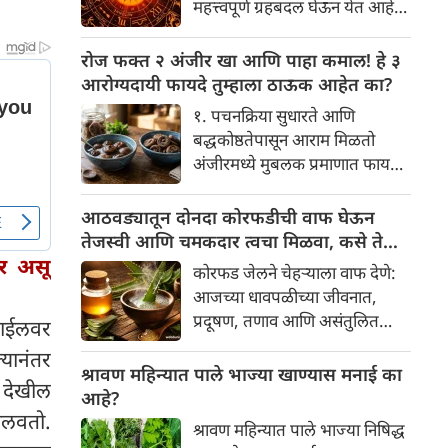
महत्त्वपूर्ण ग्रहबदल घेऊन येत आहे.
यामागे खोलवर रुजलेल्या पौराणिक
ग्रह आणि नक्षत्रांची ही विशेष
श्रद्धा, आध्यात्मिक अर्थ आणि काही
हालचाल अनेक राशींच्या जीवनात
रोज फक्त २ अंजीर खा आणि पाहा कमाल! हे ३
वैज्ञानिक तर्कदेखील आहेत. चला, या
सकारात्मक बदल घडवून आणणार
आरोग्यदायी फायदे तुम्हाला ठाऊक आहेत का?
अनोख्या परंपरेमागील अर्थ
आहे. विशेषतः ३ ऑगस्ट रोजी एक
सविस्तरपणे समजून घेऊया.
१. पचनक्रिया सुधारते आणि
अत्यंत दुर्मिळ आणि फलदायी
बद्धकोष्ठतेपासून आराम मिळतो
ग्रहस्थिती (संयोग) तयार होत आहे.
अंजीरमध्ये मुबलक प्रमाणात फायबर
या दिवशी तयार होणारे शुभ योग,
असते. जर तुम्हाला वारंवार
ग्रहांची स्थिती आणि या गोचरमुळे
बद्धकोष्ठता, गॅस किंवा अपचनाचा
आठवड्यातून दोनदा कोरफडीची वाफ घेऊन
ज्यांचे नशीब उजळणार आहे अशा
त्रास होत असेल, तर अंजीर
तेजस्वी आणि चमकदार त्वचा मिळवा, कसे ते
भाग्यवान राशींबद्दल आपण जाणून
तुमच्यासाठी वरदान ठरू शकते. हे
ार असू
जाणून घ्या
घेऊया!
कोरफड जेलने चेहऱ्याला वाफ देणे:
आतड्यांची स्वच्छता ठेवण्यास मदत
आजच्या धावपळीच्या जीवनात,
करते. पचनसंस्था मजबूत करून पोट
प्रदूषण, तणाव आणि असंतुलित
बाईलवर
साफ होण्यास मदत करते.
आहार यांचा आपल्या त्वचेवर
यानंतर
नकारात्मक परिणाम होऊ शकतो.
श्रावण महिन्यात पाले भाज्या खाण्यास मनाई का
 देखील
आपल्या त्वचेची चमक हळूहळू कमी
आहे?
होते, ज्यामुळे निस्तेजपणा, मुरुमे
ालवतो.
श्रावण महिन्यात पाले भाज्या निषिद्ध
आणि ब्लॅकहेड्स यांसारख्या समस्या