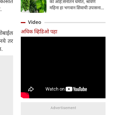
िकासात
का आहे:सनातन धर्मात, श्रावण
निर्माण होतात.
महिना हा भगवान शिवाची उपासना
.
करण्यासाठी सर्वात पवित्र काळ
मानला जातो. या संपूर्ण महिन्यात,
Video
भक्त उपवास, पूजा, नामजप,
अधिक व्हिडिओ पहा
दानधर्म आणि सात्विक जीवनशैलीचे
मोबाईल
पालन करतात.
नये तर
ील.