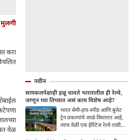
मुलगी
स्त करा
 विचलित
नवीन
सायकलपेक्षाही हळू धावते भारतातील ही रेल्वे,
 मोबाईल
जाणून घ्या तिच्यात असं काय विशेष आहे?
कटेपणा
भारत सेमी-हाय-स्पीड आणि बुलेट
ट्रेन प्रकल्पांचे जाळे विस्तारत आहे,
तालच्या
त्याच वेळी एक हेरिटेज रेल्वे ताशी
ोबत वेळ
केवळ ९ किलोमीटरच्या सरासरी
वेगाने धावून प्रवाशांची मने जिंकत