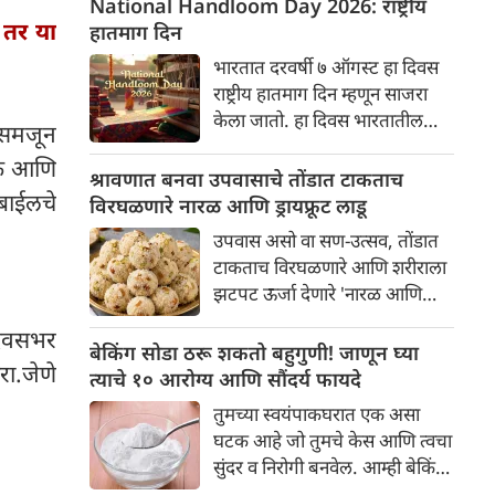
National Handloom Day 2026: राष्ट्रीय
आहे.
, तर या
हातमाग दिन
भारतात दरवर्षी ७ ऑगस्ट हा दिवस
राष्ट्रीय हातमाग दिन म्हणून साजरा
केला जातो. हा दिवस भारतातील
 समजून
समृद्ध हातमाग परंपरा, सांस्कृतिक
तके आणि
वारसा आणि देशातील विणकर
श्रावणात बनवा उपवासाचे तोंडात टाकताच
समुदायाच्या योगदानाचा गौरव
ोबाईलचे
विरघळणारे नारळ आणि ड्रायफ्रूट लाडू
करण्यासाठी समर्पित आहे.
उपवास असो वा सण-उत्सव, तोंडात
टाकताच विरघळणारे आणि शरीराला
झटपट ऊर्जा देणारे 'नारळ आणि
ड्रायफ्रूट लाडू' हा एक अतिशय उत्तम,
 दिवसभर
टेस्टी आणि पौष्टिक पर्याय आहे.हे
बेकिंग सोडा ठरू शकतो बहुगुणी! जाणून घ्या
रा.जेणे
लाडू बनवायला अगदी सोपे आहेत
त्याचे १० आरोग्य आणि सौंदर्य फायदे
आणि यामध्ये साखरेऐवजी गूळ किंवा
तुमच्या स्वयंपाकघरात एक असा
खजूर वापरल्यास हे आरोग्यदायी
घटक आहे जो तुमचे केस आणि त्वचा
बनतात.
सुंदर व निरोगी बनवेल. आम्ही बेकिंग
सोड्याबद्दल बोलत आहोत. अनेक