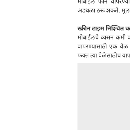
मोबाईल फोन वापरण्या
अडथळा ठरू शकते. मुलां
स्क्रीन टाइम निश्चित क
मोबाईलचे व्यसन कमी कर
वापरण्यासाठी एक वेळ 
फक्त त्या वेळेसाठीच वाप