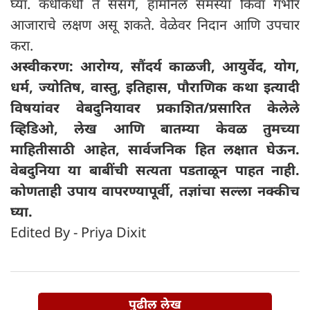
घ्या. कधीकधी ते संसर्ग, हार्मोनल समस्या किंवा गंभीर
आजाराचे लक्षण असू शकते. वेळेवर निदान आणि उपचार
करा.
अस्वीकरण: आरोग्य, सौंदर्य काळजी, आयुर्वेद, योग,
धर्म, ज्योतिष, वास्तु, इतिहास, पौराणिक कथा इत्यादी
विषयांवर वेबदुनियावर प्रकाशित/प्रसारित केलेले
व्हिडिओ, लेख आणि बातम्या केवळ तुमच्या
माहितीसाठी आहेत, सार्वजनिक हित लक्षात घेऊन.
वेबदुनिया या बाबींची सत्यता पडताळून पाहत नाही.
कोणताही उपाय वापरण्यापूर्वी, तज्ञांचा सल्ला नक्कीच
घ्या.
Edited By - Priya Dixit
पुढील लेख