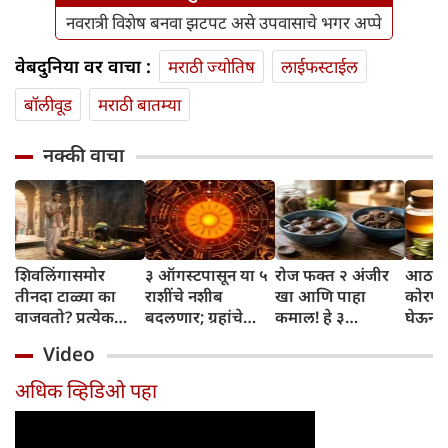
नवरात्री विशेष बनवा झटपट असे उपवासाचे भगर अप्पे
वेबदुनिया वर वाचा :
मराठी ज्योतिष
लाईफस्टाईल
बॉलीवूड
मराठी बातम्या
नक्की वाचा
शिवलिंगासमोर
३ ऑगस्टपासून या ५
रोज फक्त २ अंजीर
आठवड्
तीनदा टाळ्या का
राशींचे नशीब
खा आणि पाहा
कोरफड
वाजवतो? प्रत्येक
बदलणार; ग्रहांचे
कमाल! हे ३
घेऊन 
टाळीमागील अर्थ
नकारात्मक प्रभाव
आरोग्यदायी फायदे
चमकदा
Video
जाणून घ्या
संपतील आणि शुभ
तुम्हाला ठाऊक
मिळवा,
दिवसांची सुरुवात
आहेत का?
घ्या
अधिक व्हिडिओ पहा
होईल