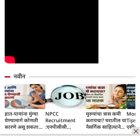
नवीन
हात-पायांना मुंग्या
NPCC
मुरुमांचा त्रास कमी
Mons
येण्यामागे कोणती
Recruitment
करायचा? घरातील या
Tips: म
कारणे असू शकतात?
:एनपीसीसी
नैसर्गिक साहित्याने
एसीचा
जाणून घ्या
लिमिटेडमध्ये
तयार करा फेस मास्क
पडू श
व्यवस्थापक पदासह
योग्य 