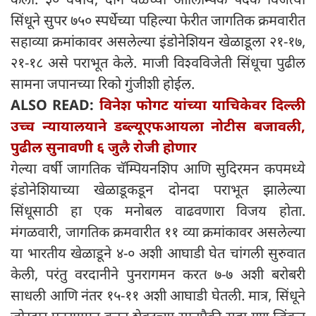
सिंधूने सुपर ७५० स्पर्धेच्या पहिल्या फेरीत जागतिक क्रमवारीत
सहाव्या क्रमांकावर असलेल्या इंडोनेशियन खेळाडूला २१-१७,
२१-१८ असे पराभूत केले. माजी विश्वविजेती सिंधूचा पुढील
सामना जपानच्या रिको गुंजीशी होईल.
ALSO READ:
विनेश फोगट यांच्या याचिकेवर दिल्ली
उच्च न्यायालयाने डब्ल्यूएफआयला नोटीस बजावली,
पुढील सुनावणी ६ जुलै रोजी होणार
गेल्या वर्षी जागतिक चॅम्पियनशिप आणि सुदिरमन कपमध्ये
इंडोनेशियाच्या खेळाडूकडून दोनदा पराभूत झालेल्या
सिंधूसाठी हा एक मनोबल वाढवणारा विजय होता.
मंगळवारी, जागतिक क्रमवारीत ११ व्या क्रमांकावर असलेल्या
या भारतीय खेळाडूने ४-० अशी आघाडी घेत चांगली सुरुवात
केली, परंतु वरदानीने पुनरागमन करत ७-७ अशी बरोबरी
साधली आणि नंतर १५-११ अशी आघाडी घेतली. मात्र, सिंधूने