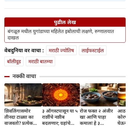
पुढील लेख
बंगळूरु मधील युगांडाच्या महिलेत इबोलाची लक्षणे, रुग्णालयात
दाखल
वेबदुनिया वर वाचा :
मराठी ज्योतिष
लाईफस्टाईल
बॉलीवूड
मराठी बातम्या
नक्की वाचा
शिवलिंगासमोर
३ ऑगस्टपासून या ५
रोज फक्त २ अंजीर
आठवड्
तीनदा टाळ्या का
राशींचे नशीब
खा आणि पाहा
कोरफड
वाजवतो? प्रत्येक
बदलणार; ग्रहांचे
कमाल! हे ३
घेऊन 
टाळीमागील अर्थ
नकारात्मक प्रभाव
आरोग्यदायी फायदे
चमकदा