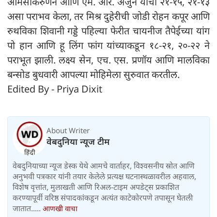
आमसाकरुणन आणि एम. आर. अर्जुन यांचा २१-१५, २१-१३
असा पराभव केला, तर मिश्र दुहेरीची जोडी रोहन कपूर आणि
रुथविका शिवानी गड्डे पहिल्या फेरीत चायनीज तैपेईच्या यांग
पो हान आणि हू लिंग फांग यांच्याकडून १८-२१, २०-२२ ने
पराभूत झाली. लक्ष्य सेन, एच. एस. प्रणॉय आणि मालविका
बन्सोड बुधवारी आपल्या मोहिमेला सुरुवात करतील.
Edited By - Priya Dixit
About Writer
वेबदुनिया न्यूज टीम
वेबदुनियाच्या न्यूज डेस्क येथे आमचे वार्ताहर, विश्वसनीय स्रोत आणि
अनुभवी पत्रकार यांनी तयार केलेले प्रत्यक्ष घटनास्थळावरील अहवाल,
विशेष वृत्तांत, मुलाखती आणि रिअल-टाइम अपडेट्स प्रकाशित
करण्यापूर्वी वरिष्ठ संपादकांकडून अत्यंत काटेकोरपणे तपासून घेतली
जातात.....
आणखी वाचा