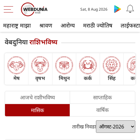
Sat, 8 Aug 2026
महाराष्ट्र माझा
श्रावण
आरोग्य
मराठी ज्योतिष
लाईफस्ट
वेबदुनिया
राशिभविष्य
मेष
वृषभ
मिथुन
कर्क
सिंह
कन्य
आजचे राशीभविष्य
साप्ताहिक
वार्षिक
मासिक
तारीख निवडा