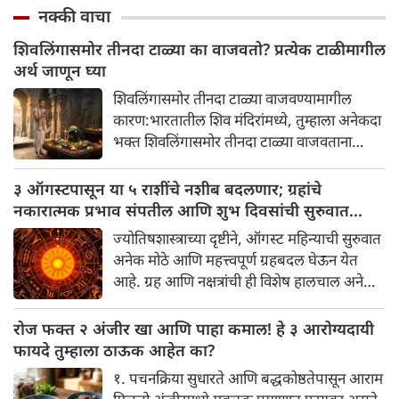
नक्की वाचा
शिवलिंगासमोर तीनदा टाळ्या का वाजवतो? प्रत्येक टाळीमागील
अर्थ जाणून घ्या
शिवलिंगासमोर तीनदा टाळ्या वाजवण्यामागील
कारण:भारतातील शिव मंदिरांमध्ये, तुम्हाला अनेकदा
भक्त शिवलिंगासमोर तीनदा टाळ्या वाजवताना
दिसतील. ही एक सामान्य प्रथा आहे, पण तुम्ही कधी
विचार केला आहे का की यामागे काय रहस्य आहे
३ ऑगस्टपासून या ५ राशींचे नशीब बदलणार; ग्रहांचे
आणि प्रत्येक टाळीचा अर्थ काय आहे? हा केवळ एक
नकारात्मक प्रभाव संपतील आणि शुभ दिवसांची सुरुवात
विधी नाही, तर यामागे खोलवर रुजलेल्या पौराणिक
होईल
ज्योतिषशास्त्राच्या दृष्टीने, ऑगस्ट महिन्याची सुरुवात
श्रद्धा, आध्यात्मिक अर्थ आणि काही वैज्ञानिक
अनेक मोठे आणि महत्त्वपूर्ण ग्रहबदल घेऊन येत
तर्कदेखील आहेत. चला, या अनोख्या परंपरेमागील
आहे. ग्रह आणि नक्षत्रांची ही विशेष हालचाल अनेक
अर्थ सविस्तरपणे समजून घेऊया.
राशींच्या जीवनात सकारात्मक बदल घडवून आणणार
आहे. विशेषतः ३ ऑगस्ट रोजी एक अत्यंत दुर्मिळ
रोज फक्त २ अंजीर खा आणि पाहा कमाल! हे ३ आरोग्यदायी
आणि फलदायी ग्रहस्थिती (संयोग) तयार होत आहे.
फायदे तुम्हाला ठाऊक आहेत का?
या दिवशी तयार होणारे शुभ योग, ग्रहांची स्थिती
१. पचनक्रिया सुधारते आणि बद्धकोष्ठतेपासून आराम
आणि या गोचरमुळे ज्यांचे नशीब उजळणार आहे