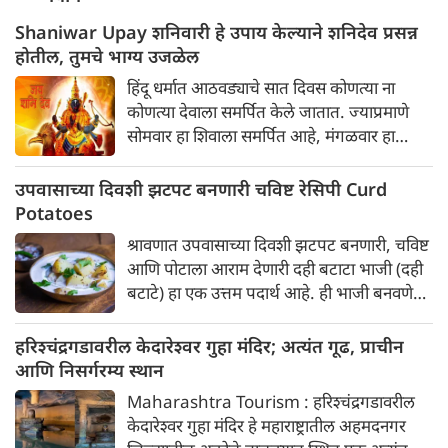
Shaniwar Upay शनिवारी हे उपाय केल्याने शनिदेव प्रसन्न
होतील, तुमचे भाग्य उजळेल
हिंदू धर्मात आठवड्याचे सात दिवस कोणत्या ना
कोणत्या देवाला समर्पित केले जातात. ज्याप्रमाणे
सोमवार हा शिवाला समर्पित आहे, मंगळवार हा
हनुमानाला समर्पित आहे, बुधवारी गणेशाला समर्पित
आहे, त्याचप्रमाणे शनिवार हा शनिदेवाला समर्पित
उपवासाच्या दिवशी झटपट बनणारी चविष्ट रेसिपी Curd
आहे. शनिदेवाला न्यायाचा देवता म्हणतात. असे
Potatoes
म्हटले जाते की आपल्या कर्मानुसार केवळ शनिदेवच
श्रावणात उपवासाच्या दिवशी झटपट बनणारी, चविष्ट
चांगले आणि वाईट फळ देतात. शनिदेवाचे नाव
आणि पोटाला आराम देणारी दही बटाटा भाजी (दही
ऐकताच लोकांच्या मनात भीती निर्माण होते. धार्मिक
बटाटे) हा एक उत्तम पदार्थ आहे. ही भाजी बनवणे
मान्यतेनुसार शनिदेव आपल्या चांगल्या-वाईट कर्मांचे
अत्यंत सोपे आहे.
फळ देतात. जीवनात वाईट कर्म करणाऱ्या व्यक्तीला
हरिश्चंद्रगडावरील केदारेश्वर गुहा मंदिर; अत्यंत गूढ, प्राचीन
शनिदेवाच्या प्रकोपाचा सामना करावा लागतो. त्यामुळे
आणि निसर्गरम्य स्थान
त्यांना प्रसन्न करण्यासाठी शनिवार हा सर्वोत्तम दिवस
मानला जातो. असे म्हटले जाते की शनिवारी हा उपाय
Maharashtra Tourism : हरिश्चंद्रगडावरील
केल्यास केवळ शनिदेवाची कृपाच होत नाही तर सर्व
केदारेश्वर गुहा मंदिर हे महाराष्ट्रातील अहमदनगर
प्रकारच्या संकटांचा नाश होतो. चला तर मग जाणून