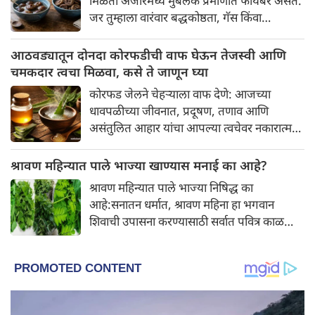
मिळतो अंजीरमध्ये मुबलक प्रमाणात फायबर असते.
अशा भाग्यवान राशींबद्दल आपण जाणून घेऊया!
जर तुम्हाला वारंवार बद्धकोष्ठता, गॅस किंवा
अपचनाचा त्रास होत असेल, तर अंजीर तुमच्यासाठी
वरदान ठरू शकते. हे आतड्यांची स्वच्छता ठेवण्यास
आठवड्यातून दोनदा कोरफडीची वाफ घेऊन तेजस्वी आणि
मदत करते. पचनसंस्था मजबूत करून पोट साफ
चमकदार त्वचा मिळवा, कसे ते जाणून घ्या
होण्यास मदत करते.
कोरफड जेलने चेहऱ्याला वाफ देणे: आजच्या
धावपळीच्या जीवनात, प्रदूषण, तणाव आणि
असंतुलित आहार यांचा आपल्या त्वचेवर नकारात्मक
परिणाम होऊ शकतो. आपल्या त्वचेची चमक
हळूहळू कमी होते, ज्यामुळे निस्तेजपणा, मुरुमे
श्रावण महिन्यात पाले भाज्या खाण्यास मनाई का आहे?
आणि ब्लॅकहेड्स यांसारख्या समस्या निर्माण होतात.
श्रावण महिन्यात पाले भाज्या निषिद्ध का
आहे:सनातन धर्मात, श्रावण महिना हा भगवान
शिवाची उपासना करण्यासाठी सर्वात पवित्र काळ
मानला जातो. या संपूर्ण महिन्यात, भक्त उपवास,
पूजा, नामजप, दानधर्म आणि सात्विक जीवनशैलीचे
पालन करतात.