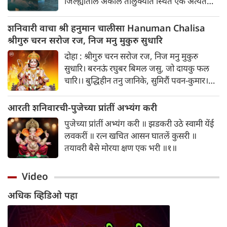
जिल्ह्यातील अकोले तालुक्यात स्थित एक अत्यंत
घेऊया शनिवारी कोणते उपाय केले जाऊ शकतात.
गूढ, प्राचीन आणि निसर्गरम्य स्थान आहे. हे मंदिर
भगवान शिवाला समर्पित असून तेथील पिंडी आणि
शनिवारी वाचा श्री हनुमान चालीसा Hanuman Chalisa
नैसर्गिक रचना पर्यटकांचे मोठे आकर्षण आहे.
श्रीगुरु चरन सरोज रज, निज मनु मुकुरु सुधारि
दोहा : श्रीगुरु चरन सरोज रज, निज मनु मुकुरु
सुधारि। बरनऊं रघुबर बिमल जसु, जो दायकु फल
चारि।। बुद्धिहीन तनु जानिके, सुमिरौं पवन-कुमार।
बल बुद्धि बिद्या देहु मोहिं, हरहु कलेस बिकार।।
आरती शनिवारची-पुजेच्या प्रांतीं अभ्यंग करी
पुजेच्या प्रांतीं अभ्यंग करी ॥ झडकरी उठे स्वामी येंई
लवकरीं ॥ रत्‍न खचित आसन घातलें कुसरी ॥
तयावरी बैसे मोरया क्षण एक भरी ॥१॥
Video
अधिक व्हिडिओ पहा