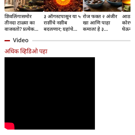
शिवलिंगासमोर
३ ऑगस्टपासून या ५
रोज फक्त २ अंजीर
आठवड्
तीनदा टाळ्या का
राशींचे नशीब
खा आणि पाहा
कोरफड
वाजवतो? प्रत्येक
बदलणार; ग्रहांचे
कमाल! हे ३
घेऊन 
टाळीमागील अर्थ
नकारात्मक प्रभाव
आरोग्यदायी फायदे
चमकदा
Video
जाणून घ्या
संपतील आणि शुभ
तुम्हाला ठाऊक
मिळवा,
दिवसांची सुरुवात
आहेत का?
घ्या
अधिक व्हिडिओ पहा
होईल