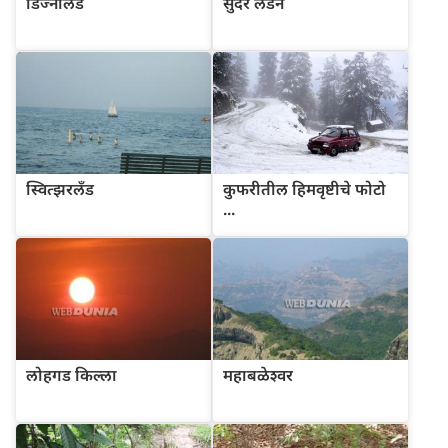
डिज्नीलँड
सुंदर लंडन
स्वित्झरलँड
कुफरीतील हिमवृष्टीचे फोटो
...
लोहगड किल्ला
महाबळेश्वर