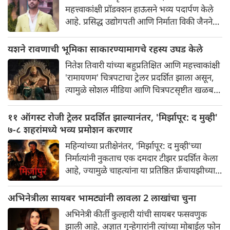
महत्त्वाकांक्षी प्रॉडक्शन हाऊसने भव्य पदार्पण केले
आहे. प्रसिद्ध उद्योगपती आणि निर्माता विकी जैनने
आपल्या वाढदिवसाच्या विशेष प्रसंगी 'व्हीजे फ्रेम्स' या
आपल्या नवीन प्रॉडक्शन बॅनरची अधिकृतपणे घोषणा
यशने रावणाची भूमिका साकारण्यामागचे रहस्य उघड केले
केली. या नवीन बॅनरचा पहिला प्रकल्प इतका भव्य
नितेश तिवारी यांच्या बहुप्रतिक्षित आणि महत्त्वाकांक्षी
आहे की त्याने चाहत्यांमध्ये आधीच खळबळ उडवून
'रामायणम' चित्रपटाचा ट्रेलर प्रदर्शित झाला असून,
दिली आहे.
त्यामुळे सोशल मीडिया आणि चित्रपटसृष्टीत खळबळ
उडाली आहे. चित्रपटातील कलाकार आणि भव्यतेची
मोठ्या प्रमाणावर चर्चा होत असली तरी, ज्या एका
११ ऑगस्ट रोजी ट्रेलर प्रदर्शित झाल्यानंतर, 'मिर्झापूर: द मुव्ही'
गोष्टीने सर्वाधिक लक्ष वेधून घेतले आहे आणि
७-८ शहरांमध्ये भव्य प्रमोशन करणार
प्रेक्षकांना रोमांचित केले आहे, ती म्हणजे 'रॉकिंग
महिन्यांच्या प्रतीक्षेनंतर, 'मिर्झापूर: द मुव्ही'च्या
स्टार' यशने साकारलेली रावणाची भूमिका.
निर्मात्यांनी नुकताच एक दमदार टीझर प्रदर्शित केला
आहे, ज्यामुळे चाहत्यांना या प्रतिष्ठित फ्रँचायझीच्या
मोठ्या पडद्यावरील रूपांतराची पहिली झलक
मिळाली आहे. पंकज त्रिपाठी, अली फजल आणि
अभिनेत्रीला सायबर भामट्यांनी लावला 2 लाखांचा चुना
दिव्येंदू शर्मा पुन्हा एकदा त्यांच्या चाहत्यांच्या
अभिनेत्री कीर्ती कुल्हारी यांची सायबर फसवणुक
आवडत्या भूमिका साकारत आहे.
झाली आहे. अज्ञात गुन्हेगारांनी त्यांच्या मोबाईल फोन