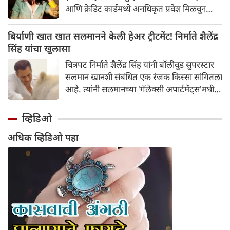
आणि क्रेडिट कार्डमध्ये अनधिकृत प्रवेश मिळवून
अवघ्या काही मिनिटांत त्यांची ₹२४३,८५२ ची
फसवणूक केली. अभिनेत्रीच्या तक्रारीच्या आधारे,
बिर्याणी खात खात सलमानने केली हेअर ट्रीटमेंट! निर्माते शैलेंद्र
आंबोली पोलिसांनी गुन्हा दाखल करून तपास सुरू
सिंह यांचा खुलासा
केला आहे.
चित्रपट निर्माते शैलेंद्र सिंह यांनी बॉलीवूड सुपरस्टार
सलमान खानशी संबंधित एक रंजक किस्सा सांगितला
आहे. त्यांनी सलमानच्या 'गॅलेक्सी अपार्टमेंट्स'मधील
घराला दिलेल्या भेटीचे वर्णन केले, जिथे त्यांनी
पाहिले की अभिनेता एकाच वेळी बिर्याणी खात होता
व्हिडिओ
आणि केसांवर उपचार (हेअर ट्रीटमेंट) करून घेत
अधिक व्हिडिओ पहा
होता. शैलेंद्र सिंह यांनी नमूद केले की ही घटना त्या
काळातील आहे जेव्हा त्यांची आणि सलमानची घट्ट
मैत्री होती; त्यावेळी ते दर सोमवारी रात्री एकत्र पार्टी
करायचे. संभाषणादरम्यान, त्यांनी सांगितले की
सलमानला जेवताना आरशात स्वतःला पाहण्याची
एक वेगळी सवय होती.