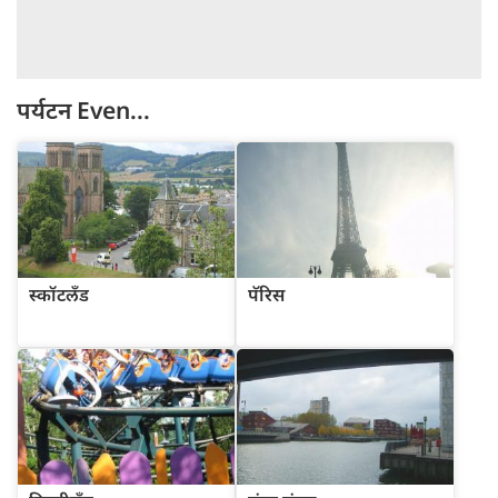
पर्यटन
Even...
स्कॉटलॅंड
पॅरिस