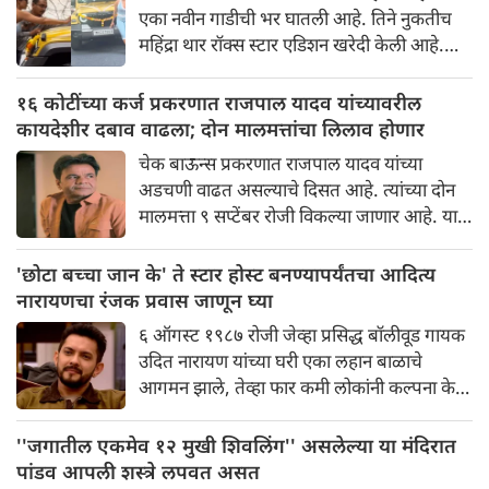
एका नवीन गाडीची भर घातली आहे. तिने नुकतीच
महिंद्रा थार रॉक्स स्टार एडिशन खरेदी केली आहे.
एका खाजगी समारंभात ही एसयूव्ही तिला सुपूर्द
करण्यात आली, ज्याचा व्हिडिओ आता इंस्टाग्रामवर
१६ कोटींच्या कर्ज प्रकरणात राजपाल यादव यांच्यावरील
मोठ्या प्रमाणावर शेअर केला जात आहे. गाडी
कायदेशीर दबाव वाढला; दोन मालमत्तांचा लिलाव होणार
मिळाल्यानंतर, मलायकाने तिच्या घरी पूजा-अर्चा
चेक बाऊन्स प्रकरणात राजपाल यादव यांच्या
देखील केली.
अडचणी वाढत असल्याचे दिसत आहे. त्यांच्या दोन
मालमत्ता ९ सप्टेंबर रोजी विकल्या जाणार आहे. या
दोन मालमत्ता शहाजहानपूर या शहरात आणि एका
गावात आहे.
'छोटा बच्चा जान के' ते स्टार होस्ट बनण्यापर्यंतचा आदित्य
नारायणचा रंजक प्रवास जाणून घ्या
६ ऑगस्ट १९८७ रोजी जेव्हा प्रसिद्ध बॉलीवूड गायक
उदित नारायण यांच्या घरी एका लहान बाळाचे
आगमन झाले, तेव्हा फार कमी लोकांनी कल्पना केली
असेल की हे बाळ पुढे जाऊन आपल्या अष्टपैलू
प्रतिभेने सर्व वयोगटातील प्रेक्षकांची मने जिंकेल.
''जगातील एकमेव १२ मुखी शिवलिंग'' असलेल्या या मंदिरात
आम्ही बोलत आहोत प्रसिद्ध गायक, अभिनेते आणि
पांडव आपली शस्त्रे लपवत असत