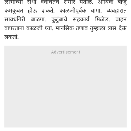
लाभाच्या संधी क्वचितच समोर येतील. आर्थिक बाजू
कमकुवत होऊ शकते. काळजीपूर्वक वागा. व्यवहारात
सावधगिरी बाळगा. कुटुंबाचे सहकार्य मिळेल. वाहन
वापरताना काळजी घ्या. मानसिक तणाव तुम्हाला त्रास देऊ
शकतो.