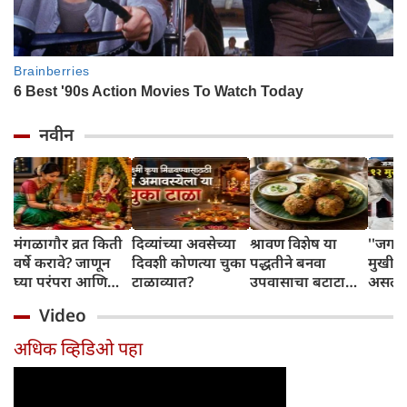
नवीन
मंगळागौर व्रत किती
दिव्यांच्या अवसेच्या
श्रावण विशेष या
''जगा
वर्षे करावे? जाणून
दिवशी कोणत्या चुका
पद्धतीने बनवा
मुखी श
घ्या परंपरा आणि
टाळाव्यात?
उपवासाचा बटाटा
असलेल्
नियम
वडा; सर्वजण कौतुक
पांडव 
Video
करतील
लपवत
अधिक व्हिडिओ पहा