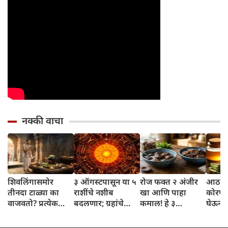
नक्की वाचा
शिवलिंगासमोर
३ ऑगस्टपासून या ५
रोज फक्त २ अंजीर
आठवड्
तीनदा टाळ्या का
राशींचे नशीब
खा आणि पाहा
कोरफड
वाजवतो? प्रत्येक
बदलणार; ग्रहांचे
कमाल! हे ३
घेऊन 
टाळीमागील अर्थ
नकारात्मक प्रभाव
आरोग्यदायी फायदे
चमकदा
जाणून घ्या
संपतील आणि शुभ
तुम्हाला ठाऊक
मिळवा,