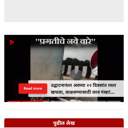
उद्घाटनानंतर अवघ्या २२ दिवसांत रस्ता
Read more
खचला, वाळवण्यासाठी लाव पंखा!
अखिलेश यादवांचा भाजपवर जोरदार
टोला
पुढील लेख