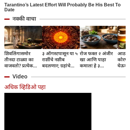
नक्की वाचा
शिवलिंगासमोर
३ ऑगस्टपासून या ५
रोज फक्त २ अंजीर
आठवड्
तीनदा टाळ्या का
राशींचे नशीब
खा आणि पाहा
कोरफड
वाजवतो? प्रत्येक
बदलणार; ग्रहांचे
कमाल! हे ३
घेऊन 
टाळीमागील अर्थ
नकारात्मक प्रभाव
आरोग्यदायी फायदे
चमकदा
Video
जाणून घ्या
संपतील आणि शुभ
तुम्हाला ठाऊक
मिळवा,
दिवसांची सुरुवात
आहेत का?
घ्या
अधिक व्हिडिओ पहा
होईल