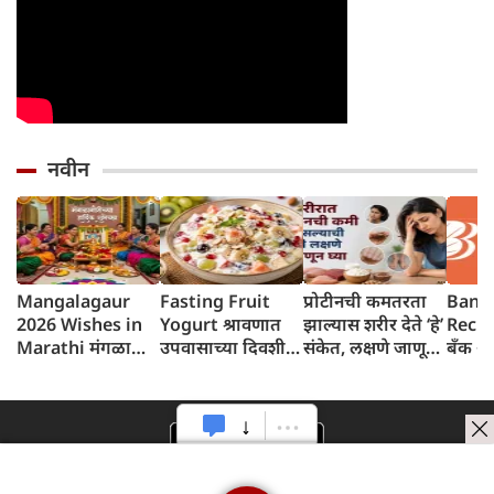
नवीन
Mangalagaur
Fasting Fruit
प्रोटीनची कमतरता
Bank 
2026 Wishes in
Yogurt श्रावणात
झाल्यास शरीर देते ‘हे’
Recru
Marathi मंगळागौर
उपवासाच्या दिवशी
संकेत, लक्षणे जाणून
बँक ऑ
शुभेच्छा संदेश
थंडगार, पौष्टिक फ्रुट
घ्या
२०६ पद
योगर्ट नक्की ट्राय करा
पात्रता