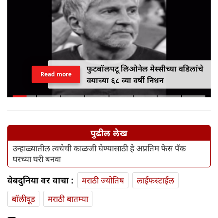
फुटबॉलपटू लिओनेल मेस्सीच्या वडिलांचे
Read more
वयाच्या ६८ व्या वर्षी निधन
पुढील लेख
उन्हाळ्यातील त्वचेची काळजी घेण्यासाठी हे अप्रतिम फेस पॅक
घरच्या घरी बनवा
वेबदुनिया वर वाचा :
मराठी ज्योतिष
लाईफस्टाईल
बॉलीवूड
मराठी बातम्या