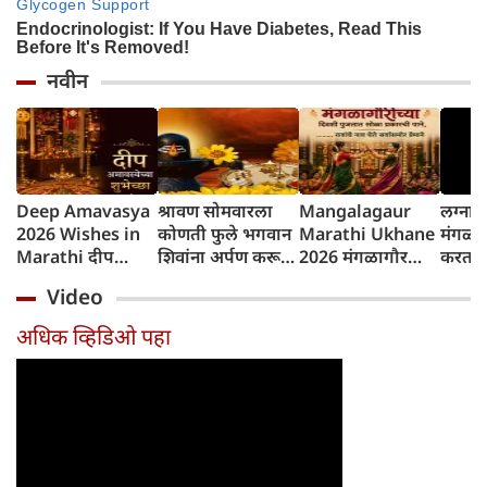
नवीन
Deep Amavasya
श्रावण सोमवारला
Mangalagaur
लग्नान
2026 Wishes in
कोणती फुले भगवान
Marathi Ukhane
मंगळा
Marathi दीप
शिवांना अर्पण करू
2026 मंगळागौर
करतात?
अमावस्येच्या शुभेच्छा
नयेत?
पूजा मराठी उखाणे
परंपरे
Video
कारण
अधिक व्हिडिओ पहा