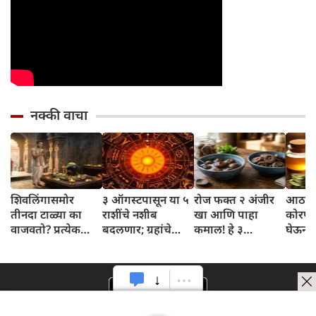
नक्की वाचा
शिवलिंगासमोर
३ ऑगस्टपासून या ५
रोज फक्त २ अंजीर
आठवड्
तीनदा टाळ्या का
राशींचे नशीब
खा आणि पाहा
कोरफड
वाजवतो? प्रत्येक
बदलणार; ग्रहांचे
कमाल! हे ३
घेऊन 
टाळीमागील अर्थ
नकारात्मक प्रभाव
आरोग्यदायी फायदे
चमकदा
जाणून घ्या
संपतील आणि शुभ
तुम्हाला ठाऊक
मिळवा,
दिवसांची सुरुवात
आहेत का?
घ्या
होईल