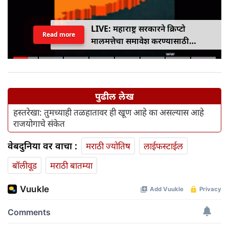
LIVE: महाराष्ट्र सरकारने क्रिप्टो
Read more
मालमत्तेचा समावेश करण्यासाठी
एमपीआयडी कायद्यात दुरुस्ती केली
पुढील लेख
हस्तरेखा: तुमच्याही तळहातावर ही खूण आहे का असल्यास आहे
राजयोगाचे संकेत
वेबदुनिया वर वाचा :
मराठी ज्योतिष
लाईफस्टाईल
बॉलीवूड
मराठी बातम्या