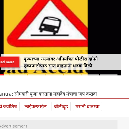
पुण्याच्या रस्त्यांवर अनियंत्रित पोलीस व्हॅनने
ead more
एकापाठोपाठ सात वाहनांना धडक दिली
tra: सोमवारी पूजा करताना महादेव मंत्राचा जप करावा
ी ज्योतिष
लाईफस्टाईल
बॉलीवूड
मराठी बातम्या