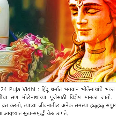
 Puja Vidhi : हिंदू धर्मात भगवान भोलेनाथांचे भक्त 
त्रीचा सण भोलेनाथांच्या पूजेसाठी विशेष मानला जातो. ध
े व्रत करतो, त्याच्या जीवनातील अनेक समस्या हळूहळू संपुष्
या आयुष्यात सुख-समृद्धी येऊ लागते.