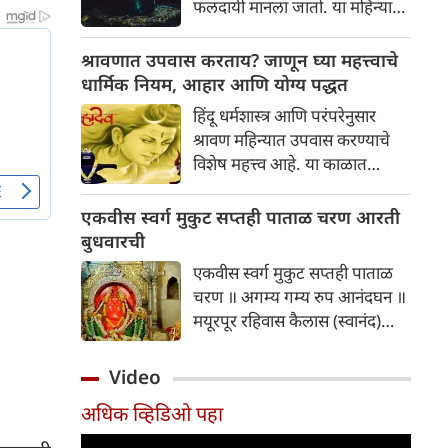
फलदायी मानला जातो. या महिन्यात
आणि सोप्या भाज्यांची यादी आज
दररोज शास्त्रोक्त पद्धतीने शिवाची
आपण पाहणार आहोत.
आराधना केल्यास घरात सुख, शांती
श्रावणात उपवास करताय? जाणून घ्या महत्त्वाचे
आणि समृद्धी येते.तसेच भाग्य देखील
धार्मिक नियम, आहार आणि योग्य पद्धत
उजळते. तर चला जाणून घेऊ या
हिंदू धर्मशास्त्र आणि परंपरेनुसार
श्रावणात दररोज महादेवाची पूजा
श्रावण महिन्यात उपवास करण्याचे
कशी करावी,
विशेष महत्त्व आहे. या काळात
उपवास करताना काही धार्मिक व
आरोग्याच्या दृष्टीने महत्त्वाचे नियम
एकवीस स्वर्ग मुकुट सप्तही पाताळ चरण आरती
पाळले जातात:
बुधवारची
एकवीस स्वर्ग मुकुट सप्तही पाताळ
चरण ॥ अगम्य गम्य रुप आनंदघन ॥
मयूरपूर रहिवास कैलास (स्वानंद)
भुवन ॥ ब्रह्मादिक सुरवरां नकळे
महिमान ॥ जयदेव जयदेव जय जय
Video
गजवदना ॥ आदि पुरुषा भाळिं चंद्र
अधिक व्हिडिओ पहा
त्रिनयना ॥ कृपा अमृत घन भवताप
शमना ॥ उजळूं अष्टभावें आरति तव