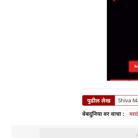
R
पुढील लेख
Shiva Man
वेबदुनिया वर वाचा :
मराठ