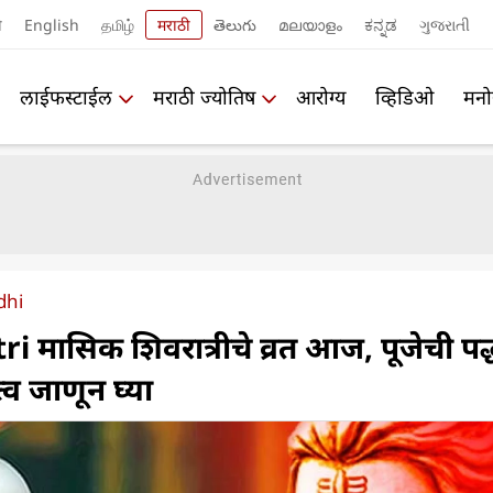
ी
English
தமிழ்
मराठी
తెలుగు
മലയാളം
ಕನ್ನಡ
ગુજરાતી
लाईफस्टाईल
मराठी ज्योतिष
आरोग्य
व्हिडिओ
मनो
dhi
 मासिक शिवरात्रीचे व्रत आज, पूजेची पद
त्व जाणून घ्या