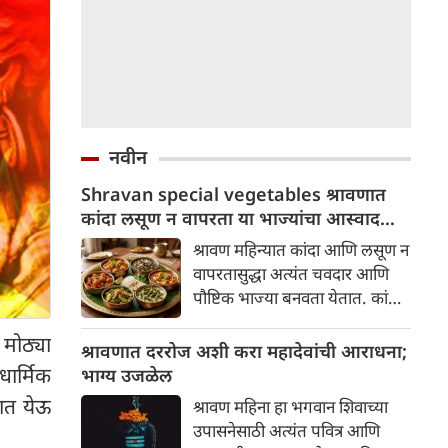
नवीन
Shravan special vegetables श्रावणात
कांदा लसूण न वापरता या भाज्यांचा आस्वाद
घ्या!
श्रावण महिन्यात कांदा आणि लसूण न
वापरतासुद्धा अत्यंत चवदार आणि
पौष्टिक भाज्या बनवता येतात. कांदा-
लसणाऐवजी जीरे, हिंग, आले, हिरवी
मोठ्या
मिरची, टोमॅटो, कोथिंबीर, दही, सुके
श्रावणात दररोज अशी करा महादेवांची आराधना;
खोबरे आणि तीळ-दाण्याचा कूट
ार्मिक
भाग्य उजळेल
वापरल्यास भाजीला छान घट्टपणा
टात येऊ
श्रावण महिना हा भगवान शिवाच्या
आणि अप्रतिम चव येते. श्रावणात
उपासनेसाठी अत्यंत पवित्र आणि
आवर्जून बनवाव्यात अशा काही टेस्टी