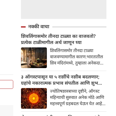
नक्की वाचा
शिवलिंगासमोर तीनदा टाळ्या का वाजवतो?
प्रत्येक टाळीमागील अर्थ जाणून घ्या
शिवलिंगासमोर तीनदा टाळ्या
वाजवण्यामागील कारण:भारतातील
शिव मंदिरांमध्ये, तुम्हाला अनेकदा
भक्त शिवलिंगासमोर तीनदा टाळ्या
वाजवताना दिसतील. ही एक सामान्य
३ ऑगस्टपासून या ५ राशींचे नशीब बदलणार;
प्रथा आहे, पण तुम्ही कधी विचार
ग्रहांचे नकारात्मक प्रभाव संपतील आणि शुभ
केला आहे का की यामागे काय रहस्य
दिवसांची सुरुवात होईल
ज्योतिषशास्त्राच्या दृष्टीने, ऑगस्ट
आहे आणि प्रत्येक टाळीचा अर्थ काय
महिन्याची सुरुवात अनेक मोठे आणि
आहे? हा केवळ एक विधी नाही, तर
महत्त्वपूर्ण ग्रहबदल घेऊन येत आहे.
यामागे खोलवर रुजलेल्या पौराणिक
ग्रह आणि नक्षत्रांची ही विशेष
श्रद्धा, आध्यात्मिक अर्थ आणि काही
हालचाल अनेक राशींच्या जीवनात