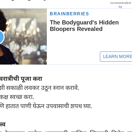
रात्रीची पूजा करा
िवशी सकाळी लवकर उठून स्नान करावे.
कक्ष स्वच्छ करा.
णि हातात पाणी घेऊन उपवासाची शपथ घ्या.
त्व