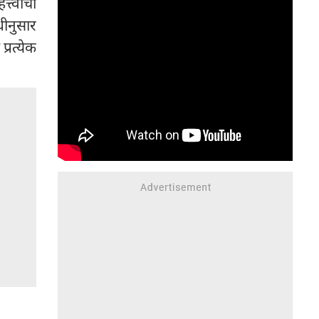
्त्वाची
चरणा ॥१॥धृ०॥
ीनुसार
्रत्येक