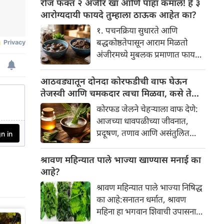
रोज फक्त २ अंजीर खा आणि पाहा कमाल! हे ३
वैज्ञानिक तर्कदेखील आहेत. चला, या
सकारात्मक बदल घडवून आणणार
आरोग्यदायी फायदे तुम्हाला ठाऊक आहेत का?
अनोख्या परंपरेमागील अर्थ
आहे. विशेषतः ३ ऑगस्ट रोजी एक
सविस्तरपणे समजून घेऊया.
१. पचनक्रिया सुधारते आणि
अत्यंत दुर्मिळ आणि फलदायी
बद्धकोष्ठतेपासून आराम मिळतो
ग्रहस्थिती (संयोग) तयार होत आहे.
अंजीरमध्ये मुबलक प्रमाणात फायबर
या दिवशी तयार होणारे शुभ योग,
असते. जर तुम्हाला वारंवार
ग्रहांची स्थिती आणि या गोचरमुळे
बद्धकोष्ठता, गॅस किंवा अपचनाचा
आठवड्यातून दोनदा कोरफडीची वाफ घेऊन
ज्यांचे नशीब उजळणार आहे अशा
त्रास होत असेल, तर अंजीर
तेजस्वी आणि चमकदार त्वचा मिळवा, कसे ते
भाग्यवान राशींबद्दल आपण जाणून
तुमच्यासाठी वरदान ठरू शकते. हे
जाणून घ्या
घेऊया!
कोरफड जेलने चेहऱ्याला वाफ देणे:
आतड्यांची स्वच्छता ठेवण्यास मदत
आजच्या धावपळीच्या जीवनात,
करते. पचनसंस्था मजबूत करून पोट
प्रदूषण, तणाव आणि असंतुलित
साफ होण्यास मदत करते.
आहार यांचा आपल्या त्वचेवर
नकारात्मक परिणाम होऊ शकतो.
श्रावण महिन्यात पाले भाज्या खाण्यास मनाई का
आपल्या त्वचेची चमक हळूहळू कमी
आहे?
होते, ज्यामुळे निस्तेजपणा, मुरुमे
श्रावण महिन्यात पाले भाज्या निषिद्ध
आणि ब्लॅकहेड्स यांसारख्या समस्या
का आहे:सनातन धर्मात, श्रावण
निर्माण होतात.
महिना हा भगवान शिवाची उपासना
करण्यासाठी सर्वात पवित्र काळ