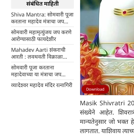
संबंधित माहिती
Shiva Mantra: सोमवारी पूजा
करताना महादेव मंत्राचा जप
करावा
सोमवारी महामृत्युंजय जप करणे
आरोग्यासाठी फायदेशीर
Mahadev Aarti शंकराची
आरती : लवथवती विक्राळा
ब्रह्मांडी माळा
सोमवारी पूजा करताना
महादेवाच्या या मंत्राचा जप
करावा
व्यादेश्वर महादेव मंदिर रत्नागिरी
Download
Masik Shivratri 2024
संख्येने आहेत. शिवरा
मान्यतेनुसार जो भक्त ह
लागतात. याशिवाय त्याच्