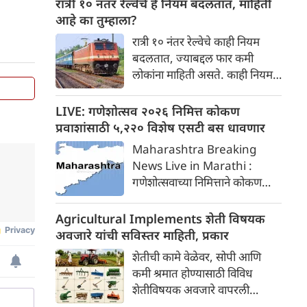
रात्री १० नंतर रेल्वेचे हे नियम बदलतात, माहिती
कुर्ला दरम्यान विशेष गाड्या धावतील.
आहे का तुम्हाला?
रात्री १० नंतर रेल्वेचे काही नियम
बदलतात, ज्याबद्दल फार कमी
लोकांना माहिती असते. काही नियम
इतके चांगले असतात की ते प्रवाशांना
आरामात प्रवास करण्यास मदत करू
LIVE: गणेशोत्सव २०२६ निमित्त कोकण
शकतात.
प्रवाशांसाठी ५,२२० विशेष एसटी बस धावणार
Maharashtra Breaking
News Live in Marathi :
गणेशोत्सवाच्या निमित्ताने कोकण
प्रवाशांसाठी एमएसआरटीसी ५,२२०
अतिरिक्त बसेस चालवणार आहे.
Agricultural Implements शेती विषयक
अवजारे यांची सविस्तर माहिती, प्रकार
शेतीची कामे वेळेवर, सोपी आणि
कमी श्रमात होण्यासाठी विविध
शेतीविषयक अवजारे वापरली
जातात. पूर्वी पारंपरिक अवजारांचा