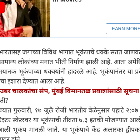
 भारतासह जगाच्या विविध भागात भूकंपाचे धक्के सतत जाणव
े सामान्य लोकांच्या मनात भीती निर्माण झाली आहे. आता अमे
ानक भूकंपाच्या धक्क्यांनी हादरले आहे. भूकंपानंतर या प्रद
ीचा इशारा देण्यात आला आहे.
बर चालकांचा संप, मुंबई विमानतळ प्रवाशांसाठी सूचना
ोती?
ज्यात गुरुवारी, १७ जुलै रोजी भारतीय वेळेनुसार पहाटे २:०
िश्टर स्केलवर या भूकंपाची तीव्रता ७.३ इतकी मोजण्यात आ
 भूकंप मानली जाते. या भूकंपाचे केंद्र अलास्का द्वीपकल
वर होते.