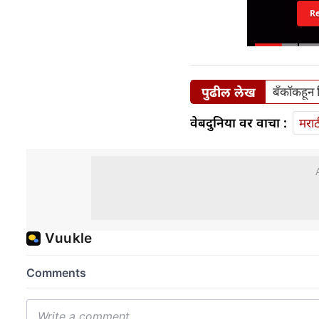
R
पुढील लेख
बँकॉकहून व
वेबदुनिया वर वाचा :
मराठ