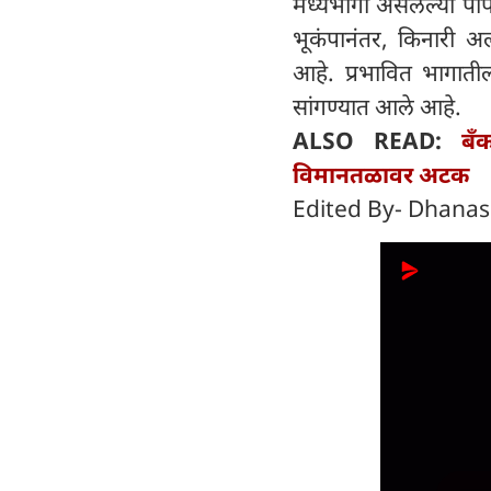
मध्यभागी असलेल्या पोप
भूकंपानंतर, किनारी अल
आहे. प्रभावित भागाती
सांगण्यात आले आहे.
ALSO READ:
बँ
विमानतळावर अटक
Edited By- Dhanas