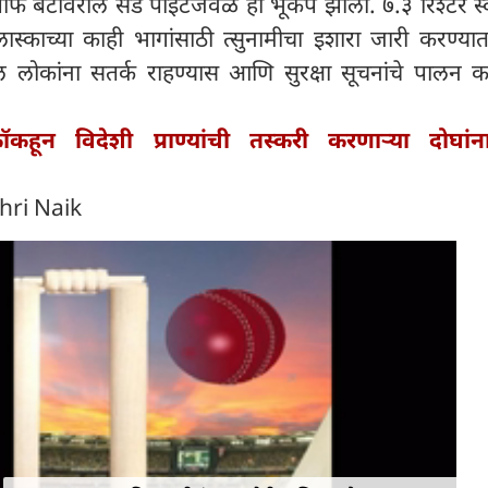
ोफ बेटावरील सँड पॉइंटजवळ हा भूकंप झाला. ७.३ रिश्टर स्
ास्काच्या काही भागांसाठी त्सुनामीचा इशारा जारी करण्य
ल लोकांना सतर्क राहण्यास आणि सुरक्षा सूचनांचे पालन क
कॉकहून विदेशी प्राण्यांची तस्करी करणाऱ्या दोघांन
hri Naik