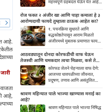
महत्त्वपूर्ण ग्रहबदल घेऊन येत आहे.
यामागे खोलवर रुजलेल्या पौराणिक
ग्रह आणि नक्षत्रांची ही विशेष
श्रद्धा, आध्यात्मिक अर्थ आणि काही
हालचाल अनेक राशींच्या जीवनात
रोज फक्त २ अंजीर खा आणि पाहा कमाल! हे ३
वैज्ञानिक तर्कदेखील आहेत. चला, या
सकारात्मक बदल घडवून आणणार
आरोग्यदायी फायदे तुम्हाला ठाऊक आहेत का?
अनोख्या परंपरेमागील अर्थ
आहे. विशेषतः ३ ऑगस्ट रोजी एक
सविस्तरपणे समजून घेऊया.
१. पचनक्रिया सुधारते आणि
अत्यंत दुर्मिळ आणि फलदायी
बद्धकोष्ठतेपासून आराम मिळतो
ग्रहस्थिती (संयोग) तयार होत आहे.
अंजीरमध्ये मुबलक प्रमाणात फायबर
त आहे.
या दिवशी तयार होणारे शुभ योग,
असते. जर तुम्हाला वारंवार
रिकेतील
ग्रहांची स्थिती आणि या गोचरमुळे
बद्धकोष्ठता, गॅस किंवा अपचनाचा
आठवड्यातून दोनदा कोरफडीची वाफ घेऊन
ज्यांचे नशीब उजळणार आहे अशा
ेशाच्या
त्रास होत असेल, तर अंजीर
तेजस्वी आणि चमकदार त्वचा मिळवा, कसे ते
भाग्यवान राशींबद्दल आपण जाणून
तुमच्यासाठी वरदान ठरू शकते. हे
जाणून घ्या
घेऊया!
कोरफड जेलने चेहऱ्याला वाफ देणे:
आतड्यांची स्वच्छता ठेवण्यास मदत
 जारी
आजच्या धावपळीच्या जीवनात,
करते. पचनसंस्था मजबूत करून पोट
प्रदूषण, तणाव आणि असंतुलित
साफ होण्यास मदत करते.
आहार यांचा आपल्या त्वचेवर
७ वाजता
नकारात्मक परिणाम होऊ शकतो.
श्रावण महिन्यात पाले भाज्या खाण्यास मनाई का
ली आहे,
आपल्या त्वचेची चमक हळूहळू कमी
आहे?
्पाच्या
होते, ज्यामुळे निस्तेजपणा, मुरुमे
श्रावण महिन्यात पाले भाज्या निषिद्ध
आणि ब्लॅकहेड्स यांसारख्या समस्या