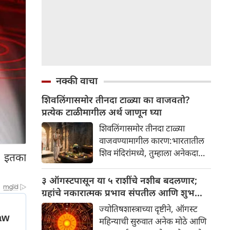
नक्की वाचा
शिवलिंगासमोर तीनदा टाळ्या का वाजवतो?
प्रत्येक टाळीमागील अर्थ जाणून घ्या
शिवलिंगासमोर तीनदा टाळ्या
वाजवण्यामागील कारण:भारतातील
शिव मंदिरांमध्ये, तुम्हाला अनेकदा
ंप इतका
भक्त शिवलिंगासमोर तीनदा टाळ्या
वाजवताना दिसतील. ही एक सामान्य
३ ऑगस्टपासून या ५ राशींचे नशीब बदलणार;
प्रथा आहे, पण तुम्ही कधी विचार
ग्रहांचे नकारात्मक प्रभाव संपतील आणि शुभ
केला आहे का की यामागे काय रहस्य
दिवसांची सुरुवात होईल
ज्योतिषशास्त्राच्या दृष्टीने, ऑगस्ट
आहे आणि प्रत्येक टाळीचा अर्थ काय
महिन्याची सुरुवात अनेक मोठे आणि
आहे? हा केवळ एक विधी नाही, तर