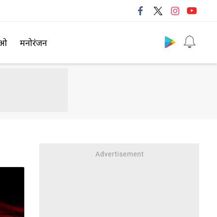
Follow us
िओ
मनोरंजन