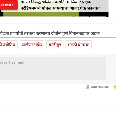
भारत विरुद्ध श्रीलंका कसोटी मालिका: प्रेक्षक
ead more
स्टेडियममध्ये मोफत सामन्याचा आनंद घेऊ शकतात
िदेशी प्राण्यांची तस्करी करणाऱ्या दोघांना पुणे विमानतळावर अटक
ी ज्योतिष
लाईफस्टाईल
बॉलीवूड
मराठी बातम्या