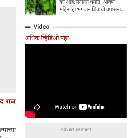
का आहे:सनातन धर्मात, श्रावण
निर्माण होतात.
महिना हा भगवान शिवाची उपासना
करण्यासाठी सर्वात पवित्र काळ
मानला जातो. या संपूर्ण महिन्यात,
Video
भक्त उपवास, पूजा, नामजप,
अधिक व्हिडिओ पहा
दानधर्म आणि सात्विक जीवनशैलीचे
पालन करतात.
ंद राज
्पाच्या