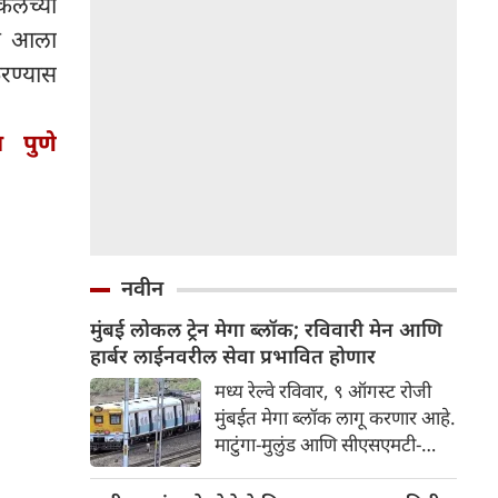
केलच्या
ात आला
रण्यास
ा पुणे
नवीन
मुंबई लोकल ट्रेन मेगा ब्लॉक; रविवारी मेन आणि
हार्बर लाईनवरील सेवा प्रभावित होणार
मध्य रेल्वे रविवार, ९ ऑगस्ट रोजी
मुंबईत मेगा ब्लॉक लागू करणार आहे.
माटुंगा-मुलुंड आणि सीएसएमटी-
चुनाभट्टी/वांद्रे दरम्यानच्या लोकल
सेवा प्रभावित होतील. तर पनवेल-