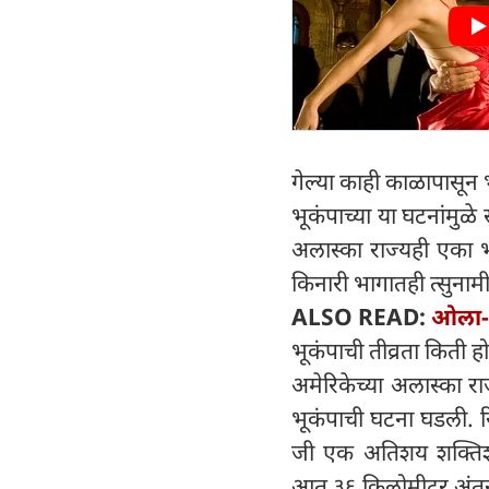
गेल्या काही काळापासून
भूकंपाच्या या घटनांमुळ
अलास्का राज्यही एका भय
किनारी भागातही त्सुनाम
ALSO READ:
ओला-उ
भूकंपाची तीव्रता किती ह
अमेरिकेच्या अलास्का रा
भूकंपाची घटना घडली. र
जी एक अतिशय शक्तिशाली
आत ३६ किलोमीटर अंतरा