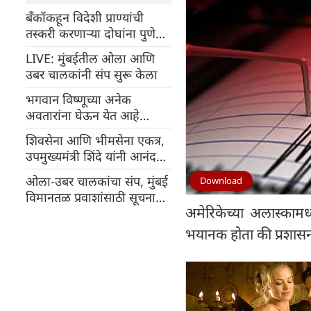
बँकॉकहून विदेशी प्राण्यांची
तस्करी करणाऱ्या दोघांना पुणे
विमानतळावर अटक
LIVE: मुंबईतील ओला आणि
उबर चालकांनी संप सुरू केला
भगवान विष्णूच्या अनेक
अवतारांना घेऊन येत आहे
महावतार नरसिंह; प्रेक्षकांना एक
शिवसेना आणि भीमसेना एकत्र,
उत्तम अनुभव मिळेल
उपमुख्यमंत्री शिंदे यांनी आनंद
राज आंबेडकरांशी युतीची घोषणा
ओला-उबर चालकांचा संप, मुंबई
Download
केली
विमानतळ प्रवाशांसाठी सूचना
अमेरिकेच्या अलास्कामध्
जारी
भयानक होता की प्रशासना