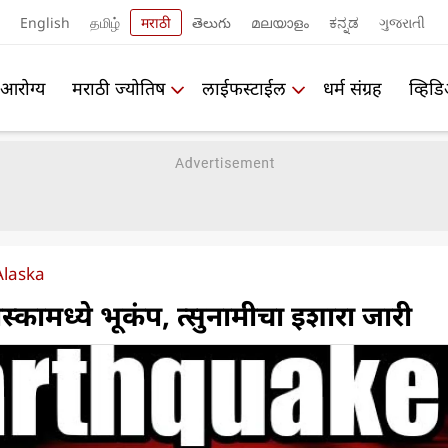
English
தமிழ்
मराठी
తెలుగు
മലയാളം
ಕನ್ನಡ
ગુજરાતી
आरोग्य
मराठी ज्योतिष
लाईफस्टाईल
धर्म संग्रह
व्हिड
Alaska
्कामध्ये भूकंप, त्सुनामीचा इशारा जारी