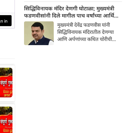
वापर जास्त व्हायचा, परंतु आता
सिद्धिविनायक मंदिर देणगी घोटाळा; मुख्यमंत्री
आधुनिक आणि यांत्रिक अवजारांचा
फडणवीसांनी दिले मागील पाच वर्षांच्या आर्थिक
वापर वाढला आहे. या अवजारांचे
व्यवहारांची चौकशी करण्याचे आदेश
मुख्यमंत्री देवेंद्र फडणवीस यांनी
वर्गीकरण मुख्यत्वे दोन प्रकारांत केले
सिद्धिविनायक मंदिरातील देणग्या
जाते.
आणि अर्पणांच्या कथित चोरीची
चौकशी करण्याचे आदेश दिले आहे.
महाराष्ट्रातील देवेंद्र फडणवीस
सरकारने मुंबईतील प्रसिद्ध श्री
सिद्धिविनायक गणपती मंदिर
ट्रस्टमध्ये आर्थिक अनियमितता आणि
अर्पणांच्या चोरीच्या आरोपांची गंभीर
दखल घेतली आहे.