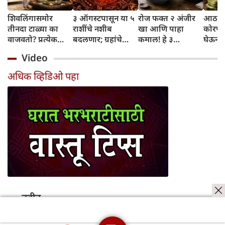
शिवलिंगासमोर
३ ऑगस्टपासून या ५
रोज फक्त २ अंजीर
आठवड्
तीनदा टाळ्या का
राशींचे नशीब
खा आणि पाहा
कोरफड
वाजवतो? प्रत्येक
बदलणार; ग्रहांचे
कमाल! हे ३
घेऊन 
टाळीमागील अर्थ
नकारात्मक प्रभाव
आरोग्यदायी फायदे
चमकदा
Video
जाणून घ्या
संपतील आणि शुभ
तुम्हाला ठाऊक
मिळवा,
दिवसांची सुरुवात
आहेत का?
घ्या
अधिक व्हिडिओ पहा
होईल