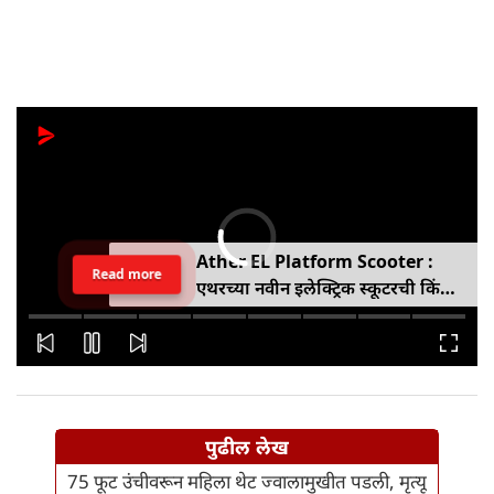
Ather EL Platform Scooter :
Read more
एथरच्या नवीन इलेक्ट्रिक स्कूटरची किंमत
जाहीर, जाणून घ्या कोनार्कमध्ये कोणती
खास वैशिष्ट्ये आहे
पुढील लेख
75 फूट उंचीवरून महिला थेट ज्वालामुखीत पडली, मृत्यू