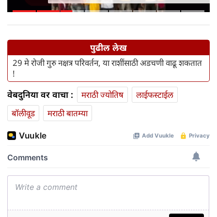
१० लाख रुपयांपर्यंतचे विमा संरक्षण
मिळणार
पुढील लेख
29 मे रोजी गुरु नक्षत्र परिवर्तन, या राशींसाठी अडचणी वाढू शकतात
!
वेबदुनिया वर वाचा :
मराठी ज्योतिष
लाईफस्टाईल
बॉलीवूड
मराठी बातम्या