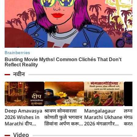
नवीन
Deep Amavasya
श्रावण सोमवारला
Mangalagaur
लग्नान
2026 Wishes in
कोणती फुले भगवान
Marathi Ukhane
मंगळा
Marathi दीप
शिवांना अर्पण करू
2026 मंगळागौर
करतात?
अमावस्येच्या शुभेच्छा
नयेत?
पूजा मराठी उखाणे
परंपरे
Video
कारण