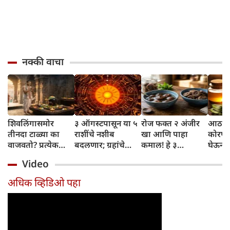
नक्की वाचा
शिवलिंगासमोर
३ ऑगस्टपासून या ५
रोज फक्त २ अंजीर
आठवड्
तीनदा टाळ्या का
राशींचे नशीब
खा आणि पाहा
कोरफड
वाजवतो? प्रत्येक
बदलणार; ग्रहांचे
कमाल! हे ३
घेऊन 
टाळीमागील अर्थ
नकारात्मक प्रभाव
आरोग्यदायी फायदे
चमकदा
Video
जाणून घ्या
संपतील आणि शुभ
तुम्हाला ठाऊक
मिळवा,
दिवसांची सुरुवात
आहेत का?
घ्या
अधिक व्हिडिओ पहा
होईल