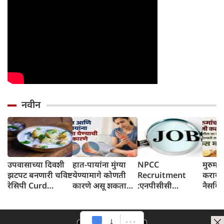
नवीन
उपवासाच्या दिवशी
हात-पायांना मुंग्या
NPCC
मुरुमां
झटपट बनणारी चविष्ट
येण्यामागे कोणती
Recruitment
करायच
रेसिपी Curd
कारणे असू शकतात?
:एनपीसीसी
नैसर्गि
Potatoes
जाणून घ्या
लिमिटेडमध्ये
तयार क
व्यवस्थापक पदासह
२६ पदांसाठी भरती,