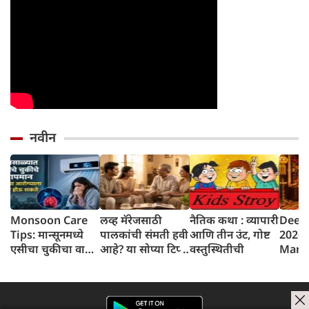
नवीन
Monsoon Care
लव्ह मॅरेजसाठी
नैतिक कथा : व्यापारी
Deep
Tips: मान्सूनमध्ये
पालकांची संमती हवी
आणि तीन उंट, गोष्ट
2026 
एसीचा चुकीचा वापर
आहे? या सोप्या टिप्स
वस्तुस्थितीची
Marat
पडू शकतो महागात,
नक्की वापरा
अमावस्य
योग्य तापमान जाणून
घ्या