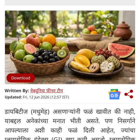
Download
Written By:
वेबदुनिया फीचर टीम
Updated:
Fri, 12 Jun 2026 (12:57 IST)
डायबिटीज (मधुमेह) असणाऱ्यांनी फळं खावीत की नाही,
याबद्दल अनेकांच्या मनात भीती असते. पण निसर्गाने
आपल्याला अशी काही फळं दिली आहेत, ज्यांचा
ग्लायसेमिक इंडेक्स (GI) खूप कमी असतो. ग्लायसेमिक