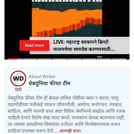
LIVE: महाराष्ट्र सरकारने क्रिप्टो
Read more
मालमत्तेचा समावेश करण्यासाठी
एमपीआयडी कायद्यात दुरुस्ती केली
About Writer
वेबदुनिया फीचर टीम
वेबदुनिया फीचर टीम ही केवळ तांत्रिक गोष्टींवर काम न करता, चालू
घडामोडींच्या पलीकडे जाऊन जीवनशैली, आरोग्य, मनोरंजन, तंत्रज्ञान,
साहित्य, आणि मानवी कथा अशा विविध श्रेणींमध्ये सखोल आणि रंजक
माहिती देणारे विशेष लेख तयार करते. वाचकांना केवळ बातम्याच नाही,
तर त्यांच्या आवडीच्या विषयांवर दर्जेदार आणि विश्लेषणात्मक वाचन
साहित्य उपलब्ध करून देणे....
आणखी वाचा