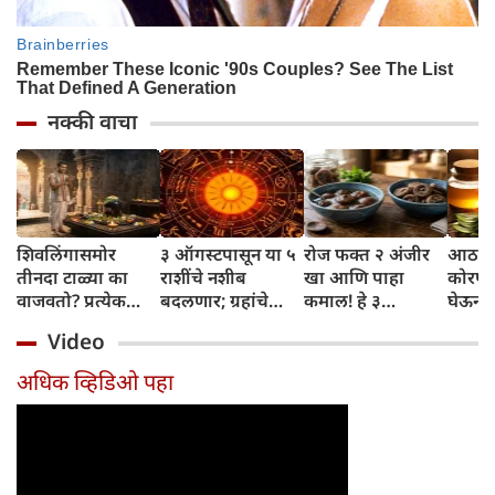
नक्की वाचा
शिवलिंगासमोर
३ ऑगस्टपासून या ५
रोज फक्त २ अंजीर
आठवड्
तीनदा टाळ्या का
राशींचे नशीब
खा आणि पाहा
कोरफड
वाजवतो? प्रत्येक
बदलणार; ग्रहांचे
कमाल! हे ३
घेऊन 
टाळीमागील अर्थ
नकारात्मक प्रभाव
आरोग्यदायी फायदे
चमकदा
Video
जाणून घ्या
संपतील आणि शुभ
तुम्हाला ठाऊक
मिळवा,
दिवसांची सुरुवात
आहेत का?
घ्या
अधिक व्हिडिओ पहा
होईल