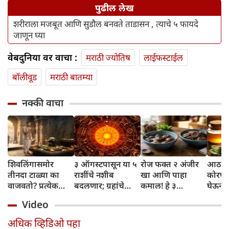
पुढील लेख
शरीराला मजबूत आणि सुडौल बनवते ताडासन , त्याचे ५ फायदे
जाणून घ्या
वेबदुनिया वर वाचा :
मराठी ज्योतिष
लाईफस्टाईल
बॉलीवूड
मराठी बातम्या
नक्की वाचा
शिवलिंगासमोर
३ ऑगस्टपासून या ५
रोज फक्त २ अंजीर
आठवड्
तीनदा टाळ्या का
राशींचे नशीब
खा आणि पाहा
कोरफड
वाजवतो? प्रत्येक
बदलणार; ग्रहांचे
कमाल! हे ३
घेऊन 
टाळीमागील अर्थ
नकारात्मक प्रभाव
आरोग्यदायी फायदे
चमकदा
Video
जाणून घ्या
संपतील आणि शुभ
तुम्हाला ठाऊक
मिळवा,
दिवसांची सुरुवात
आहेत का?
घ्या
अधिक व्हिडिओ पहा
होईल