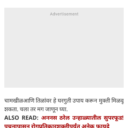
चामखीळआणि तिळांवर हे घरगुती उपाय करून मुक्ती मिळवू
शकता. चला तर मग जाणून घ्या.
ALSO READ:
अननस ठरेल उन्हाळ्यातील सुपरफूड!
पचनापासून रोगप्रतिकारशक्तीपर्यंत अनेक फायदे