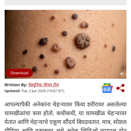
Download
Written By:
वेबदुनिया फीचर टीम
Updated:
Tue, 2 Jun 2026 (19:07 IST)
आपल्यापैकी अनेकांना चेहऱ्यावर किंवा शरीरावर असलेल्या
चामखीळांचा त्रास होतो. कधीकधी, या चामखीळ चेहऱ्यावर
येतात आणि चेहऱ्याचे एकूण सौंदर्य बिघडवतात. मात्र, सोशल
मीडिया आणि यूट्यूबवर असे अनेक व्हिडिओ व्हायरल होत