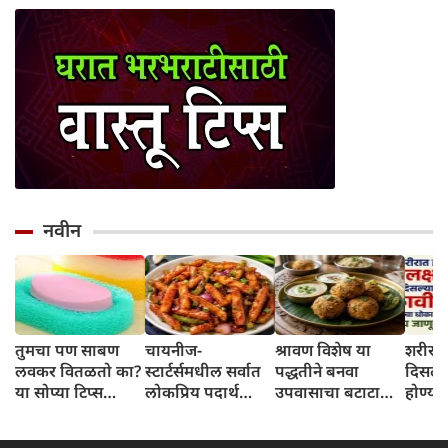
नवीन
तुमचा पण साबण
चायनीज-
श्रावण विशेष या
शरीरात
लवकर वितळतो का?
स्टार्टर्समधील सर्वात
पद्धतीने बनवा
दिसल्
या सोप्या टिप्स
लोकप्रिय पदार्थ
उपवासाचा बटाटा
होण्या
वापरून पहा
Crispy Honey
वडा; सर्वजण कौतुक
संभवत
Chilli Potato
करतील
जाणून 