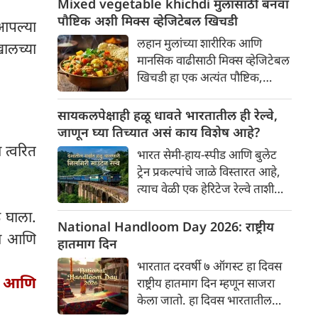
Mixed vegetable khichdi मुलांसाठी बनवा
आणलेल्या पनीरचा आस्वाद
पौष्टिक अशी मिक्स व्हेजिटेबल खिचडी
आपल्या
घेण्यापूर्वी ही माहिती नक्की वाचा!
लहान मुलांच्या शारीरिक आणि
खालच्या
मानसिक वाढीसाठी मिक्स व्हेजिटेबल
खिचडी हा एक अत्यंत पौष्टिक,
पचायला हलका आणि स्वादिष्ट पर्याय
आहे. यामध्ये कर्बोदके, प्रथिने,
सायकलपेक्षाही हळू धावते भारतातील ही रेल्वे,
जीवनसत्त्वे आणि फायबरचे उत्तम
जाणून घ्या तिच्यात असं काय विशेष आहे?
प्रमाण असते. लहान मुलांसाठी सोप्या
 त्वरित
भारत सेमी-हाय-स्पीड आणि बुलेट
पद्धतीने ही खिचडी कशी बनवायची?
ट्रेन प्रकल्पांचे जाळे विस्तारत आहे,
जाणून घ्या रेसिपी
त्याच वेळी एक हेरिटेज रेल्वे ताशी
केवळ ९ किलोमीटरच्या सरासरी
 घाला.
वेगाने धावून प्रवाशांची मने जिंकत
National Handloom Day 2026: राष्ट्रीय
वा आणि
आहे.
हातमाग दिन
भारतात दरवर्षी ७ ऑगस्ट हा दिवस
खा आणि
राष्ट्रीय हातमाग दिन म्हणून साजरा
केला जातो. हा दिवस भारतातील
समृद्ध हातमाग परंपरा, सांस्कृतिक