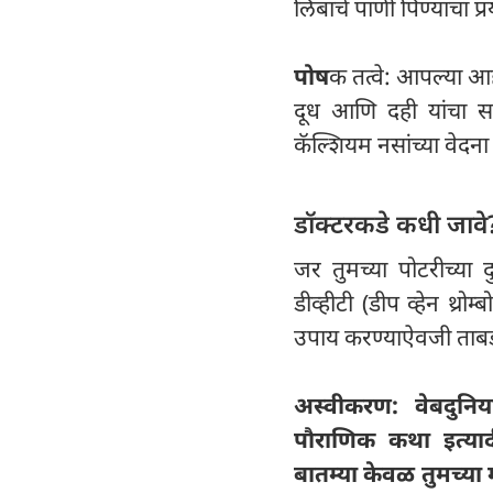
लिंबाचे पाणी पिण्याचा प्
पोष
क तत्वे: आपल्या आ
दूध आणि दही यांचा सम
कॅल्शियम नसांच्या वेद
डॉक्टरकडे कधी जावे
जर तुमच्या पोटरीच्या
डीव्हीटी (डीप व्हेन थ्
उपाय करण्याऐवजी ताबडतो
अस्वीकरण: वेबदुनिय
पौराणिक कथा इत्याद
बातम्या केवळ तुमच्या