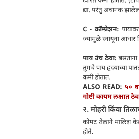
त्वरित कमी होतात. (टी
द्या, परंतु अचानक झालेल
C - कॉम्प्रेशन:
पायावर
ज्यामुळे स्नायूंना आधार
पाय उंच ठेवा:
बसताना क
तुमचे पाय हृदयाच्या पा
कमी होतात.
ALSO READ:
५० वर
गोष्टी कायम लक्षात ठेव
२. मोहरी किंवा तिळा
कोमट तेलाने मालिश केल
होते.