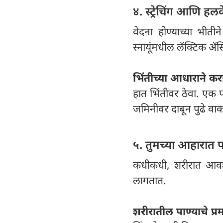
४. स्ट्रेचिंग आणि हल
वेदना होण्याच्या भीतीन
स्नायूंमधील लॅक्टिक ॲस
भिंतीच्या आधाराने कर
हात भिंतीवर ठेवा. एक 
जमिनीवर दाबून पुढे वाक
५. तुमच्या आहारात 
कधीकधी, शरीरात आवश्य
लागतात.
शरीरातील पाण्याचे प्र