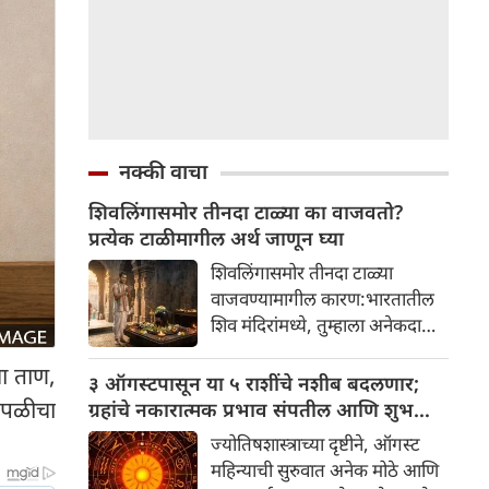
नक्की वाचा
शिवलिंगासमोर तीनदा टाळ्या का वाजवतो?
प्रत्येक टाळीमागील अर्थ जाणून घ्या
शिवलिंगासमोर तीनदा टाळ्या
वाजवण्यामागील कारण:भारतातील
शिव मंदिरांमध्ये, तुम्हाला अनेकदा
भक्त शिवलिंगासमोर तीनदा टाळ्या
चा ताण,
वाजवताना दिसतील. ही एक सामान्य
३ ऑगस्टपासून या ५ राशींचे नशीब बदलणार;
प्रथा आहे, पण तुम्ही कधी विचार
वपळीचा
ग्रहांचे नकारात्मक प्रभाव संपतील आणि शुभ
केला आहे का की यामागे काय रहस्य
दिवसांची सुरुवात होईल
ज्योतिषशास्त्राच्या दृष्टीने, ऑगस्ट
आहे आणि प्रत्येक टाळीचा अर्थ काय
महिन्याची सुरुवात अनेक मोठे आणि
आहे? हा केवळ एक विधी नाही, तर