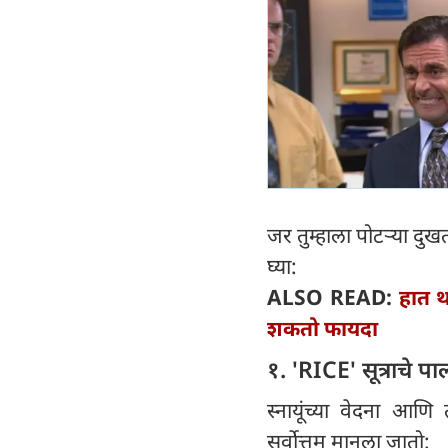
जर तुम्हाला पोटऱ्या द
घ्या:
ALSO READ:
हात थ
शकतो फायदा
१. 'RICE' सूत्राचे प
स्नायूंच्या वेदना आणि
सर्वोत्तम मानला जातो: