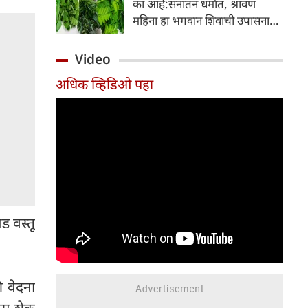
का आहे:सनातन धर्मात, श्रावण
निर्माण होतात.
महिना हा भगवान शिवाची उपासना
करण्यासाठी सर्वात पवित्र काळ
मानला जातो. या संपूर्ण महिन्यात,
Video
भक्त उपवास, पूजा, नामजप,
अधिक व्हिडिओ पहा
दानधर्म आणि सात्विक जीवनशैलीचे
पालन करतात.
ड वस्तू
 वेदना