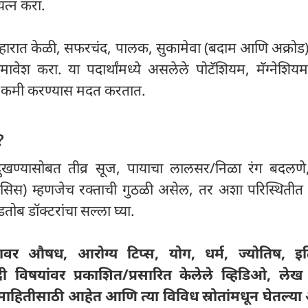
रयत्न करा.
हारात केळी, सफरचंद, पालक, सुकामेवा (बदाम आणि अक्रोड)
ावेश करा. या पदार्थांमध्ये असलेले पोटॅशियम, मॅग्नेशि
ना कमी करण्यास मदत करतात.
?
 दुखण्यासोबत तीव्र सूज, पायाचा लालसर/निळा रंग बदलणे,
रोम्बोसिस) म्हणजेच रक्ताची गुठळी असेल, तर अशा परिस्थितीत
ब डॉक्टरांचा सल्ला घ्या.
ावर औषध, आरोग्य टिप्स, योग, धर्म, ज्योतिष, इ
ी विषयांवर प्रकाशित/प्रसारित केलेले व्हिडिओ, ल
 माहितीसाठी आहेत आणि त्या विविध स्रोतांमधून घेतल्या