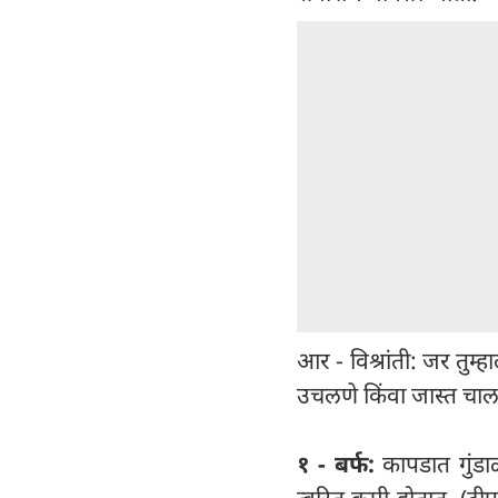
आर - विश्रांती: जर तुम
उचलणे किंवा जास्त चाल
१ - बर्फ:
कापडात गुंडा