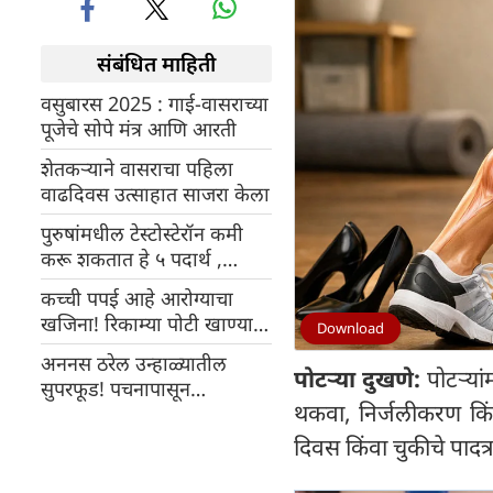
संबंधित माहिती
वसुबारस 2025 : गाई-वासराच्या
पूजेचे सोपे मंत्र आणि आरती
शेतकऱ्याने वासराचा पहिला
वाढदिवस उत्साहात साजरा केला
पुरुषांमधील टेस्टोस्टेरॉन कमी
करू शकतात हे ५ पदार्थ ,
विज्ञान काय सांगते ते जाणून घ्या
कच्ची पपई आहे आरोग्याचा
खजिना! रिकाम्या पोटी खाण्याचे
Download
फायदे जाणून घ्या
अननस ठरेल उन्हाळ्यातील
पोटऱ्या दुखणे:
पोटऱ्यां
सुपरफूड! पचनापासून
थकवा, निर्जलीकरण किं
रोगप्रतिकारशक्तीपर्यंत अनेक
फायदे
दिवस किंवा चुकीचे पादत्