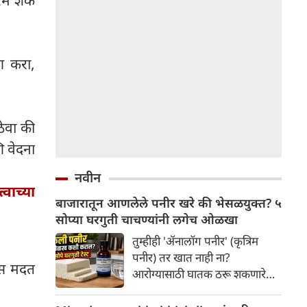
रम शेक
ण करा,
ठेवा की
ि वेदना
नवीन
्वाच्या
बाजारातून आणलेले पनीर खरे की भेसळयुक्त? ५
सोप्या घरगुती चाचण्यांनी लगेच ओळखा
तुम्हीही 'ॲनालॉग पनीर' (कृत्रिम
पनीर) तर खात नाही ना?
ास मदत
आरोग्यासाठी घातक ठरू शकणारे
भेसळयुक्त पनीर घरीच कसे
ओळखावे, हे जाणून घ्या. बाजारातून