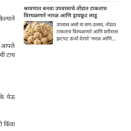
वारसा आणि देशातील विणकर
श्रावणात बनवा उपवासाचे तोंडात टाकताच
समुदायाच्या योगदानाचा गौरव
विरघळणारे नारळ आणि ड्रायफ्रूट लाडू
ेल्याने
करण्यासाठी समर्पित आहे.
उपवास असो वा सण-उत्सव, तोंडात
टाकताच विरघळणारे आणि शरीराला
झटपट ऊर्जा देणारे 'नारळ आणि
ि आपले
ड्रायफ्रूट लाडू' हा एक अतिशय उत्तम,
टेस्टी आणि पौष्टिक पर्याय आहे.हे
ाची टाच
लाडू बनवायला अगदी सोपे आहेत
आणि यामध्ये साखरेऐवजी गूळ किंवा
खजूर वापरल्यास हे आरोग्यदायी
बनतात.
के येऊ
ी किंवा