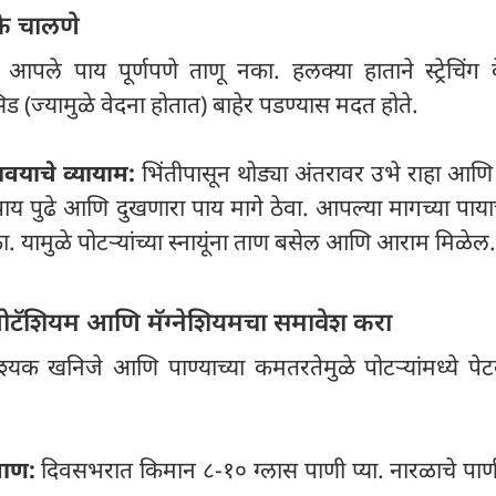
के चालणे
े आपले पाय पूर्णपणे ताणू नका. हलक्या हाताने स्ट्रेचिंग क
िड (ज्यामुळे वेदना होतात) बाहेर पडण्यास मदत होते.
ावयाचे व्यायाम:
भिंतीपासून थोड्या अंतरावर उभे राहा आण
पाय पुढे आणि दुखणारा पाय मागे ठेवा. आपल्या मागच्या पाय
ा. यामुळे पोटऱ्यांच्या स्नायूंना ताण बसेल आणि आराम मिळेल.
पोटॅशियम आणि मॅग्नेशियमचा समावेश करा
क खनिजे आणि पाण्याच्या कमतरतेमुळे पोटऱ्यांमध्ये पेट
माण:
दिवसभरात किमान ८-१० ग्लास पाणी प्या. नारळाचे पाण