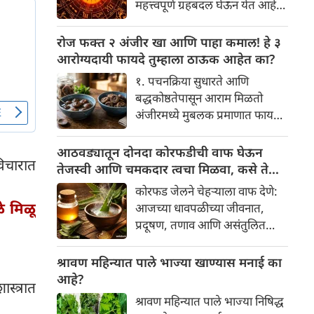
महत्त्वपूर्ण ग्रहबदल घेऊन येत आहे.
यामागे खोलवर रुजलेल्या पौराणिक
ग्रह आणि नक्षत्रांची ही विशेष
श्रद्धा, आध्यात्मिक अर्थ आणि काही
हालचाल अनेक राशींच्या जीवनात
रोज फक्त २ अंजीर खा आणि पाहा कमाल! हे ३
वैज्ञानिक तर्कदेखील आहेत. चला, या
सकारात्मक बदल घडवून आणणार
आरोग्यदायी फायदे तुम्हाला ठाऊक आहेत का?
अनोख्या परंपरेमागील अर्थ
आहे. विशेषतः ३ ऑगस्ट रोजी एक
सविस्तरपणे समजून घेऊया.
१. पचनक्रिया सुधारते आणि
अत्यंत दुर्मिळ आणि फलदायी
बद्धकोष्ठतेपासून आराम मिळतो
ग्रहस्थिती (संयोग) तयार होत आहे.
अंजीरमध्ये मुबलक प्रमाणात फायबर
या दिवशी तयार होणारे शुभ योग,
असते. जर तुम्हाला वारंवार
ग्रहांची स्थिती आणि या गोचरमुळे
बद्धकोष्ठता, गॅस किंवा अपचनाचा
आठवड्यातून दोनदा कोरफडीची वाफ घेऊन
ज्यांचे नशीब उजळणार आहे अशा
विचारात
त्रास होत असेल, तर अंजीर
तेजस्वी आणि चमकदार त्वचा मिळवा, कसे ते
भाग्यवान राशींबद्दल आपण जाणून
तुमच्यासाठी वरदान ठरू शकते. हे
जाणून घ्या
घेऊया!
कोरफड जेलने चेहऱ्याला वाफ देणे:
आतड्यांची स्वच्छता ठेवण्यास मदत
ळे मिळू
आजच्या धावपळीच्या जीवनात,
करते. पचनसंस्था मजबूत करून पोट
प्रदूषण, तणाव आणि असंतुलित
साफ होण्यास मदत करते.
आहार यांचा आपल्या त्वचेवर
नकारात्मक परिणाम होऊ शकतो.
श्रावण महिन्यात पाले भाज्या खाण्यास मनाई का
आपल्या त्वचेची चमक हळूहळू कमी
आहे?
्त्रात
होते, ज्यामुळे निस्तेजपणा, मुरुमे
श्रावण महिन्यात पाले भाज्या निषिद्ध
आणि ब्लॅकहेड्स यांसारख्या समस्या