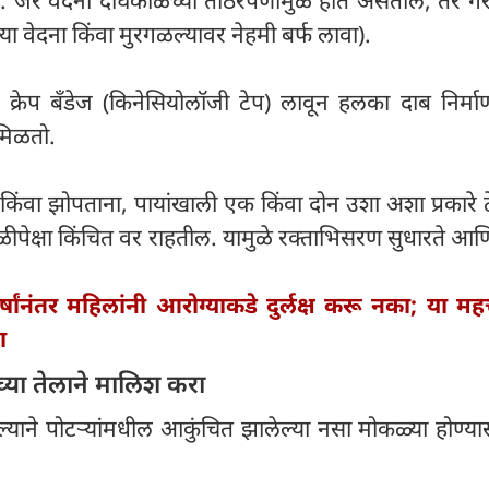
प: जर वेदना दीर्घकाळच्या ताठरपणामुळे होत असतील, तर ग
्या वेदना किंवा मुरगळल्यावर नेहमी बर्फ लावा).
 क्रेप बँडेज (किनेसियोलॉजी टेप) लावून हलका दाब निर्मा
 मिळतो.
िंवा झोपताना, पायांखाली एक किंवा दोन उशा अशा प्रकारे 
तळीपेक्षा किंचित वर राहतील. यामुळे रक्ताभिसरण सुधारते आण
्षांनंतर महिलांनी आरोग्याकडे दुर्लक्ष करू नका; या महत्त
ा
च्या तेलाने मालिश करा
्याने पोटऱ्यांमधील आकुंचित झालेल्या नसा मोकळ्या होण्य