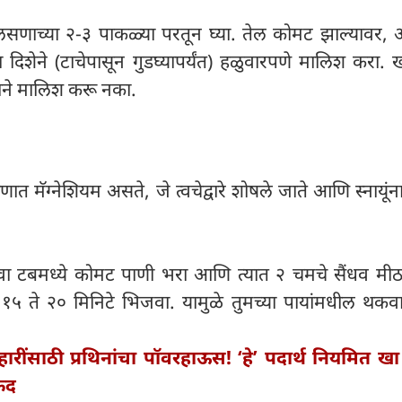
 लसणाच्या २-३ पाकळ्या परतून घ्या. तेल कोमट झाल्यावर, 
ा दिशेने (टाचेपासून गुडघ्यापर्यंत) हळुवारपणे मालिश करा. 
राने मालिश करू नका.
णात मॅग्नेशियम असते, जे त्वचेद्वारे शोषले जाते आणि स्नायूंना
वा टबमध्ये कोमट पाणी भरा आणि त्यात २ चमचे सैंधव मीठ
१५ ते २० मिनिटे भिजवा. यामुळे तुमच्या पायांमधील थक
ारींसाठी प्रथिनांचा पॉवरहाऊस! ‘हे’ पदार्थ नियमित 
ाकद