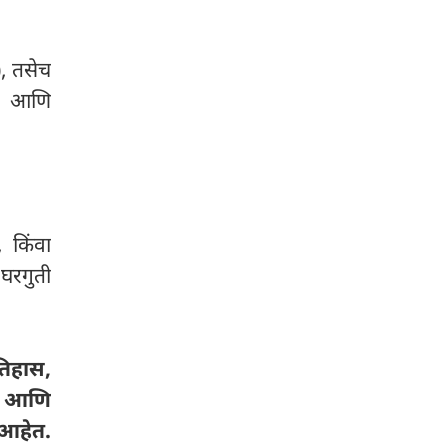
, तसेच
यम आणि
 किंवा
 घरगुती
तिहास,
ेख आणि
 आहेत.