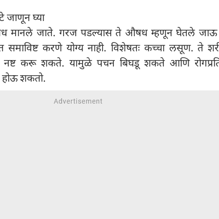
े जाणून घ्या
षध मानले जाते. गरज पडल्यास ते औषध म्हणून घेतले जाऊ
ात समाविष्ट करणे योग्य नाही. विशेषतः कच्चा लसूण. ते श
खील नष्ट करू शकते. यामुळे पचन बिघडू शकते आणि रोगप्र
म होऊ शकतो.