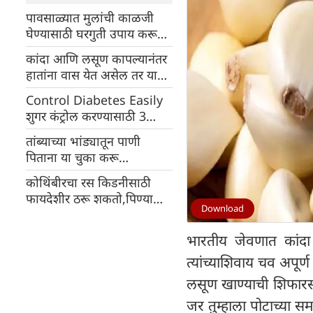
पावसाळ्यात मुलांची काळजी
घेण्यासाठी घरगुती उपाय करून
बघा
कांदा आणि लसूण कापल्यानंतर
हातांना वास येत असेल तर या
टिप्स वापरून पहा
Control Diabetes Easily
शुगर कंट्रोल करण्यासाठी 3
रामबाण उपाय
तांब्याच्या भांड्यातून पाणी
पिताना या चुका करू
नका,विषाक्त होऊ शकते
कोथिंबीरचा रस किडनीसाठी
फायदेशीर ठरू शकतो,पिण्याची
Download
पद्धत जाणून घ्या
भारतीय जेवणात कांदा 
त्यांच्याशिवाय चव अपूर
लसूण खाण्याची शिफारस 
जर तुम्हाला पोटाच्या स