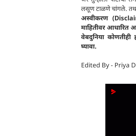
लसूण टाळणे चांगले. तथाप
अस्वीकरण (Discla
माहितीवर आधारित आहे
वेबदुनिया कोणतीही ह
घ्यावा.
Edited By - Priya D