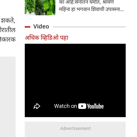
का आहे:सनातन धर्मात, श्रावण
निर्माण होतात.
महिना हा भगवान शिवाची उपासना
करण्यासाठी सर्वात पवित्र काळ
 शकते,
मानला जातो. या संपूर्ण महिन्यात,
Video
रीरातील
भक्त उपवास, पूजा, नामजप,
अधिक व्हिडिओ पहा
दानधर्म आणि सात्विक जीवनशैलीचे
तिकारक
पालन करतात.