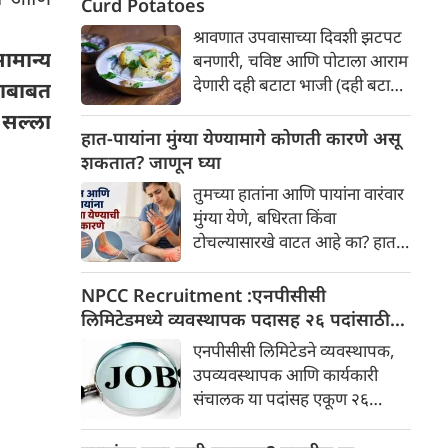
Curd Potatoes
श्रावणात उपवासाच्या दिवशी झटपट
मान्य
बनणारी, चविष्ट आणि पोटाला आराम
देणारी दही बटाटा भाजी (दही बटाटे)
याबाबत
हा एक उत्तम पदार्थ आहे. ही भाजी
 सल्ला
बनवणे अत्यंत सोपे आहे.
हात-पायांना मुंग्या येण्यामागे कोणती कारणे असू
शकतात? जाणून घ्या
तुमच्या हातांना आणि पायांना वारंवार
मुंग्या येणे, बधिरता किंवा
टोचल्यासारखे वाटत आहे का? हात
आणि पायांमध्ये मुंग्या येणे किंवा सुई
टोचल्यासारखे वाटणे ही एक सामान्य
NPCC Recruitment :एनपीसीसी
समस्या असू शकते. कधीकधी, बराच
लिमिटेडमध्ये व्यवस्थापक पदासह २६ पदांसाठी
वेळ एकाच स्थितीत बसल्याने,
भरती, पात्रता इतर माहिती जाणून घ्या
एनपीसीसी लिमिटेडने व्यवस्थापक,
हातांवर झोपल्याने किंवा बराच वेळ
उपव्यवस्थापक आणि कार्यकारी
पाय दुमडून बसल्याने काही
संचालक या पदांसह एकूण २६
काळासाठी हात आणि पायांना मुंग्या
पदांसाठी भरती जाहीर केली आहे.
येऊ शकतात.
इच्छुक उमेदवार २२ ऑगस्टपर्यंत