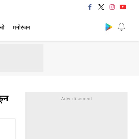
Follow us
िओ
मनोरंजन
कून