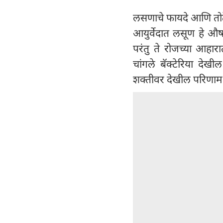
लसणाचे फायदे आणि तोट
आयुर्वेदात लसूण हे औ
परंतु ते रोजच्या आहार
चांगले बॅक्टेरिया दे
शक्तीवर देखील परिणा