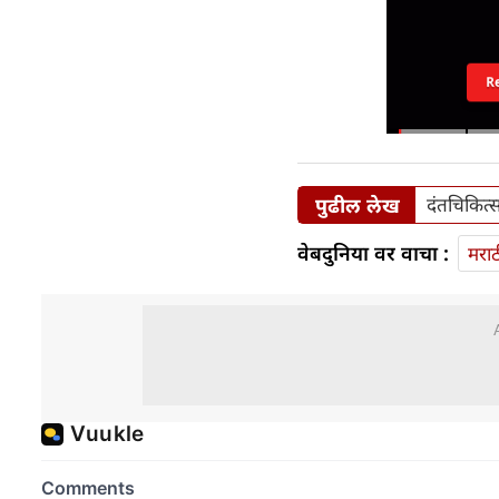
R
पुढील लेख
दंतचिकित्सक
वेबदुनिया वर वाचा :
मराठ