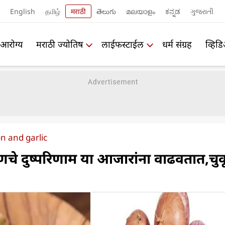
English
தமிழ்
मराठी
తెలుగు
മലയാളം
ಕನ್ನಡ
ગુજરાતી
आरोग्य
मराठी ज्योतिष
लाईफस्टाईल
धर्म संग्रह
व्हिड
on and garlic
चे दुष्परिणाम या आजारांना वाढवतात,चु