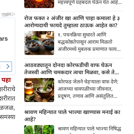
महत्त्वपूर्ण ग्रहबदल घेऊन येत आहे.
यामागे खोलवर रुजलेल्या पौराणिक
ग्रह आणि नक्षत्रांची ही विशेष
श्रद्धा, आध्यात्मिक अर्थ आणि काही
हालचाल अनेक राशींच्या जीवनात
रोज फक्त २ अंजीर खा आणि पाहा कमाल! हे ३
वैज्ञानिक तर्कदेखील आहेत. चला, या
सकारात्मक बदल घडवून आणणार
आरोग्यदायी फायदे तुम्हाला ठाऊक आहेत का?
अनोख्या परंपरेमागील अर्थ
आहे. विशेषतः ३ ऑगस्ट रोजी एक
सविस्तरपणे समजून घेऊया.
१. पचनक्रिया सुधारते आणि
अत्यंत दुर्मिळ आणि फलदायी
बद्धकोष्ठतेपासून आराम मिळतो
ग्रहस्थिती (संयोग) तयार होत आहे.
अंजीरमध्ये मुबलक प्रमाणात फायबर
या दिवशी तयार होणारे शुभ योग,
असते. जर तुम्हाला वारंवार
ग्रहांची स्थिती आणि या गोचरमुळे
बद्धकोष्ठता, गॅस किंवा अपचनाचा
आठवड्यातून दोनदा कोरफडीची वाफ घेऊन
ज्यांचे नशीब उजळणार आहे अशा
त्रास होत असेल, तर अंजीर
तेजस्वी आणि चमकदार त्वचा मिळवा, कसे ते
भाग्यवान राशींबद्दल आपण जाणून
तुमच्यासाठी वरदान ठरू शकते. हे
 पहा
जाणून घ्या
घेऊया!
कोरफड जेलने चेहऱ्याला वाफ देणे:
आतड्यांची स्वच्छता ठेवण्यास मदत
शरीराचे
आजच्या धावपळीच्या जीवनात,
करते. पचनसंस्था मजबूत करून पोट
प्रदूषण, तणाव आणि असंतुलित
शरीरात
साफ होण्यास मदत करते.
आहार यांचा आपल्या त्वचेवर
 जळजळ,
नकारात्मक परिणाम होऊ शकतो.
श्रावण महिन्यात पाले भाज्या खाण्यास मनाई का
समस्या
आपल्या त्वचेची चमक हळूहळू कमी
आहे?
होते, ज्यामुळे निस्तेजपणा, मुरुमे
श्रावण महिन्यात पाले भाज्या निषिद्ध
आणि ब्लॅकहेड्स यांसारख्या समस्या