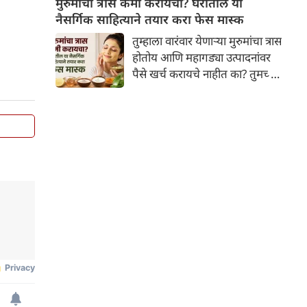
मुरुमांचा त्रास कमी करायचा? घरातील या
ऑनलाइन अर्ज करू शकतात.
नैसर्गिक साहित्याने तयार करा फेस मास्क
तुम्हाला वारंवार येणाऱ्या मुरुमांचा त्रास
होतोय आणि महागड्या उत्पादनांवर
पैसे खर्च करायचे नाहीत का? तुमच्या
स्वयंपाकघरातील काही सोपे घटक
मदत करू शकतात. या लेखात,
तुमच्या त्वचेला नैसर्गिकरित्या
चमकदार कांती देण्यासाठी, फक्त १०
मिनिटांत तयार करता येणाऱ्या काही
घरगुती फेस मास्कबद्दल जाणून घ्या