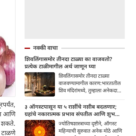
नक्की वाचा
शिवलिंगासमोर तीनदा टाळ्या का वाजवतो?
प्रत्येक टाळीमागील अर्थ जाणून घ्या
शिवलिंगासमोर तीनदा टाळ्या
वाजवण्यामागील कारण:भारतातील
शिव मंदिरांमध्ये, तुम्हाला अनेकदा
भक्त शिवलिंगासमोर तीनदा टाळ्या
र्यंत,
वाजवताना दिसतील. ही एक सामान्य
३ ऑगस्टपासून या ५ राशींचे नशीब बदलणार;
प्रथा आहे, पण तुम्ही कधी विचार
ंदा आणि
ग्रहांचे नकारात्मक प्रभाव संपतील आणि शुभ
केला आहे का की यामागे काय रहस्य
दिवसांची सुरुवात होईल
ू शकते.
ज्योतिषशास्त्राच्या दृष्टीने, ऑगस्ट
आहे आणि प्रत्येक टाळीचा अर्थ काय
महिन्याची सुरुवात अनेक मोठे आणि
ी टाळणे
आहे? हा केवळ एक विधी नाही, तर