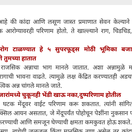
 आहे की कांदा आणि लसूण जास्त प्रमाणात सेवन केल्याने त
ोग्यावरही परिणाम होतो. ते खाल्ल्याने राग, चिडचिड, 
करोग टाळण्यात हे ५ सुपरफूड्स मोठी भूमिका बजा
 तुमच्या हातात
राजसिक अन्नाचा भाग मानले जातात. अशा अन्नामुळे 
गाची भावना वाढते. त्यामुळे लक्ष केंद्रित करण्यातही अडच
विक अन्न चांगले मानले जाते.
रांमध्ये चुकूनही भेंडी खाऊ नका,दुष्परिणाम होतील
टक मेंदूवर वाईट परिणाम करू शकतात. त्यांनी सांगि
्सिल आयन असतात, जे मेंदूपर्यंत पोहोचून पेशींना नुकसान 
करण्याची आणि समजून घेण्याची क्षमता कमकुवत होऊ शकते.
समस्या, त्वचेची जळजळ किंवा मानसिक ताण असेल तर कां