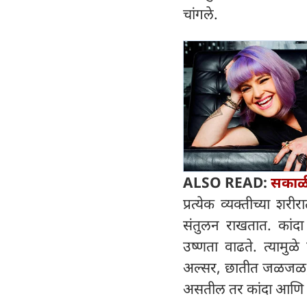
चांगले.
ALSO READ:
सकाळी
प्रत्येक व्यक्तीच्या श
संतुलन राखतात. कांदा
उष्णता वाढते. त्यामु
अल्सर, छातीत जळजळ, आ
असतील तर कांदा आणि ल