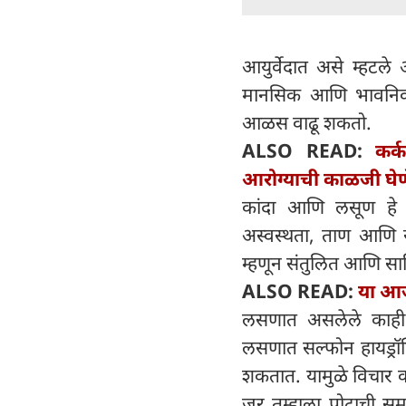
आयुर्वेदात असे म्हटले
मानसिक आणि भावनिक आर
आळस वाढू शकतो.
ALSO READ:
कर्
आरोग्याची काळजी घेणे
कांदा आणि लसूण हे 
अस्वस्थता, ताण आणि रा
म्हणून संतुलित आणि सात्
ALSO READ:
या आजा
लसणात असलेले काही घ
लसणात सल्फोन हायड्रॉक
शकतात. यामुळे विचार 
जर तुम्हाला पोटाची 