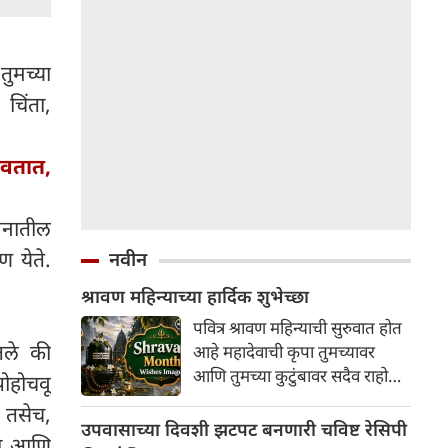
ुमच्या
चिंता,
वतात,
मनातील
ण येते.
नवीन
श्रावण महिन्याच्या हार्दिक शुभेच्छा
पवित्र श्रावण महिन्याची सुरुवात होत
तले की
आहे महादेवाची कृपा तुमच्यावर
आणि तुमच्या कुटुंबावर सदैव राहो
पोहोचवू
श्रावण महिन्याच्या हार्दिक शुभेच्छा!
 तसेच,
उपवासाच्या दिवशी झटपट बनणारी चविष्ट रेसिपी
दा आणि