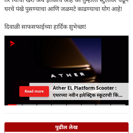
घरचे पंखे पुसण्याचा आणि जळमटे काढण्याचा योग आहे!
दिवाळी साफसफाईच्या हार्दिक शुभेच्छा!
Ather EL Platform Scooter :
Read more
एथरच्या नवीन इलेक्ट्रिक स्कूटरची किंमत
जाहीर, जाणून घ्या कोनार्कमध्ये कोणती
खास वैशिष्ट्ये आहे
पुढील लेख