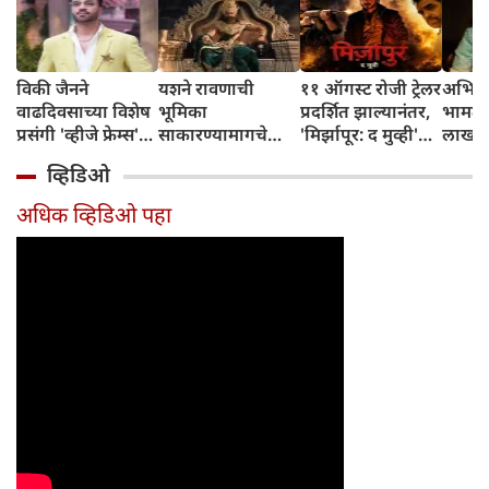
विकी जैनने
यशने रावणाची
११ ऑगस्ट रोजी ट्रेलर
अभिनेत
वाढदिवसाच्या विशेष
भूमिका
प्रदर्शित झाल्यानंतर,
भामट्य
प्रसंगी 'व्हीजे फ्रेम्स'
साकारण्यामागचे
'मिर्झापूर: द मुव्ही'
लाखांच
या प्रॉडक्शन
रहस्य उघड केले
७-८ शहरांमध्ये भव्य
व्हिडिओ
हाऊसची भव्य
प्रमोशन करणार
सुरुवात केली
अधिक व्हिडिओ पहा