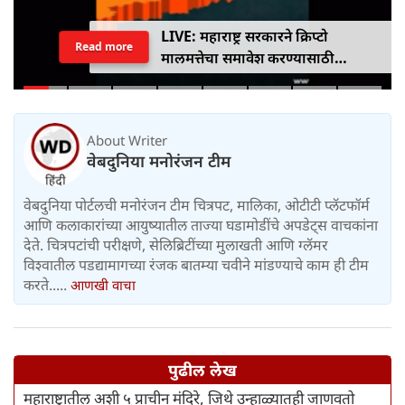
LIVE: महाराष्ट्र सरकारने क्रिप्टो
Read more
मालमत्तेचा समावेश करण्यासाठी
एमपीआयडी कायद्यात दुरुस्ती केली
About Writer
वेबदुनिया मनोरंजन टीम
वेबदुनिया पोर्टलची मनोरंजन टीम चित्रपट, मालिका, ओटीटी प्लॅटफॉर्म
आणि कलाकारांच्या आयुष्यातील ताज्या घडामोडींचे अपडेट्स वाचकांना
देते. चित्रपटांची परीक्षणे, सेलिब्रिटींच्या मुलाखती आणि ग्लॅमर
विश्वातील पडद्यामागच्या रंजक बातम्या चवीने मांडण्याचे काम ही टीम
करते.....
आणखी वाचा
पुढील लेख
महाराष्ट्रातील अशी ५ प्राचीन मंदिरे, जिथे उन्हाळ्यातही जाणवतो