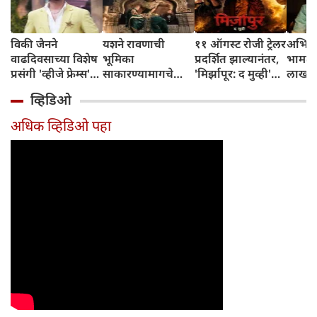
विकी जैनने
यशने रावणाची
११ ऑगस्ट रोजी ट्रेलर
अभिनेत
वाढदिवसाच्या विशेष
भूमिका
प्रदर्शित झाल्यानंतर,
भामट्य
प्रसंगी 'व्हीजे फ्रेम्स'
साकारण्यामागचे
'मिर्झापूर: द मुव्ही'
लाखांच
या प्रॉडक्शन
रहस्य उघड केले
७-८ शहरांमध्ये भव्य
व्हिडिओ
हाऊसची भव्य
प्रमोशन करणार
सुरुवात केली
अधिक व्हिडिओ पहा